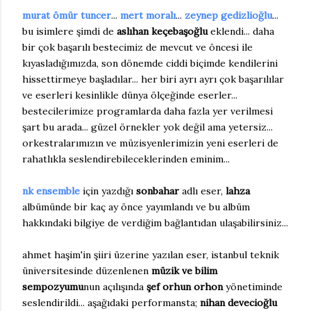
murat ömür tuncer
...
mert moralı
...
zeynep gedizlioğlu
...
bu isimlere şimdi de
aslıhan keçebaşoğlu
eklendi... daha
bir çok başarılı bestecimiz de mevcut ve öncesi ile
kıyasladığımızda, son dönemde ciddi biçimde kendilerini
hissettirmeye başladılar... her biri ayrı ayrı çok başarılılar
ve eserleri kesinlikle dünya ölçeğinde eserler...
bestecilerimize programlarda daha fazla yer verilmesi
şart bu arada... güzel örnekler yok değil ama yetersiz...
orkestralarımızın ve müzisyenlerimizin yeni eserleri de
rahatlıkla seslendirebileceklerinden eminim...
nk ensemble
için yazdığı
sonbahar
adlı eser,
lahza
albümünde bir kaç ay önce yayımlandı ve bu albüm
hakkındaki bilgiye de verdiğim bağlantıdan ulaşabilirsiniz...
ahmet haşim'in şiiri üzerine yazılan eser, istanbul teknik
üniversitesinde düzenlenen
müzik ve bilim
sempozyumu
nun açılışında
şef orhun orhon
yönetiminde
seslendirildi... aşağıdaki performansta;
nihan devecioğlu