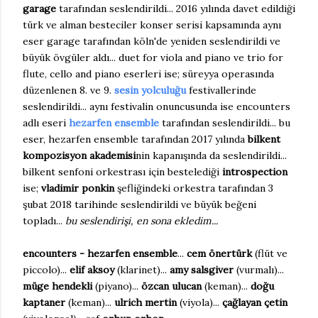
garage
tarafından seslendirildi... 2016 yılında davet edildiği
türk ve alman besteciler konser serisi kapsamında aynı
eser garage tarafından köln'de yeniden seslendirildi ve
büyük övgüler aldı... duet for viola and piano ve trio for
flute, cello and piano eserleri ise; süreyya operasında
düzenlenen 8. ve 9.
sesin yolculuğu
festivallerinde
seslendirildi... aynı festivalin onuncusunda ise encounters
adlı eseri
hezarfen ensemble
tarafından seslendirildi... bu
eser, hezarfen ensemble tarafından 2017 yılında
bilkent
kompozisyon akademisi
nin kapanışında da seslendirildi...
bilkent senfoni orkestrası için bestelediği
introspection
ise;
vladimir ponkin
şefliğindeki orkestra tarafından 3
şubat 2018 tarihinde seslendirildi ve büyük beğeni
topladı...
bu seslendirişi, en sona ekledim...
encounters - hezarfen ensemble
...
cem önertürk
(flüt ve
piccolo)...
elif aksoy
(klarinet)...
amy salsgiver
(vurmalı)...
müge hendekli
(piyano)...
özcan ulucan
(keman)...
doğu
kaptaner
(keman)...
ulrich mertin
(viyola)...
çağlayan çetin