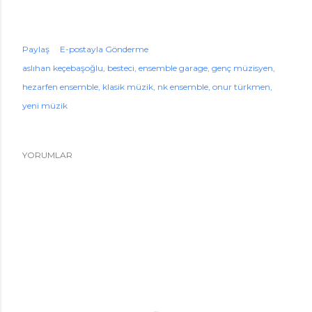
Paylaş
E-postayla Gönderme
aslıhan keçebaşoğlu
besteci
ensemble garage
genç müzisyen
hezarfen ensemble
klasik müzik
nk ensemble
onur türkmen
yeni müzik
YORUMLAR