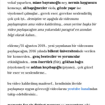
vokal yaparken,
miase bayramoğlu
ney,
nermin kaygusuzu
kemençe,
ali başeğmezler
viola,
gözde yaşar
ise
viyolonsel çalmışlar... gerek eser, gerekse seslendiriliş
çok çok iyi...
demiştim ve aşağıda da videosunu
paylaşmıştım ama video kaldırılmış... onun yerine başka bir
video paylaşacağım ama yukarıdaki paragraf en azından
bilgi olarak kalsın
...
ekleme/31 ağustos 2019... yeni yayınlanan bir videosunu
paylaşacağım, 2016 yılında
bilkent üniversitesi
nde verilen
bir konserden...
genç besteciler ve yorumcular
etkinliğinden...
cem önertürk
(flüt),
gökhan bağcı
(viyolonsel) ve
aslıhan keçebaşoğlu
(piyano)... çok güzel
bir eser ve seslendirme...
bu video kaldırılmış maalesef... kendisinin ileride
paylaşmayı uygun göreceği videolarını
youtube kanalı
ndan
takip edebilirsiniz...