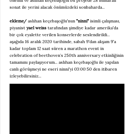
önemli ve aslıhan keçebaşoğlu bu projede 28 numaralı
sonat ile yerini alacak önümüzdeki sonbaharda...
ekleme/
aslıhan keçebaşoğlu'nun
"ninni"
isimli çalışması,
piyanist
yael weiss
tarafından şimdiye kadar amerika'da
bir çok eyalette verilen konserlerde seslendirildi...
aşağıda 16 aralık 2020 tarihinde, sabah 9'dan akşam 9'a
kadar toplam 12 saat süren a marathon event in
celebration of beethoven’s 250th anniversary etkinliğinin
tamamını paylaşıyorum... aslıhan keçebaşoğlu ile yapılan
canlı görüşmeyi ne eseri ninni'yi 03:00:50 den itibaren
izleyebilirsiniz...