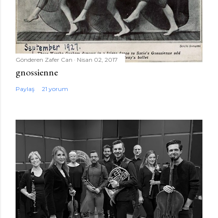
Gönderen
Zafer Can
Nisan 02, 2017
gnossienne
Paylaş
21 yorum