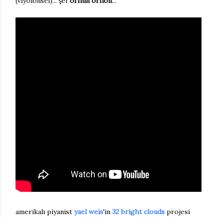
(viyolonsel)... şef
orhun orhon
...
amerikalı piyanist
yael weis
'in
32 bright clouds
projesi