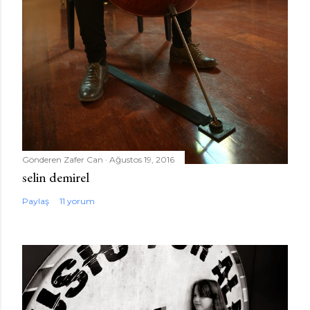
Gönderen
Zafer Can
Ağustos 19, 2016
selin demirel
Paylaş
11 yorum