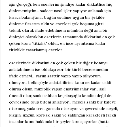
işin gerçeği, ben eserlerini şimdiye kadar dikkatlice hiç
dinlememiştim... sadece nasıl işler yapıyor anlamak için
kısaca bakmıştım... bugün usulüne uygun bir şekilde
dinleme fırsatım oldu ve eserleri çok hoşuma gitti...
teknik olarak ifade edebilmem mümkün değil ama bir
dinleyici olarak bu eserlerin tamamında dikkatimi en çok
çeken konu "titizlik" oldu... en ince ayrıntısına kadar
titizlikle tasarlanmış eserler...
eserlerinde dikkatimi en çok çeken bir diğer konuyu
anlatabilmem ise oldukça zor, bir türlü beceremedim
ifade etmeyi... yarım saattir yazıp yazıp siliyorum,
olmuyor... belki şöyle anlatabilirim; konu ne kadar ciddi
olursa olsun, muziplik yapan enstrümanlar var... asıl
önemli olan; sanki aslıhan keçebaşoğlu kendini değil de,
çevresinde olup biteni anlatıyor... mesela sanki bir kafeye
oturmuş, yada tren garında oturuyor ve çevresinde neşeli,
kızgın, üzgün, korkak, sakin ve saldırgan karakterli farklı
insanlar konu hakkında bir şeyler konuşuyorlar (hatta