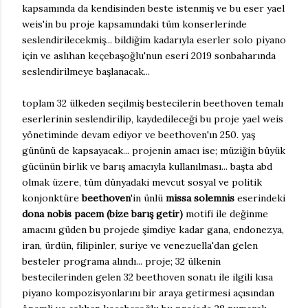
kapsamında da kendisinden beste istenmiş ve bu eser yael
weis'in bu proje kapsamındaki tüm konserlerinde
seslendirilecekmiş... bildiğim kadarıyla eserler solo piyano
için ve aslıhan keçebaşoğlu'nun eseri 2019 sonbaharında
seslendirilmeye başlanacak...
toplam 32 ülkeden seçilmiş bestecilerin beethoven temalı
eserlerinin seslendirilip, kaydedileceği bu proje yael weis
yönetiminde devam ediyor ve beethoven'ın 250. yaş
gününü de kapsayacak... projenin amacı ise; müziğin büyük
gücünün birlik ve barış amacıyla kullanılması... başta abd
olmak üzere, tüm dünyadaki mevcut sosyal ve politik
konjonktüre
beethoven
'in ünlü
missa solemnis
eserindeki
dona nobis pacem (bize barış getir)
motifi ile değinme
amacını güden bu projede şimdiye kadar gana, endonezya,
iran, ürdün, filipinler, suriye ve venezuella'dan gelen
besteler programa alındı... proje; 32 ülkenin
bestecilerinden gelen 32 beethoven sonatı ile ilgili kısa
piyano kompozisyonlarını bir araya getirmesi açısından