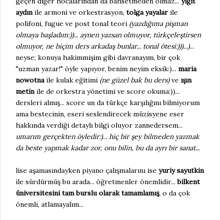
geçen diğer hocalarından da bahsetmeden olmaz...
yiğit
aydın
ile armoni ve orkestrasyon,
tolga yayalar
ile
polifoni, fugue ve post tonal teori
(yazdığıma pişman
olmaya başladım:))... aynen yazsan olmuyor, türkçeleştirsen
olmuyor, ne biçim ders arkadaş bunlar... tonal ötesi:)))...)
...
neyse; konuya hakimmişim gibi davranayım, bir çok
"uzman yazar!" öyle yapıyor, benim neyim eksik:)...
maria
nowotna
ile kulak eğitimi
(ne güzel bak bu ders)
ve
ışın
metin
ile de orkestra yönetimi ve score okuma:))...
dersleri almış... score un da türkçe karşılığını bilmiyorum
ama bestecinin, eseri seslendirecek müzisyene eser
hakkında verdiği detaylı bilgi oluyor zannedersem...
umarım gerçekten öyledir:)
...
hiç bir şey bilmeden yazmak
da beste yapmak kadar zor, onu bilin, bu da ayrı bir sanat...
lise aşamasındayken piyano çalışmalarını ise
yuriy sayutkin
ile sürdürmüş bu arada... öğretmenler önemlidir...
bilkent
üniversitesini tam burslu olarak tamamlamış
, o da çok
önemli, atlamayalım...