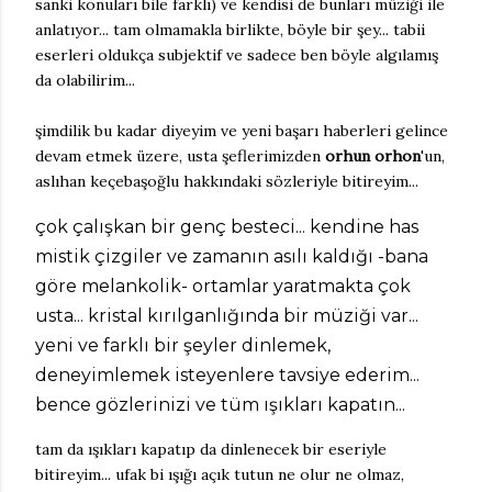
sanki konuları bile farklı) ve kendisi de bunları müziği ile
anlatıyor... tam olmamakla birlikte, böyle bir şey... tabii
eserleri oldukça subjektif ve sadece ben böyle algılamış
da olabilirim...
şimdilik bu kadar diyeyim ve yeni başarı haberleri gelince
devam etmek üzere, usta şeflerimizden
orhun orhon
'un,
aslıhan keçebaşoğlu hakkındaki sözleriyle bitireyim...
çok çalışkan bir genç besteci... kendine has
mistik çizgiler ve zamanın asılı kaldığı -bana
göre melankolik- ortamlar yaratmakta çok
usta... kristal kırılganlığında bir müziği var...
yeni ve farklı bir şeyler dinlemek,
deneyimlemek isteyenlere tavsiye ederim...
bence gözlerinizi ve tüm ışıkları kapatın...
tam da ışıkları kapatıp da dinlenecek bir eseriyle
bitireyim... ufak bi ışığı açık tutun ne olur ne olmaz,