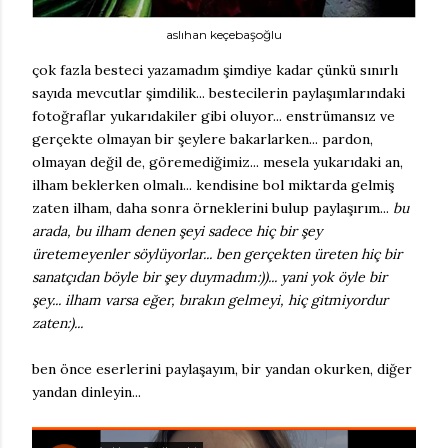
aslıhan keçebaşoğlu
çok fazla besteci yazamadım şimdiye kadar çünkü sınırlı
sayıda mevcutlar şimdilik... bestecilerin paylaşımlarındaki
fotoğraflar yukarıdakiler gibi oluyor... enstrümansız ve
gerçekte olmayan bir şeylere bakarlarken... pardon,
olmayan değil de, göremediğimiz... mesela yukarıdaki an,
ilham beklerken olmalı... kendisine bol miktarda gelmiş
zaten ilham, daha sonra örneklerini bulup paylaşırım...
bu
arada, bu ilham denen şeyi sadece hiç bir şey
üretemeyenler söylüyorlar... ben gerçekten üreten hiç bir
sanatçıdan böyle bir şey duymadım:))... yani yok öyle bir
şey... ilham varsa eğer, bırakın gelmeyi, hiç gitmiyordur
zaten:)...
ben önce eserlerini paylaşayım, bir yandan okurken, diğer
yandan dinleyin...