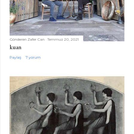
Gönderen
Zafer Can
Temmuz 20, 2021
kuan
Paylaş
7 yorum