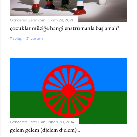
Gönderen
Zafer Can
Ekim 29, 2021
çocuklar müziğe hangi enstrümanla başlamalı?
Paylaş
21 yorum
Gönderen
Zafer Can
Nisan 20, 2014
gelem gelem (djelem djelem)...