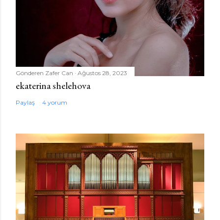
Gönderen
Zafer Can
Ağustos 28, 2023
ekaterina shelehova
Paylaş
4 yorum