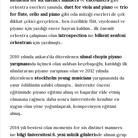
moments for six distinct manners
ve
encounters
gibi
orkestra eserleri yanında,
duet for viola and piano
ve
trio
for flute, cello and piano
gibi oda müziği eserleri de çok
dikkat çekici gerçekten... ben özellikle flüt, viyolonsel ve
piyano için yazdığı esere hayran kaldım... ilk önemli
orkestra çalışması olan
introspection
ise
bilkent senfoni
orkestrası
için yazılmıştı...
2010 yılında ankara'da düzenlenen
ulusal chopin piyano
yarışması
nda üçüncü olan aslıhan keçebaşoğlu, katıldığı ilk
uluslararası piyano yarışması olan ve 2012 yılında
düzenlenen
stockholm young musicians
yarışmasında da
onur ödülünün sahibi olmuştu... üniversite öncesi
eğitiminde piyano eğitimi almış ve başarılar elde etmiş
olmasına rağmen, daha sonra üniversitede kendine en
uygun olan yöne yoğunlaşarak, kompozisyon eğitimi
almış...
2014 yılı bestesi olan moments for six distinct manners
ise
bilgi üniversitesi 6. yeni müzik günleri
nde alman grup