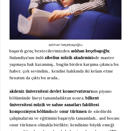
aslıhan keçebaşoğlu
başarılı genç bestecilerimizden
aslıhan keçebaşoğlu
;
finlandiya'nın ünlü
sibelius müzik akademisi
nde master
yapmaya hak kazanmış... bugün birden karşıma çıkınca bu
haber, çok sevindim... kendisi hakkında iki kelam etme
fırsatım da çıktı bu arada...
akdeniz üniversitesi devlet konservatuvarı
nın piyano
bölümünde liseyi tamamladıktan sonra,
bilkent
üniversitesi müzik ve sahne sanatları fakültesi
kompozisyon bölümü
nde
onur türkmen
ile sürdürdü
çalışmalarını ve eğitimini başarıyla tamamladı... asıl hocası
onur türkmen olmakla birlikte; kendisine büyük emeği