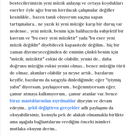
bestecilerimizin yeni müzik anlayışı ve ortaya koydukları
eserler öyle ağız burun kıvrılacak çalışmalar değiller
kesinlikle... bazen tanık oluyorum saçma sapan
tartışmalara... ne yazık ki yeni müziğe karşı bir duruş var
nedense... yeni müzik, benim için halihazırda subjektif bir
kavram ve "bu eser yeni müziktir" yada "bu eser yeni
müzik değildir" diyebilecek kapasitede değilim... hiç bir
zaman diyemeyeceğimden de eminim çünkü benim için
"müzik, müziktir" eskisi de olabilir, yenisi de... daha
doğrusu müziğin eskisi yenisi olmaz... bence müziğin türü
de olmaz, akımları olabilir ya neyse artık... bazılarını
keyifle, bazılarını da saygıyla dinlediğimde; eğer "iyiymiş
yahu" diyorsam, paylaşıyorum... beğenmiyorsam eğer,
çamur atmaya kalkmıyorum... çamur atanlar var, bence
biraz mantıklarından sıyrılmalılar
diyeyim ve devam
edeyim...
şekil değiştiren gerçekler
adlı paylaşımı da
okuyabilirsiniz, konuyla pek de alakalı olmamakla birlikte
ama aşağıda bağlantılarını verdiğim önceki isimleri
mutlaka okuyun derim...