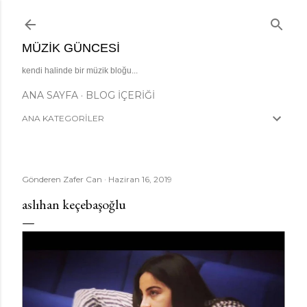
Ana içeriğe atla
MÜZIK GÜNCESI
kendi halinde bir müzik bloğu...
ANA SAYFA
BLOG İÇERIĞI
ANA KATEGORİLER
Gönderen
Zafer Can
Haziran 16, 2019
aslıhan keçebaşoğlu