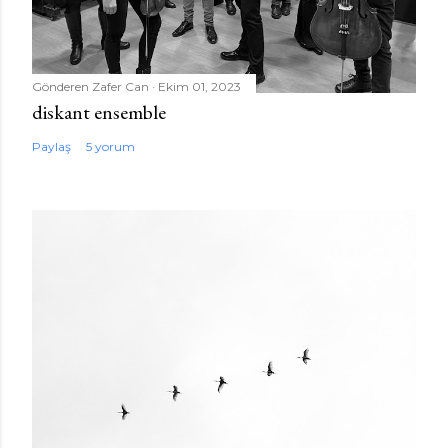
Gönderen
Zafer Can
Ekim 01, 2023
diskant ensemble
Paylaş
5 yorum