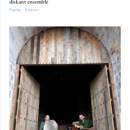
diskant ensemble
Paylaş
5 yorum