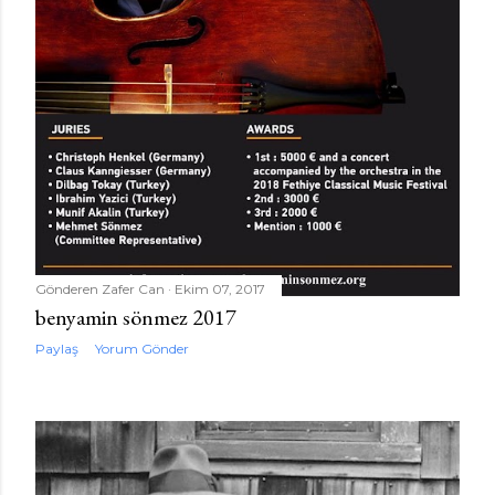
Gönderen
Zafer Can
Ekim 07, 2017
benyamin sönmez 2017
Paylaş
Yorum Gönder