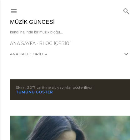
Ana içeriğe atla
MÜZIK GÜNCESI
kendi halinde bir müzik bloğu...
ANA SAYFA
BLOG İÇERIĞI
ANA KATEGORİLER
Ekim, 2017 tarihine ait yayınlar gösteriliyor
K
TÜMÜNÜ GÖSTER
a
y
ı