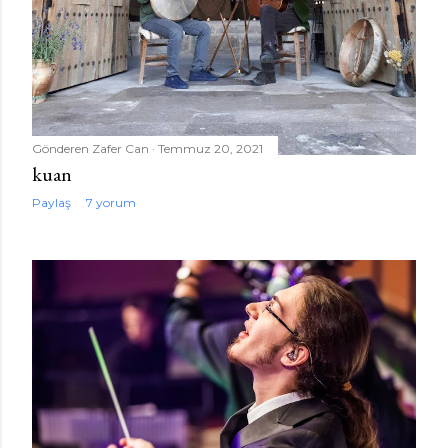
Gönderen
Zafer Can
Temmuz 20, 2021
kuan
Paylaş
7 yorum