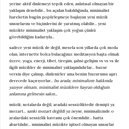
yerine aktif dinlemeyi teşvik eden, anlatısal olmayan bir
yaklaşım denebilir... bu açıdan bakıldığında, minimalist
hareketin bugün popürleşmeye başlayan yeni müzik
unsurlarını ve biçimlerini de yaratmış olabilir... yeni
müzikte minimalist yaklaşım çok yoğun çünkü
görebildiğim kadarıyla...
sadece yeni müzik de değil, mesela son yıllarda çok moda
olan, internette bolca bulacağınız meditasyon başta olmak
üzere, yoga, enerji, tibet, tireşim, şahsi gelişim vs vs vs ile
ilgili müzikler de minimalist yaklaşımlıdırlar... huzur
versin diye çalınıp, dinlenirler ama benim huzurumu aşırı
derecede kaçırıyorlar...
bu arada; minimalizm hakkında
yazıyor olmam, minimalist müziklere hayran olduğum
anlamına gelmesin sakın...
müzik; notalarda değil, aradaki sessizliktedir demişti ya
mozart...
sanki mozart değildi ya neyse
, minimalizmde o
aralardaki sessizlik kavramı çok önemlidir... hatta
abartılıdır... minimalist müzikte işitsel olmayan unsurlar