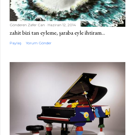
n
d
e
Gönderen
Zafer Can
Haziran 12, 2014
r
zahit bizi tan eyleme, şaraba eyle ihtiram...
Paylaş
Yorum Gönder