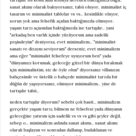
tartışılır bu konu ama konuya nereden baktığınıza bağlı..
sanat akımı olarak bakıyorsanız, tabii oluyor.. minimalist iç
tasarım ve minimalist tablolar vs vs... kesinlikle oluyor,
sorun yok ama felsefik açıdan baktığınızda olmuyor..
yaşam tarzı açısından baktığınızda ise tartışılır... yani
"arkadaş ben varlık içinde yüzüyorum ama sadelik
peşindeyim" deniyorsa, evet minimalizm... "minimalist
sanatı ve dizaynı seviyorum" derseniz, evet minimalizm
ama eğer "minimalst felsefeye uyuyorum ben" yada
"dünyamızı korumak, geleceğe güzel bir dünya bırakmak
için minimalistim, siz de öyle olun" diyorsanız villanızın
bahçesinde ve üstelik o bahçede minimalist tarzda bir
düğün de yapıyorsanız, olmuyor minimalizm... yine de
tartışılır tabii...
neden tartışılır diyorum? sebebi çok basit... minimalizm
gerçekte yaşam tarzı, bilmem ne felsefesi yada dünyanın
geleceğine yatırım için sadelik vs vs vs gibi şeyler değil,
sebep o... minimalizm aslında sanat akımı... sanat akımı
olarak başlayan ve sonradan dallanıp, budaklanan ve