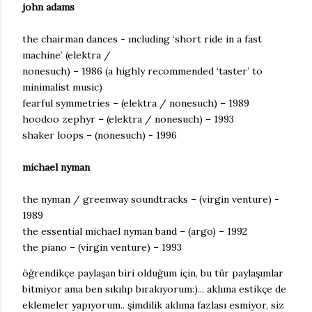
john adams
the chairman dances - ıncluding ‘short ride in a fast
machine’ (elektra /
nonesuch) – 1986 (a highly recommended ‘taster’ to
minimalist music)
fearful symmetries – (elektra / nonesuch) – 1989
hoodoo zephyr – (elektra / nonesuch) – 1993
shaker loops – (nonesuch) - 1996
michael nyman
the nyman / greenway soundtracks – (virgin venture) -
1989
the essential michael nyman band – (argo) – 1992
the piano – (virgin venture) – 1993
öğrendikçe paylaşan biri olduğum için, bu tür paylaşımlar
bitmiyor ama ben sıkılıp bırakıyorum:)... aklıma estikçe de
eklemeler yapıyorum.. şimdilik aklıma fazlası esmiyor, siz