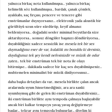
yalnızca birkaç nota kullanılmışsa... yalnızca birkaç
kelimelik söz kullanılmışsa... bardak, çanak çömlek,
ayakkabı, saç fırçası, pencere ve tencere gibi
enstrümanlar duyuyorsanız... elektronik yada akustik bir
gürültüyü uzun süre sürdürüp, keyif almanız
bekleniyorsa... doğadaki sesler minimal boyutlarda size
aktarılıyorsa... sonsuz döngüler başınızı döndürüyorsa...
duyabildiğiniz sadece sessizlik ise
mesela tek bir ses
duymadığınız eser de var, kulaklık mı bozuldu ki dersiniz,
duyduğunuz tek şey kendi nefesinizdir ve müzik de odur
zaten
... tek bir enstrüman tek bir nota ile olayı
bitirmişse... dakikada sadece bir kaç ses duyabilmişseniz...
muhtemelen minimalist bir müzik dinliyorsunuz...
daha başka detayları da var.. mesela birlikte çalan ancak
aralarında uyum hissetmediğiniz, ara ara sanki
uyumluymuş gibi de gelen iki enstrüman duyabilirsiniz...
iki enstrüman birlikte aynı tempoda çalmaya başlayabilir
ancak biri kalkar tempoyu yavaş yavaş değiştirmeye
başlar... tekrar aynı tempoda buluşurlar... diyelim ki