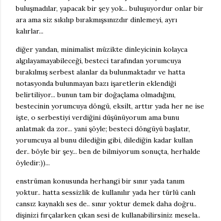
buluşmadılar, yapacak bir şey yok... buluşuyordur onlar bir
ara ama siz sıkılıp bırakmışsınızdır dinlemeyi, ayrı
kalırlar...
diğer yandan, minimalist müzikte dinleyicinin kolayca
algılayamayabileceği, besteci tarafından yorumcuya
bırakılmış serbest alanlar da bulunmaktadır ve hatta
notasyonda bulunmayan bazı işaretlerin eklendiği
belirtiliyor... bunun tam bir doğaçlama olmadığını,
bestecinin yorumcuya döngü, eksilt, arttır yada her ne ise
işte, o serbestiyi verdiğini düşünüyorum ama bunu
anlatmak da zor... yani şöyle; besteci döngüyü başlatır,
yorumcuya al bunu dilediğin gibi, dilediğin kadar kullan
der.. böyle bir şey... ben de bilmiyorum sonuçta, herhalde
öyledir:))...
enstrüman konusunda herhangi bir sınır yada tanım
yoktur.. hatta sessizlik de kullanılır yada her türlü canlı
cansız kaynaklı ses de.. sınır yoktur demek daha doğru..
dişinizi fırçalarken çıkan sesi de kullanabilirsiniz mesela..