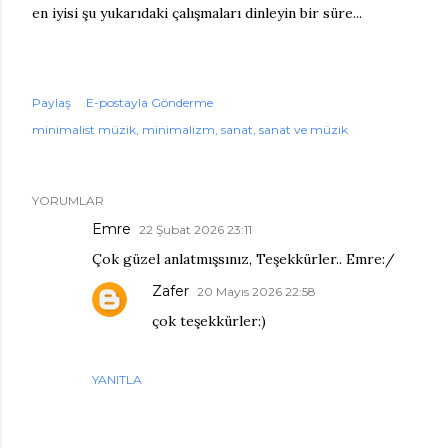
en iyisi şu yukarıdaki çalışmaları dinleyin bir süre...
Paylaş
E-postayla Gönderme
minimalist müzik
minimalizm
sanat
sanat ve müzik
YORUMLAR
Emre
22 Şubat 2026 23:11
Çok güzel anlatmışsınız, Teşekkürler.. Emre:/
Zafer
20 Mayıs 2026 22:58
çok teşekkürler:)
YANITLA