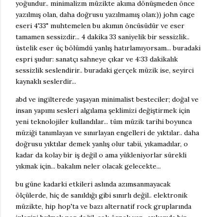
yoğundur.. minimalizm müzikte akıma dönüşmeden önce
yazılmış olan, daha doğrusu yazılmamış olan:)) john cage
eseri 4'33" muhtemelen bu akımın öncüsüdür ve eser
tamamen sessizdir... 4 dakika 33 saniyelik bir sessizlik..
üstelik eser üç bölümdü yanlış hatırlamıyorsam... buradaki
espri şudur: sanatçı sahneye çıkar ve 4:33 dakikalık
sessizlik seslendirir.. buradaki gerçek müzik ise, seyirci
kaynaklı seslerdir...
abd ve ingilterede yaşayan minimalist besteciler; doğal ve
insan yapımı sesleri algılama şeklimizi değiştirmek için
yeni teknolojiler kullandılar... tüm müzik tarihi boyunca
müziği tanımlayan ve sınırlayan engelleri de yıktılar.. daha
doğrusu yıktılar demek yanlış olur tabii, yıkamadılar, o
kadar da kolay bir iş değil o ama yükleniyorlar sürekli
yıkmak için... bakalım neler olacak gelecekte...
bu güne kadarki etkileri aslında azımsanmayacak
ölçülerde, hiç de sanıldığı gibi sınırlı değil.. elektronik
müzikte, hip hop'ta ve bazı alternatif rock gruplarında