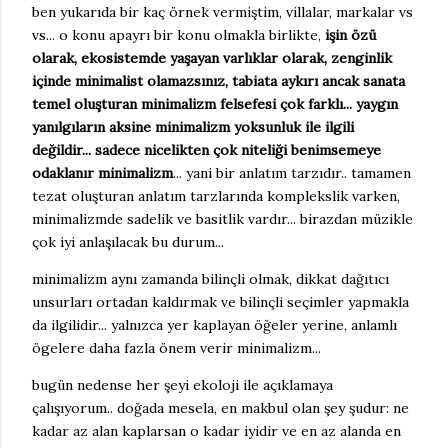
ben yukarıda bir kaç örnek vermiştim, villalar, markalar vs
vs... o konu apayrı bir konu olmakla birlikte,
işin özü
olarak, ekosistemde yaşayan varlıklar olarak, zenginlik
içinde minimalist olamazsınız, tabiata aykırı ancak sanata
temel oluşturan minimalizm felsefesi çok farklı... yaygın
yanılgıların aksine minimalizm yoksunluk ile ilgili
değildir... sadece nicelikten çok niteliği benimsemeye
odaklanır minimalizm
... yani bir anlatım tarzıdır.. tamamen
tezat oluşturan anlatım tarzlarında komplekslik varken,
minimalizmde sadelik ve basitlik vardır... birazdan müzikle
çok iyi anlaşılacak bu durum...
minimalizm aynı zamanda bilinçli olmak, dikkat dağıtıcı
unsurları ortadan kaldırmak ve bilinçli seçimler yapmakla
da ilgilidir... yalnızca yer kaplayan öğeler yerine, anlamlı
ögelere daha fazla önem verir minimalizm...
bugün nedense her şeyi ekoloji ile açıklamaya
çalışıyorum.. doğada mesela, en makbul olan şey şudur: ne
kadar az alan kaplarsan o kadar iyidir ve en az alanda en