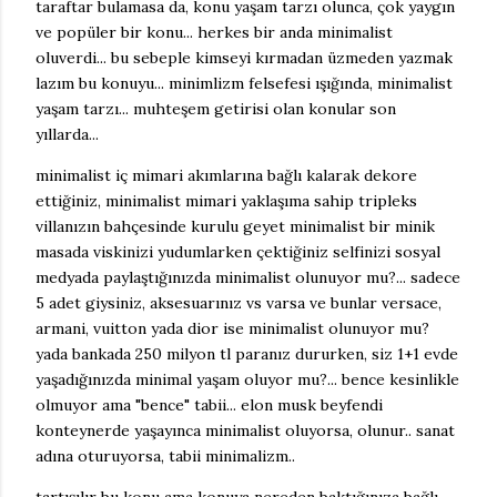
taraftar bulamasa da, konu yaşam tarzı olunca, çok yaygın
ve popüler bir konu... herkes bir anda minimalist
oluverdi... bu sebeple kimseyi kırmadan üzmeden yazmak
lazım bu konuyu... minimlizm felsefesi ışığında, minimalist
yaşam tarzı... muhteşem getirisi olan konular son
yıllarda...
minimalist iç mimari akımlarına bağlı kalarak dekore
ettiğiniz, minimalist mimari yaklaşıma sahip tripleks
villanızın bahçesinde kurulu geyet minimalist bir minik
masada viskinizi yudumlarken çektiğiniz selfinizi sosyal
medyada paylaştığınızda minimalist olunuyor mu?... sadece
5 adet giysiniz, aksesuarınız vs varsa ve bunlar versace,
armani, vuitton yada dior ise minimalist olunuyor mu?
yada bankada 250 milyon tl paranız dururken, siz 1+1 evde
yaşadığınızda minimal yaşam oluyor mu?... bence kesinlikle
olmuyor ama "bence" tabii... elon musk beyfendi
konteynerde yaşayınca minimalist oluyorsa, olunur.. sanat
adına oturuyorsa, tabii minimalizm..