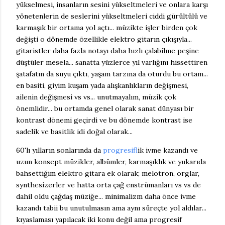
yükselmesi, insanların sesini yükseltmeleri ve onlara karşı
yönetenlerin de seslerini yükseltmeleri ciddi gürültülü ve
karmaşık bir ortama yol açtı... müzikte işler birden çok
değişti o dönemde özellikle elektro gitarın çıkışıyla...
gitaristler daha fazla notayı daha hızlı çalabilme peşine
düştüler mesela... sanatta yüzlerce yıl varlığını hissettiren
şatafatın da suyu çıktı, yaşam tarzına da oturdu bu ortam...
en basiti, giyim kuşam yada alışkanlıkların değişmesi,
ailenin değişmesi vs vs... unutmayalım, müzik çok
önemlidir... bu ortamda genel olarak sanat dünyası bir
kontrast dönemi geçirdi ve bu dönemde kontrast ise
sadelik ve basitlik idi doğal olarak...
60'lı yılların sonlarında da
progresif
lik ivme kazandı ve
uzun konsept müzikler, albümler, karmaşıklık ve yukarıda
bahsettiğim elektro gitara ek olarak; melotron, orglar,
synthesizerler ve hatta orta çağ enstrümanları vs vs de
dahil oldu çağdaş müziğe... minimalizm daha önce ivme
kazandı tabii bu unutulmasın ama aynı süreçte yol aldılar...
kıyaslaması yapılacak iki konu değil ama progresif