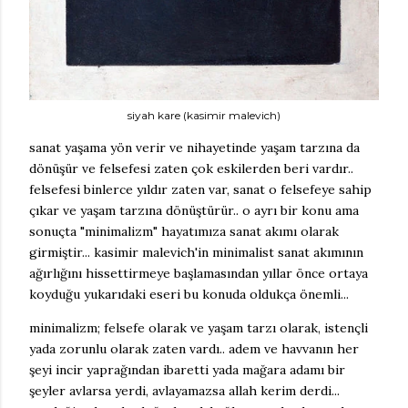
siyah kare (kasimir malevich)
sanat yaşama yön verir ve nihayetinde yaşam tarzına da
dönüşür ve felsefesi zaten çok eskilerden beri vardır..
felsefesi binlerce yıldır zaten var, sanat o felsefeye sahip
çıkar ve yaşam tarzına dönüştürür.. o ayrı bir konu ama
sonuçta "minimalizm" hayatımıza sanat akımı olarak
girmiştir... kasimir malevich'in minimalist sanat akımının
ağırlığını hissettirmeye başlamasından yıllar önce ortaya
koyduğu yukarıdaki eseri bu konuda oldukça önemli...
minimalizm; felsefe olarak ve yaşam tarzı olarak, istençli
yada zorunlu olarak zaten vardı.. adem ve havvanın her
şeyi incir yaprağından ibaretti yada mağara adamı bir
şeyler avlarsa yerdi, avlayamazsa allah kerim derdi...