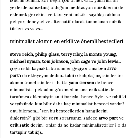
izlerini bulmak zor değil, çok örnek var... yukarıda bir
yerlerde bahsetmiş olduğum meditasyon müziklerini de
eklemek gerekir... ve tabii yeni müzik.. saydıkça aklıma
geliyor, deneysel ve alternatif olarak tanımlanan müzik
türleri vs vs vs...
minimalist akımın en etkili ve önemli bestecileri
steve reich, philip glass, terry riley, la monte young,
michael nyman, tom johnson, john cage ve john lewis
...
çoğu ciddi kaynakta bu isimler geçiyor ama ben
arvo
part
'ı da ekleyeyim dedim.. tabii o kalıplaşmış isimler bu
akımın temel isimleri... hatta
yann tiersen
de bence
minimalist... pek adını göremedim ama
erik satie
de
tarafımca eklenmiştir an itibarıyla.. bence öyle.. ve tabii ki
yeryüzünde kim bilir daha kaç minimalist besteci vardır?
onu bilemem... "sen bu bestecilerden hangilerini
dinlersin?" gibi bir soru sorarsanız. sadece
arvo part
ve
erik satie
derim.. onlar da ne kadar minimalisttirler? o da
tartışılır tabii:))..