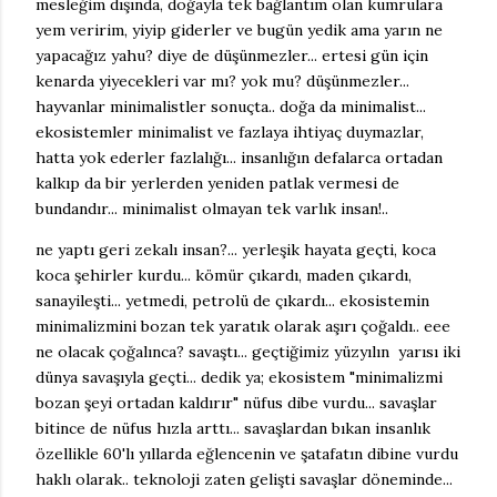
mesleğim dışında, doğayla tek bağlantım olan kumrulara
yem veririm, yiyip giderler ve bugün yedik ama yarın ne
yapacağız yahu? diye de düşünmezler... ertesi gün için
kenarda yiyecekleri var mı? yok mu? düşünmezler...
hayvanlar minimalistler sonuçta.. doğa da minimalist...
ekosistemler minimalist ve fazlaya ihtiyaç duymazlar,
hatta yok ederler fazlalığı... insanlığın defalarca ortadan
kalkıp da bir yerlerden yeniden patlak vermesi de
bundandır... minimalist olmayan tek varlık insan!..
ne yaptı geri zekalı insan?... yerleşik hayata geçti, koca
koca şehirler kurdu... kömür çıkardı, maden çıkardı,
sanayileşti... yetmedi, petrolü de çıkardı... ekosistemin
minimalizmini bozan tek yaratık olarak aşırı çoğaldı.. eee
ne olacak çoğalınca? savaştı... geçtiğimiz yüzyılın yarısı iki
dünya savaşıyla geçti... dedik ya; ekosistem "minimalizmi
bozan şeyi ortadan kaldırır" nüfus dibe vurdu... savaşlar
bitince de nüfus hızla arttı... savaşlardan bıkan insanlık
özellikle 60'lı yıllarda eğlencenin ve şatafatın dibine vurdu
haklı olarak.. teknoloji zaten gelişti savaşlar döneminde...