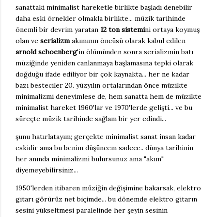
sanattaki minimalist hareketle birlikte başladı denebilir
daha eski örnekler olmakla birlikte... müzik tarihinde
önemli bir devrim yaratan
12 ton sistemi
ni ortaya koymuş
olan ve
serializm
akımının öncüsü olarak kabul edilen
arnold schoenberg
'in ölümünden sonra serializmin batı
müziğinde yeniden canlanmaya başlamasına tepki olarak
doğduğu ifade ediliyor bir çok kaynakta... her ne kadar
bazı besteciler 20. yüzyılın ortalarından önce müzikte
minimalizmi deneyimlese de, hem sanatta hem de müzikte
minimalist hareket 1960'lar ve 1970'lerde gelişti... ve bu
süreçte müzik tarihinde sağlam bir yer edindi...
şunu hatırlatayım; gerçekte minimalist sanat insan kadar
eskidir ama bu benim düşüncem sadece.. dünya tarihinin
her anında minimalizmi bulursunuz ama "akım"
diyemeyebilirsiniz...
1950'lerden itibaren müziğin değişimine bakarsak, elektro
gitarı görürüz net biçimde... bu dönemde elektro gitarın
sesini yükseltmesi paralelinde her şeyin sesinin