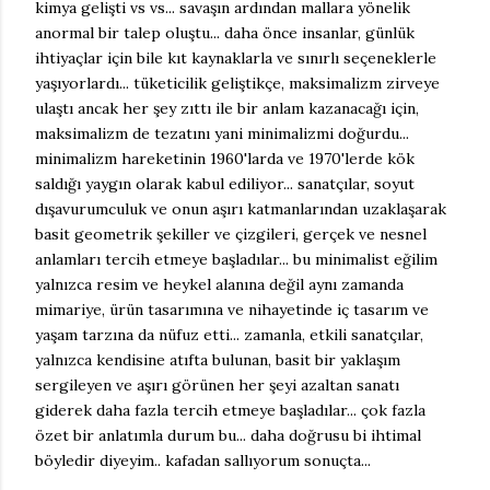
kimya gelişti vs vs... savaşın ardından mallara yönelik
anormal bir talep oluştu... daha önce insanlar, günlük
ihtiyaçlar için bile kıt kaynaklarla ve sınırlı seçeneklerle
yaşıyorlardı... tüketicilik geliştikçe, maksimalizm zirveye
ulaştı ancak her şey zıttı ile bir anlam kazanacağı için,
maksimalizm de tezatını yani minimalizmi doğurdu...
minimalizm hareketinin 1960'larda ve 1970'lerde kök
saldığı yaygın olarak kabul ediliyor... sanatçılar, soyut
dışavurumculuk ve onun aşırı katmanlarından uzaklaşarak
basit geometrik şekiller ve çizgileri, gerçek ve nesnel
anlamları tercih etmeye başladılar... bu minimalist eğilim
yalnızca resim ve heykel alanına değil aynı zamanda
mimariye, ürün tasarımına ve nihayetinde iç tasarım ve
yaşam tarzına da nüfuz etti... zamanla, etkili sanatçılar,
yalnızca kendisine atıfta bulunan, basit bir yaklaşım
sergileyen ve aşırı görünen her şeyi azaltan sanatı
giderek daha fazla tercih etmeye başladılar... çok fazla
özet bir anlatımla durum bu... daha doğrusu bi ihtimal
böyledir diyeyim.. kafadan sallıyorum sonuçta...