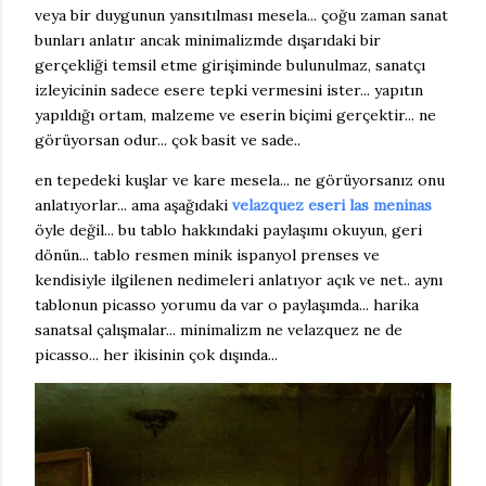
veya bir duygunun yansıtılması mesela... çoğu zaman sanat
bunları anlatır ancak minimalizmde dışarıdaki bir
gerçekliği temsil etme girişiminde bulunulmaz, sanatçı
izleyicinin sadece esere tepki vermesini ister... yapıtın
yapıldığı ortam, malzeme ve eserin biçimi gerçektir... ne
görüyorsan odur... çok basit ve sade..
en tepedeki kuşlar ve kare mesela... ne görüyorsanız onu
anlatıyorlar... ama aşağıdaki
velazquez eseri las meninas
öyle değil... bu tablo hakkındaki paylaşımı okuyun, geri
dönün... tablo resmen minik ispanyol prenses ve
kendisiyle ilgilenen nedimeleri anlatıyor açık ve net.. aynı
tablonun picasso yorumu da var o paylaşımda... harika
sanatsal çalışmalar... minimalizm ne velazquez ne de
picasso... her ikisinin çok dışında...