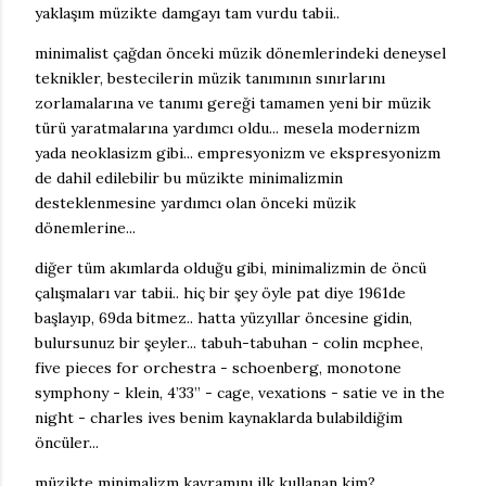
yaklaşım müzikte damgayı tam vurdu tabii..
minimalist çağdan önceki müzik dönemlerindeki deneysel
teknikler, bestecilerin müzik tanımının sınırlarını
zorlamalarına ve tanımı gereği tamamen yeni bir müzik
türü yaratmalarına yardımcı oldu... mesela modernizm
yada neoklasizm gibi... empresyonizm ve ekspresyonizm
de dahil edilebilir bu müzikte minimalizmin
desteklenmesine yardımcı olan önceki müzik
dönemlerine...
diğer tüm akımlarda olduğu gibi, minimalizmin de öncü
çalışmaları var tabii.. hiç bir şey öyle pat diye 1961de
başlayıp, 69da bitmez.. hatta yüzyıllar öncesine gidin,
bulursunuz bir şeyler... tabuh-tabuhan - colin mcphee,
five pieces for orchestra - schoenberg, monotone
symphony - klein, 4’33” - cage, vexations - satie ve in the
night - charles ives benim kaynaklarda bulabildiğim
öncüler...
müzikte minimalizm kavramını ilk kullanan kim?