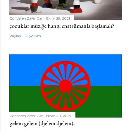
Gönderen
Zafer Can
Ekim 29, 2021
çocuklar müziğe hangi enstrümanla başlamalı?
Paylaş
21 yorum
Gönderen
Zafer Can
Nisan 20, 2014
gelem gelem (djelem djelem)...