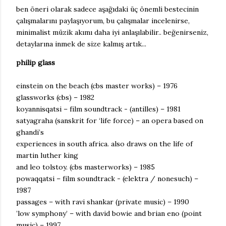
ben öneri olarak sadece aşağıdaki üç önemli bestecinin
çalışmalarını paylaşıyorum, bu çalışmalar incelenirse,
minimalist müzik akımı daha iyi anlaşılabilir.. beğenirseniz,
detaylarına inmek de size kalmış artık...
philip glass
einstein on the beach (cbs master works) – 1976
glassworks (cbs) – 1982
koyannisqatsi – film soundtrack - (antilles) – 1981
satyagraha (sanskrit for ‘life force) – an opera based on
ghandi’s
experiences in south africa. also draws on the life of
martin luther king
and leo tolstoy. (cbs masterworks) – 1985
powaqqatsi – film soundtrack - (elektra / nonesuch) –
1987
passages – with ravi shankar (private music) – 1990
’low symphony’ – with david bowie and brian eno (point
music) – 1997