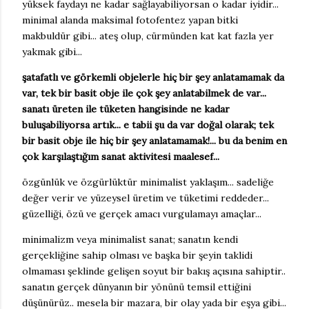
yüksek faydayı ne kadar sağlayabiliyorsan o kadar iyidir...
minimal alanda maksimal fotofentez yapan bitki
makbuldür gibi... ateş olup, cürmünden kat kat fazla yer
yakmak gibi...
şatafatlı ve görkemli objelerle hiç bir şey anlatamamak da
var, tek bir basit obje ile çok şey anlatabilmek de var...
sanatı üreten ile tüketen hangisinde ne kadar
buluşabiliyorsa artık... e tabii şu da var doğal olarak; tek
bir basit obje ile hiç bir şey anlatamamak!... bu da benim en
çok karşılaştığım sanat aktivitesi maalesef...
özgünlük ve özgürlüktür minimalist yaklaşım... sadeliğe
değer verir ve yüzeysel üretim ve tüketimi reddeder...
güzelliği, özü ve gerçek amacı vurgulamayı amaçlar...
minimalizm veya minimalist sanat; sanatın kendi
gerçekliğine sahip olması ve başka bir şeyin taklidi
olmaması şeklinde gelişen soyut bir bakış açısına sahiptir..
sanatın gerçek dünyanın bir yönünü temsil ettiğini
düşünürüz.. mesela bir mazara, bir olay yada bir eşya gibi...