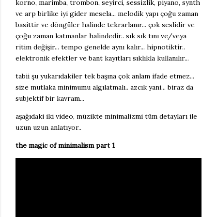
korno, marimba, trombon, seyirci, sessizlik, piyano, synth
ve arp birlike iyi gider mesela... melodik yapı çoğu zaman
basittir ve döngüler halinde tekrarlanır... çok seslidir ve
çoğu zaman katmanlar halindedir.. sık sık tını ve/veya
ritim değişir... tempo genelde aynı kalır... hipnotiktir..
elektronik efektler ve bant kayıtları sıklıkla kullanılır...
tabii şu yukarıdakiler tek başına çok anlam ifade etmez...
size mutlaka minimumu algılatmalı.. azcık yani... biraz da
subjektif bir kavram...
aşağıdaki iki video, müzikte minimalizmi tüm detayları ile
uzun uzun anlatıyor..
the magic of minimalism part 1