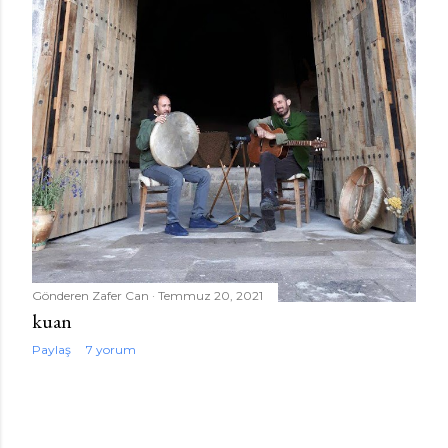
Gönderen
Zafer Can
Temmuz 20, 2021
kuan
Paylaş
7 yorum