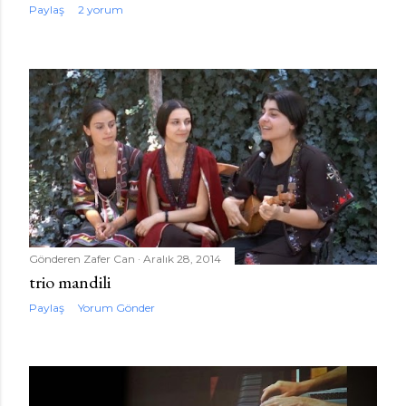
Paylaş
2 yorum
Gönderen
Zafer Can
Aralık 28, 2014
trio mandili
Paylaş
Yorum Gönder