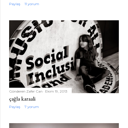
Paylaş
11 yorum
Gönderen
Zafer Can
Ekim 19, 2013
çağla karaali
Paylaş
7 yorum