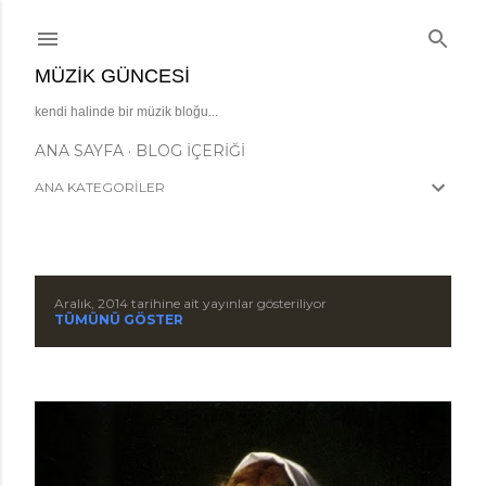
Ana içeriğe atla
MÜZIK GÜNCESI
kendi halinde bir müzik bloğu...
ANA SAYFA
BLOG İÇERIĞI
ANA KATEGORİLER
Aralık, 2014 tarihine ait yayınlar gösteriliyor
K
TÜMÜNÜ GÖSTER
a
y
ı