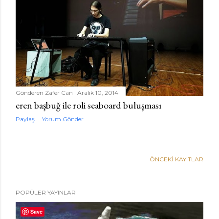
Gönderen
Zafer Can
Aralık 10, 2014
eren başbuğ ile roli seaboard buluşması
Paylaş
Yorum Gönder
ÖNCEKI KAYITLAR
POPÜLER YAYINLAR
Save