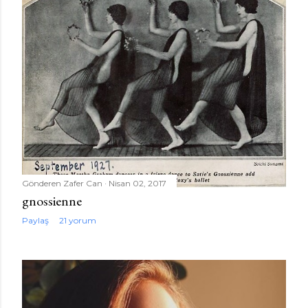
Gönderen
Zafer Can
Nisan 02, 2017
gnossienne
Paylaş
21 yorum