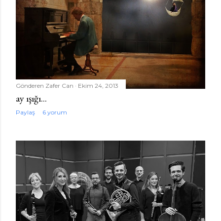
Gönderen
Zafer Can
Ekim 24, 2013
ay ışığı...
Paylaş
6 yorum