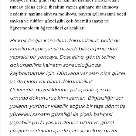
babayeva, filiz güleryüz kırkar, aleksander mekaev, aslı
tuncay, elena çekiç, ibrahim yazıcı, gulnare ıbrahimova
ozdemir, nazima aliyeva melikova, payam gül susanni, seçil
saykan ve nilüfer güzel gibi çok önemli sanatçı ve
öğretmenlerin öğrencileri çalacaklar...​
Bir kelebeğin kanadına dokunabiliriz, belki de
kendimizi çok şanslı hissedebileceğimiz dört
yapraklı bir yoncaya. Dost eline, gönül teline
dokunabiliriz kainatın sonsuzluğunda
kaybolmamak için. Dünyada var olan nice güzel
ya da çirkin var olana dokunabiliriz.
Geleceğin güzelliklerine yol açmak için de
umuda dokunuruz kimi zaman. Bilgisizliğin zor
yollarını yürünür kılabilir, soğuk bir taşa dönmüş
yürekleri sanatın güzelliği ile çiçek bahçesi
yapabilir ya da yaşam denen uzun ve güzel
çizginin zorlukları içinde çaresiz kalmış güzel