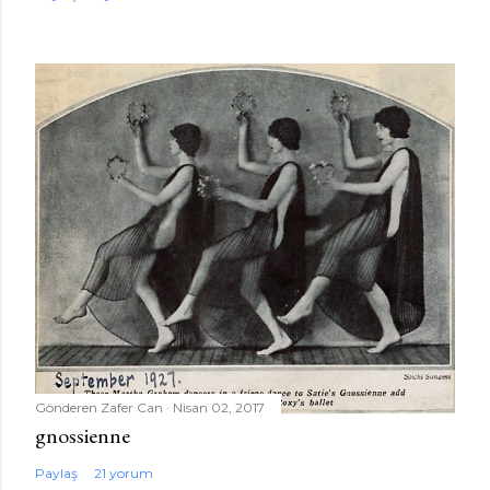
Gönderen
Zafer Can
Nisan 02, 2017
gnossienne
Paylaş
21 yorum