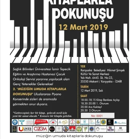
müziğin umuda kitaplarla dokunuşu