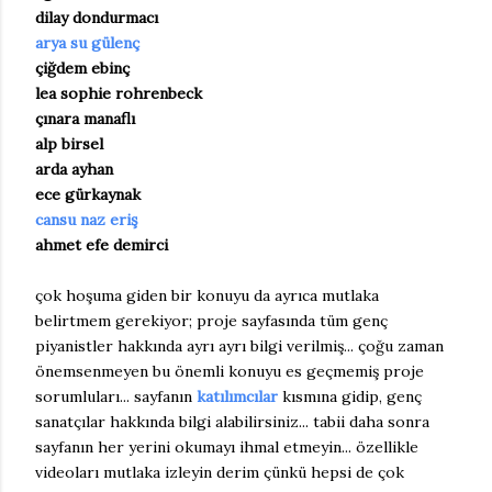
dilay dondurmacı
arya su gülenç
çiğdem ebinç
lea sophie rohrenbeck
çınara manaflı
alp birsel
arda ayhan
ece gürkaynak
cansu naz eriş
ahmet efe demirci
çok hoşuma giden bir konuyu da ayrıca mutlaka
belirtmem gerekiyor; proje sayfasında tüm genç
piyanistler hakkında ayrı ayrı bilgi verilmiş... çoğu zaman
önemsenmeyen bu önemli konuyu es geçmemiş proje
sorumluları... sayfanın
katılımcılar
kısmına gidip, genç
sanatçılar hakkında bilgi alabilirsiniz... tabii daha sonra
sayfanın her yerini okumayı ihmal etmeyin... özellikle
videoları mutlaka izleyin derim çünkü hepsi de çok