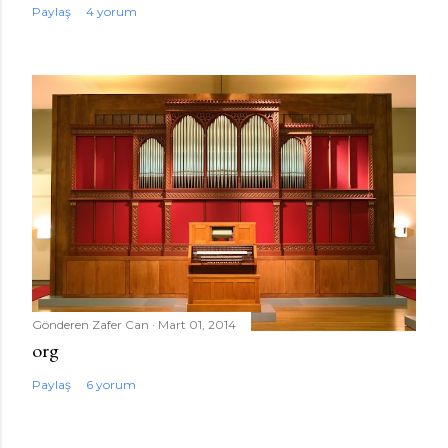
Paylaş
4 yorum
Gönderen
Zafer Can
Mart 01, 2014
org
Paylaş
6 yorum