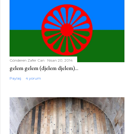
Gönderen
Zafer Can
Nisan 20, 2014
gelem gelem (djelem djelem)...
Paylaş
4 yorum