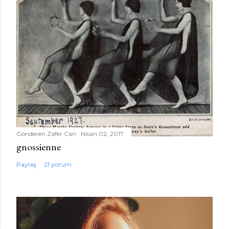
Gönderen
Zafer Can
Nisan 02, 2017
gnossienne
Paylaş
21 yorum