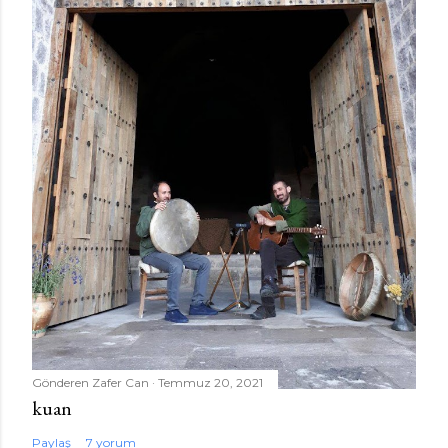
Gönderen
Zafer Can
Temmuz 20, 2021
kuan
Paylaş
7 yorum