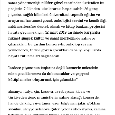
sanat yönetmenliği
nilüfer güzel
tarafından üstlenilen bu
projede; 7 ülkeden, uluslararası başarı sahibi 26 genç
piyanist,
sağlık bilimleri üniversitesi tepecik eğitim ve
araştırma hastanesi çocuk onkolojisi servisi ve kemik iliği
nakli merkezi
'ne destek olmak ve
kitap bankası projesi
ni
hayata geçirmek için,
12 mart 2019
tarihinde
karşıyaka
hikmet şimşek kültür ve sanat merkezi
nde sahneye
çıkacaklar... bu yardım konseriyle; onkoloji servisi
yenilenerek, tedavi gören çocukları daha iyi koşullarda
hayata tutunmaları sağlanacak...
"sadece piyanonun tuşlarına değil, kanserle mücadele
eden çocuklarımıza da dokunacaklar ve yepyeni
kütüphaneler oluşturmak için çalacaklar"
almanya, italya, çin, kosova, azerbaycan, kıbrıs ve
türkiyeden genç piyanistlerin sahne alacağı konserde;
hande dalkılıç, rüya taner, eser bilgeman şakir, gökhan
aybulus, ulviyye aslanova guler, yelena shekalyova, zamina