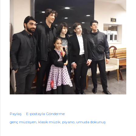
Paylaş
E-postayla Gönderme
genç müzisyen
klasik müzik
piyano
umuda dokunuş