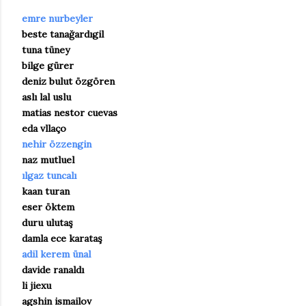
emre nurbeyler
beste tanağardıgil
tuna tüney
bilge gürer
deniz bulut özgören
aslı lal uslu
matias nestor cuevas
eda vllaço
nehir özzengin
naz mutluel
ılgaz tuncalı
kaan turan
eser öktem
duru ulutaş
damla ece karataş
adil kerem ünal
davide ranaldı
li jiexu
agshin ismailov