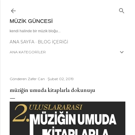
Ana içeriğe atla
MÜZIK GÜNCESI
kendi halinde bir müzik bloğu...
ANA SAYFA
BLOG İÇERIĞI
ANA KATEGORİLER
Gönderen
Zafer Can
Şubat 02, 2019
müziğin umuda kitaplarla dokunuşu