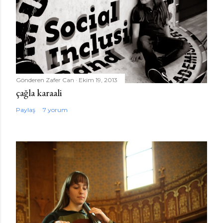
Gönderen
Zafer Can
Ekim 19, 2013
çağla karaali
Paylaş
7 yorum