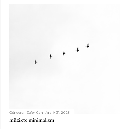
Gönderen
Zafer Can
Aralık 31, 2023
müzikte minimalizm