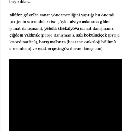
başarılılar...
nilüfer güzel
'in sanat yönetmenliğini yaptığı bu önemli
projenin sorumluları ise şöyle:
ulviye aslanona güler
(sanat danışmanı),
yelena shekalyova
(sanat danışmanı),
çiğdem yaldırak
(proje danışmanı),
aslı kokuluçiçek
(proje
koordinatörü),
barış malbora
(hastane onkoloji bölümü
sorumlusu) ve
esat erçetingöz
(basın danışmanı)...