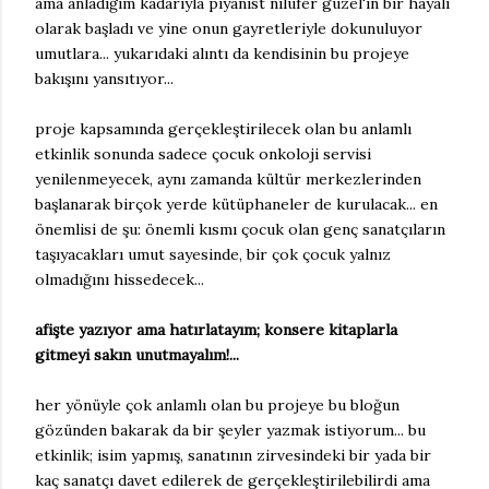
ama anladığım kadarıyla piyanist nilüfer güzel'in bir hayali
olarak başladı ve yine onun gayretleriyle dokunuluyor
umutlara... yukarıdaki alıntı da kendisinin bu projeye
bakışını yansıtıyor...
proje kapsamında gerçekleştirilecek olan bu anlamlı
etkinlik sonunda sadece çocuk onkoloji servisi
yenilenmeyecek, aynı zamanda kültür merkezlerinden
başlanarak birçok yerde kütüphaneler de kurulacak... en
önemlisi de şu: önemli kısmı çocuk olan genç sanatçıların
taşıyacakları umut sayesinde, bir çok çocuk yalnız
olmadığını hissedecek...
afişte yazıyor ama hatırlatayım; konsere kitaplarla
gitmeyi sakın unutmayalım!...
her yönüyle çok anlamlı olan bu projeye bu bloğun
gözünden bakarak da bir şeyler yazmak istiyorum... bu
etkinlik; isim yapmış, sanatının zirvesindeki bir yada bir
kaç sanatçı davet edilerek de gerçekleştirilebilirdi ama