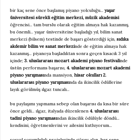
bir kaç sene önce başlamış piyano yolculuğu...
yaşar
üniversitesi sürekli eğitim merkezi, müzik akademisi
öğrencisi... tam burslu olarak eğitim almaya hak kazanmış,
bu önemli... yaşar üniversiteine başladığı yıl, bilim sanat
merkezi (bilsem) testinde de başarı gösterdiği için,
sıdıka
akdemir bilim ve sanat merkezi
nde de eğitim almaya hak
kazanmış... piyanoya başladıktan sonra geçen kısacık 3 yıl
içinde;
3. uluslararası mozart akademi piyano festivali
nde
üstün performans başarısı,
4. uluslararası mozart akademi
piyano yarışması
nda mansiyon,
hisar okulları 2.
uluslararası piyano yarışması
nda da ikincilik ödüllerine
layık görülmüş ılgaz tuncalı...
bu paylaşımı yapmama sebep olan başarısı da kısa bir süre
önce geldi... ılgaz, italyada düzenlenen
4. uluslararası
tadini piyano yarışması
ndan ikincilik ödülüyle döndü...
kendisini, öğretmenlerini ve ailesini kutluyorum...
sosyal sorumluluk projelerinde görev alan, her sene