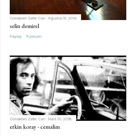
Gönderen
Zafer Can
Ağustos 19, 2016
selin demirel
Paylaş
11 yorum
Gönderen
Zafer Can
Mart 10, 2018
erkin koray - cemalim