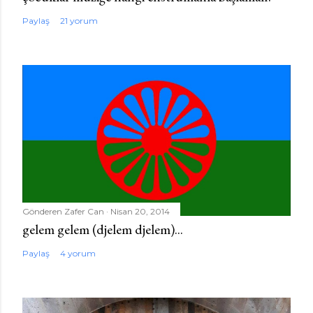
Paylaş
21 yorum
Gönderen
Zafer Can
Nisan 20, 2014
gelem gelem (djelem djelem)...
Paylaş
4 yorum