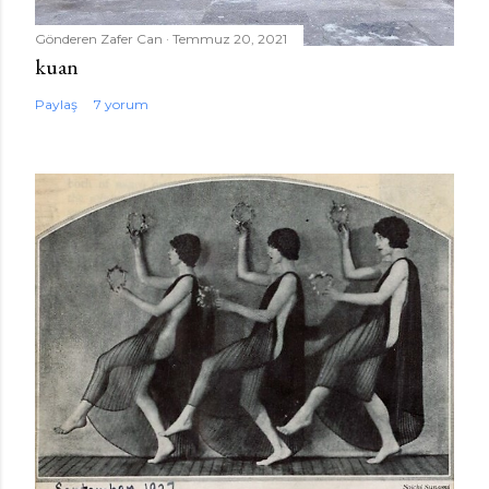
Gönderen
Zafer Can
Temmuz 20, 2021
kuan
Paylaş
7 yorum