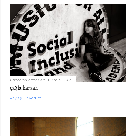
Gönderen
Zafer Can
Ekim 19, 2013
çağla karaali
Paylaş
7 yorum