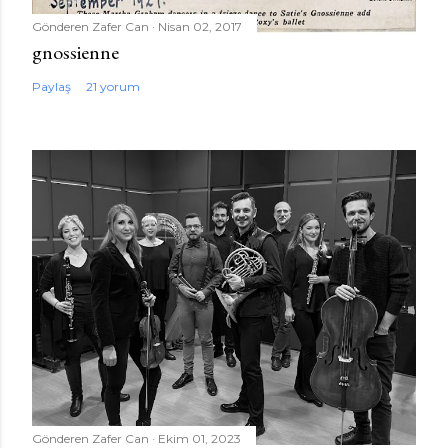
Gönderen
Zafer Can
Nisan 02, 2017
gnossienne
Paylaş
21 yorum
Gönderen
Zafer Can
Ekim 01, 2023