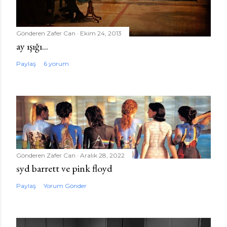
Gönderen
Zafer Can
Ekim 24, 2013
ay ışığı...
Paylaş
6 yorum
Gönderen
Zafer Can
Aralık 28, 2022
syd barrett ve pink floyd
Paylaş
Yorum Gönder