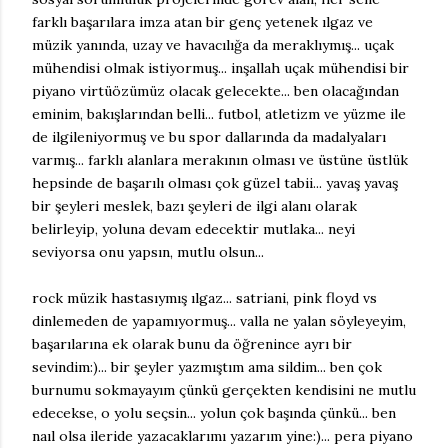
farklı başarılara imza atan bir genç yetenek ılgaz ve
müzik yanında, uzay ve havacılığa da meraklıymış... uçak
mühendisi olmak istiyormuş... inşallah uçak mühendisi bir
piyano virtüözümüz olacak gelecekte... ben olacağından
eminim, bakışlarından belli... futbol, atletizm ve yüzme ile
de ilgileniyormuş ve bu spor dallarında da madalyaları
varmış... farklı alanlara merakının olması ve üstüne üstlük
hepsinde de başarılı olması çok güzel tabii... yavaş yavaş
bir şeyleri meslek, bazı şeyleri de ilgi alanı olarak
belirleyip, yoluna devam edecektir mutlaka... neyi
seviyorsa onu yapsın, mutlu olsun...
rock müzik hastasıymış ılgaz... satriani, pink floyd vs
dinlemeden de yapamıyormuş... valla ne yalan söyleyeyim,
başarılarına ek olarak bunu da öğrenince ayrı bir
sevindim:)... bir şeyler yazmıştım ama sildim... ben çok
burnumu sokmayayım çünkü gerçekten kendisini ne mutlu
edecekse, o yolu seçsin... yolun çok başında çünkü... ben
naıl olsa ileride yazacaklarımı yazarım yine:)... pera piyano