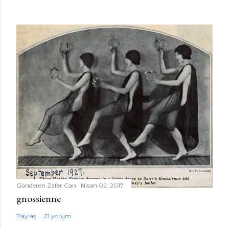
Gönderen
Zafer Can
Nisan 02, 2017
gnossienne
Paylaş
21 yorum