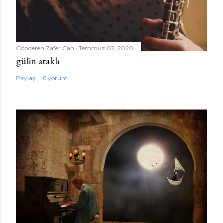
Gönderen
Zafer Can
Temmuz 02, 2020
gülin ataklı
Paylaş
6 yorum