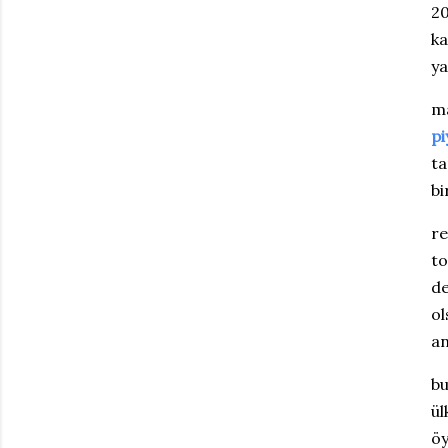
20
ka
ya
ma
pi
ta
bi
re
to
de
ol
an
bu
ül
öy