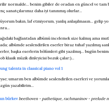
rilir normalde... benim gibiler de oradan en güncel ve tam bilg
nç sanatçılarımız daha iyi tanınmış olurlar...
üyorum bakın, laf etmiyorum, yanlış anlaşılmasın... gelip y
nra...
ağıdaki bağlantıdan albümü incelemek size kalmış ama mutla
ada; albümde seslendirilen eserler biraz tuhaf yazılmış sank
erler, başka eserlerin bölümleri gibi yazılmış... bugün benim
ob klasik müzik dinleyicisi bozuk çalar:)...
ung talents in classical piano vol 1
yse; umarım ben albümde seslendirilen eserleri ve yorumla
zgün yazabilirim...
yun bürkev
beethoven - pathetique, rachmaninov - prelude no