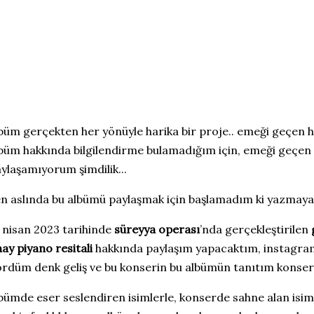
büm gerçekten her yönüyle harika bir proje.. emeği geçen 
büm hakkında bilgilendirme bulamadığım için, emeği geçen 
ylaşamıyorum şimdilik...
n aslında bu albümü paylaşmak için başlamadım ki yazmaya:)
 nisan 2023 tarihinde
süreyya operası
’nda gerçekleştirilen
ay piyano resitali
hakkında paylaşım yapacaktım, instagra
rdüm denk geliş ve bu konserin bu albümün tanıtım konseri
bümde eser seslendiren isimlerle, konserde sahne alan isi