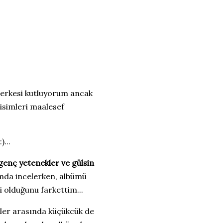
herkesi kutluyorum ancak
isimleri maalesef
...
genç yetenekler ve gülsin
mda incelerken, albümü
 olduğunu farkettim...
mler arasında küçükcük de