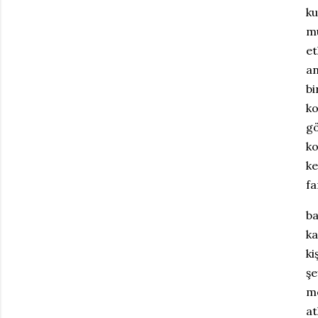
ku
mu
et
an
bi
ko
gö
ko
ke
fa
ba
ka
ki
şe
me
at