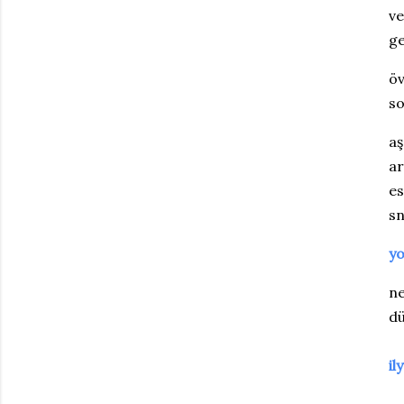
ve
ge
öv
so
aş
ar
es
sn
yo
ne
dü
il