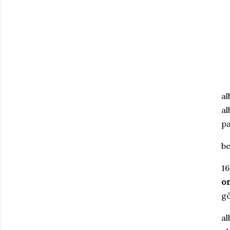
al
al
pa
be
16
on
gö
al