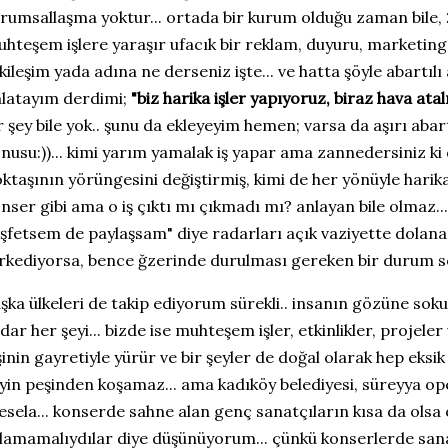
rumsallaşma yoktur... ortada bir kurum olduğu zaman bile, 2 
hteşem işlere yaraşır ufacık bir reklam, duyuru, marketing, st
kileşim yada adına ne derseniz işte... ve hatta şöyle abartı
latayım derdimi;
"biz harika işler yapıyoruz, biraz hava ata
r şey bile yok.. şunu da ekleyeyim hemen; varsa da aşırı abar
nusu:))... kimi yarım yamalak iş yapar ama zannedersiniz k
ktaşının yörüngesini değiştirmiş, kimi de her yönüyle harika
nser gibi ama o iş çıktı mı çıkmadı mı? anlayan bile olmaz...
şfetsem de paylaşsam" diye radarları açık vaziyette dolanan 
rkediyorsa, bence ğzerinde durulması gereken bir durum s
şka ülkeleri de takip ediyorum sürekli.. insanın gözüne soku
dar her şeyi... bizde ise muhteşem işler, etkinlikler, projele
şinin gayretiyle yürür ve bir şeyler de doğal olarak hep eksik 
yin peşinden koşamaz... ama kadıköy belediyesi, süreyya o
sela... konserde sahne alan genç sanatçıların kısa da olsa
lamamalıydılar diye düşünüyorum... çünkü konserlerde sanat