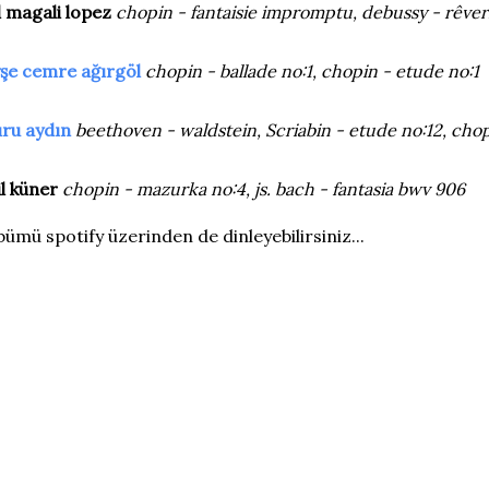
l magali lopez
chopin - fantaisie impromptu, debussy - rêveri
şe cemre ağırgöl
chopin - ballade no:1, chopin - etude no:1
ru aydın
beethoven - waldstein, Scriabin - etude no:12, chop
il küner
chopin - mazurka no:4, js. bach - fantasia bwv 906
bümü spotify üzerinden de dinleyebilirsiniz...