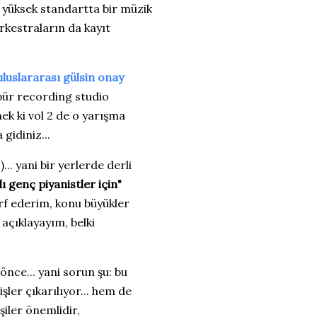
 yüksek standartta bir müzik
orkestraların da kayıt
luslararası gülsin onay
 pür recording studio
ek ki vol 2 de o yarışma
 gidiniz...
... yani bir yerlerde derli
ı genç piyanistler için"
arf ederim, konu büyükler
açıklayayım, belki
önce... yani sorun şu: bu
ler çıkarılıyor... hem de
işiler önemlidir,