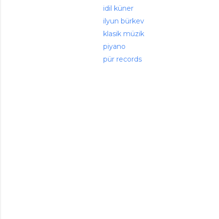
idil küner
ilyun bürkev
klasik müzik
piyano
pür records