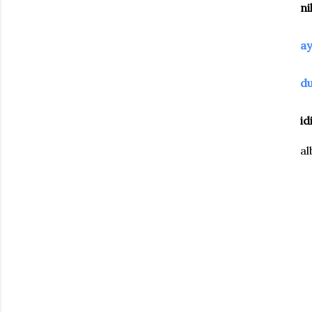
ni
ay
du
id
al