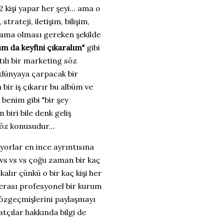
kişi yapar her şeyi... ama o
rateji, iletişim, bilişim,
lı ama olması gereken şekilde
lım da keyfini çıkaralım"
gibi
tılı bir marketing söz
i dünyaya çarpacak bir
 bir iş çıkarır bu albüm ve
 benim gibi "bir şey
biri bile denk geliş
öz konusudur...
yorlar en ince ayrıntısına
r vs vs vs çoğu zaman bir kaç
kalır çünkü o bir kaç kişi her
perası profesyonel bir kurum
 özgeçmişlerini paylaşmayı
çılar hakkında bilgi de