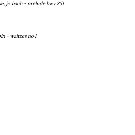
e, js. bach - prelude bwv 851
in - waltzes no:1