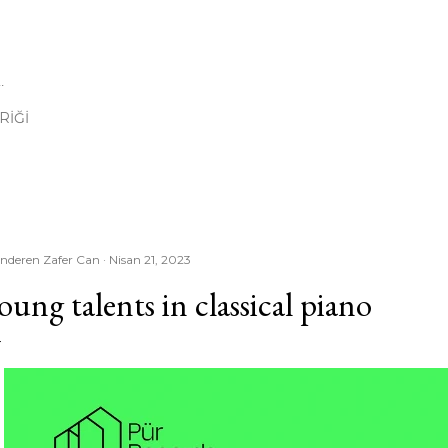
Ana içeriğe atla
I
.
RIĞI
nderen
Zafer Can
Nisan 21, 2023
oung talents in classical piano