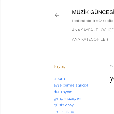
MÜZIK GÜNCES
kendi halinde bir müzik bloğu..
ANA SAYFA
BLOG İÇE
ANA KATEGORİLER
Paylaş
Gö
y
albüm
ayşe cemre ağırgöl
duru aydın
genç müzisyen
gülsin onay
ırmak akıncı