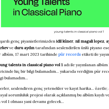
young talents in classical piano vol 1
şarılı genç piyanistlerimizden
idil küner
,
nil magali lopez
,
a
rkev
ve
duru aydın
tarafından seslendirilen ünlü piyano ese
r albüm, 17 mart 2023 tarihinde
pür records
etiketi ile yayın
ung talents in classical piano vol 1
adı ile yayınlanan albü
ricinde hiç bir bilgi bulamadım... yukarıda verdiğim pür re
lgi bulamadım...
erler, seslendiren genç yetenekler ve kayıt harika... özetle;
syal sorumluluk projesi olarak açıklanmış bu albüm kaydı 
 vol 1 olması yani devamı gelecek...