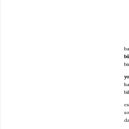
ba
bü
bi
yo
ha
bi
es
so
da