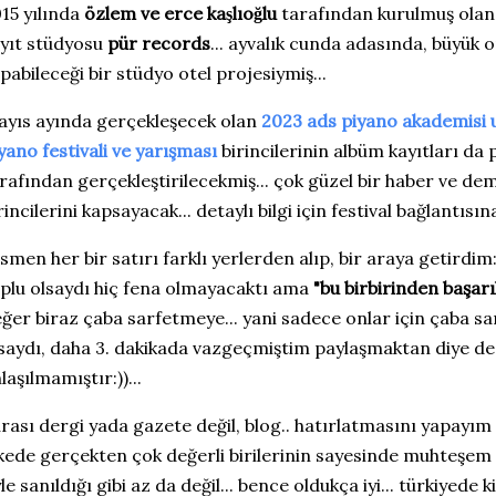
15 yılında
özlem ve erce kaşlıoğlu
tarafından kurulmuş olan
yıt stüdyosu
pür records
... ayvalık cunda adasında, büyük 
pabileceği bir stüdyo otel projesiymiş...
yıs ayında gerçekleşecek olan
2023 ads piyano akademisi u
yano festivali ve yarışması
birincilerinin albüm kayıtları da
rafından gerçekleştirilecekmiş... çok güzel bir haber ve dem
rincilerini kapsayacak... detaylı bilgi için festival bağlantısına
smen her bir satırı farklı yerlerden alıp, bir araya getirdim:)
plu olsaydı hiç fena olmayacaktı ama
"bu birbirinden başarıl
ğer biraz çaba sarfetmeye... yani sadece onlar için çaba s
saydı, daha 3. dakikada vazgeçmiştim paylaşmaktan diye de 
laşılmamıştır:))...
rası dergi yada gazete değil, blog.. hatırlatmasını yapayım 
kede gerçekten çok değerli birilerinin sayesinde muhteşem iş
le sanıldığı gibi az da değil... bence oldukça iyi... türkiyede k