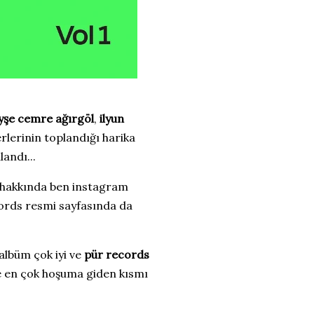
yşe cemre ağırgöl
,
ilyun
rlerinin toplandığı harika
landı...
m hakkında ben instagram
cords resmi sayfasında da
 albüm çok iyi ve
pür records
ve en çok hoşuma giden kısmı