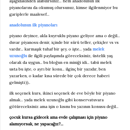
aşağıdakinden alabilirsiniz... hem anadolunun ilk
piyanolarını da okumuş olursunuz, kimse ilgilenmiyor bu
gariplerle maalesef...
anadolunun ilk piyanoları
piyano deyince, akla kuyruklu piyano geliyor ama o değil...
duvar piyanosu denir, içinde bir sürü teller, çekiçler vs vs
vardır... karmaşık tuhaf bir şey, o işte... yada
melek
uzunoğlu
ile ilgili paylaşımda göreceksiniz, üstelik yaş
olarak da uygun... bu bloğun en miniği idi... tabii melek
usta bu işte, o ayrı bir konu... ilginç bir yazıdır, ben
yazarken, o kadar kısa sürede bir çok derece haberi
gelmişti:))..
ilk seçenek kurs, ikinci seçenek de eve böyle bir piyano
almak... yada melek uzunoğlu gibi konservatuvara
götüreceksiniz ama işin o kısmı bu yazının konusu değil...
çocuk kursa gidecek ama evde çalışması için piyano
alamıyorsak, ne yapacağız?...