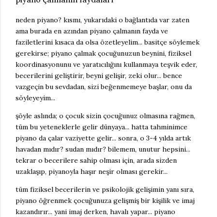
neden piyano? kısmı, yukarıdaki o bağlantıda var zaten
ama burada en azından piyano çalmanın fayda ve
faziletlerini kısaca da olsa özetleyelim... basitçe söylemek
gerekirse; piyano çalmak çocuğunuzun beynini, fiziksel
koordinasyonunu ve yaratıcılığını kullanmaya teşvik eder,
becerilerini geliştirir, beyni gelişir, zeki olur... bence
vazgeçin bu sevdadan, sizi beğenmemeye başlar, onu da
söyleyeyim...
şöyle aslında; o çocuk sizin çocuğunuz olmasına rağmen,
tüm bu yeteneklerle gelir dünyaya... hatta tahminimce
piyano da çalar vaziyette gelir... sonra, o 3-4 yılda artık
havadan mıdır? sudan mıdır? bilemem, unutur hepsini...
tekrar o becerilere sahip olması için, arada sizden
uzaklaşıp, piyanoyla haşır neşir olması gerekir...
tüm fiziksel becerilerin ve psikolojik gelişimin yanı sıra,
piyano öğrenmek çocuğunuza gelişmiş bir kişilik ve imaj
kazandırır... yani imaj derken, havalı yapar... piyano