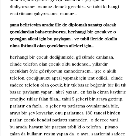
dinliyorsanız, osunuz demek gerekir... ve tabii ki hangi
enstrümanı çalıyorsanız, osunuz...
şunu belirteyim arada: ille de diplomalı sanatçı olacak
çocuklardan bahsetmiyoruz, herhangi bir çocuk ve o
çocuğun ailesi için bu paylaşım... ve tabii ileride okullu
olma ihtimali olan çocukların aileleri için...
herhangi bir çocuk dediğimizde, gözümde canlanan,
elinde telefon olan çocuk oldu nedense... yıllardır
çocukları öyle görüyorum zannedersem... işte o akıllı
telefon, çocuğunuzu aptal yapmak için icat edildi... elinde
sadece telefon olan çocuk, bir tık basar, beğenir, bir iki tık
basar, paylaşım yapar... nbr? yazar... en fazla ekran kaydırır,
emojiye tıklar falan filan... tabii 5 şekeri bir araya getirip,
patlatır en fazla... o şeker vs patlatma oyunlarında bile,
araya bir şey koyarlar, onu patlatınca, 180 tanesi birden
patlar, çocuk kendisi patlattı zanneder... o derece yani...
bu arada; hayatın bir parçası tabii ki o telefon... piyano
çalan da kullanır, resim yapan da.. o ayrı.. saatlerini sadece