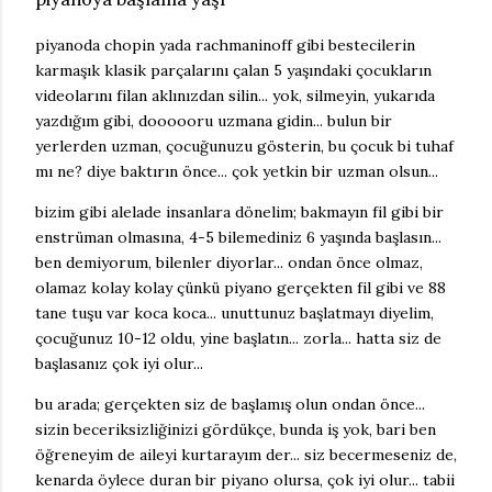
piyanoda chopin yada rachmaninoff gibi bestecilerin
karmaşık klasik parçalarını çalan 5 yaşındaki çocukların
videolarını filan aklınızdan silin... yok, silmeyin, yukarıda
yazdığım gibi, doooooru uzmana gidin... bulun bir
yerlerden uzman, çocuğunuzu gösterin, bu çocuk bi tuhaf
mı ne? diye baktırın önce... çok yetkin bir uzman olsun...
bizim gibi alelade insanlara dönelim; bakmayın fil gibi bir
enstrüman olmasına, 4-5 bilemediniz 6 yaşında başlasın...
ben demiyorum, bilenler diyorlar... ondan önce olmaz,
olamaz kolay kolay çünkü piyano gerçekten fil gibi ve 88
tane tuşu var koca koca... unuttunuz başlatmayı diyelim,
çocuğunuz 10-12 oldu, yine başlatın... zorla... hatta siz de
başlasanız çok iyi olur...
bu arada; gerçekten siz de başlamış olun ondan önce...
sizin beceriksizliğinizi gördükçe, bunda iş yok, bari ben
öğreneyim de aileyi kurtarayım der... siz becermeseniz de,
kenarda öylece duran bir piyano olursa, çok iyi olur... tabii