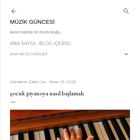
Ana içeriğe atla
MÜZIK GÜNCESI
kendi halinde bir müzik bloğu...
ANA SAYFA
BLOG İÇERIĞI
ANA KATEGORİLER
Gönderen
Zafer Can
Nisan 29, 2023
çocuk piyanoya nasıl başlamalı