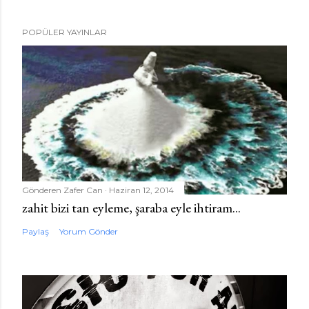
POPÜLER YAYINLAR
Gönderen
Zafer Can
Haziran 12, 2014
zahit bizi tan eyleme, şaraba eyle ihtiram...
Paylaş
Yorum Gönder