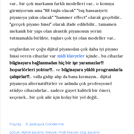
var... bir çok markanın farklı modelleri var... o konuya
girmiyorum ama "88 tuşlu olacak" "tuş hassasiyeti
piyanoya yakın olacak" "hammer effect" olarak geçebilir...
"gerçek piyano hissi" olarak ifade edilebilir... tamamen
mekanik bir yapı olan akustik piyanonun yerini
tutmamakla birlikte, tuşları çok iyi olan modeller var...
orglardan ve çoğu dijital piyanodan çok daha iyi piyano
hissi veren cihazlar var
midi klavyeler
içinde... bu cihazlar
bilgisayara bağlanmadan hiç bir işe yaramazlar!!!
hoparlörleri yoktur!!!
... ve
bilgisayara yüklü programlarla
çalışırlar!!!
... valla gidip alıp da bana kızmayın... dijital
piyanoya alternatiftirler ve aslında çok profesyonel
stüdyo cihazıdırlar... sadece gayet kaliteli bir öneri,
seçenek... bir çok aile için kolay bir yol değil...
Paylaş
E-postayla Gönderme
çocuk
dijital piyano
klavye
midi klavye
org
piyano