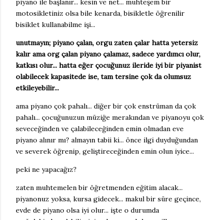
piyano ile başlanır... kesin ve net... muhteşem bir
motosikletiniz olsa bile kenarda, bisikletle öğrenilir
bisiklet kullanabilme işi...
unutmayın; piyano çalan, orgu zaten çalar hatta yetersiz
kalır ama org çalan piyano çalamaz, sadece yardımcı olur,
katkısı olur... hatta eğer çocuğunuz ileride iyi bir piyanist
olabilecek kapasitede ise, tam tersine çok da olumsuz
etkileyebilir...
ama piyano çok pahalı... diğer bir çok enstrüman da çok
pahalı... çocuğunuzun müziğe merakından ve piyanoyu çok
seveceğinden ve çalabileceğinden emin olmadan eve
piyano alınır mı? almayın tabii ki... önce ilgi duyduğundan
ve severek öğrenip, geliştireceğinden emin olun iyice...
peki ne yapacağız?
zaten muhtemelen bir öğretmenden eğitim alacak...
piyanonuz yoksa, kursa gidecek... makul bir süre geçince,
evde de piyano olsa iyi olur... işte o durumda