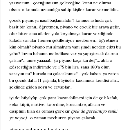
yazıyorum... çocuğunuzun geleceğine, konu ne olursa
olsun, o konuda uzmanlığa sahip kişiler karar vermelidir...
çocuk piyanoya nasıl başlamalıdır? konusu aslında çok
basit bir konu.. öğretmen, piyano ve çocuk bir araya gelir,
olur biter ama aileler yola koyulmaya karar verdiğinde
kafada sorular hemen şekilleniyor mecburen... öğretmen
kim olmalı? piyano mu almalıyım yani şimdi nerden çıktı bu
yahu? kızım babanın melodikası var ya yapıştırsak da onu
çalsan?... anne yaaaaa!... şu piyano kaça kardeş?... abla o
gösterdiğin indirimde ve 175 bin lira, sana 160'a olur,
sarayım mı? burada mı çalacaksınız?... yok kalsın, ya zaten
bu çocuk daha 11 yaşında, büyüsün, kazanınca kendisi alır...
şeklinde giden soru ve cevaplar...
iyi de; büyüyüp, çok para kazanabilmesi için de çok kafalı,
zeka küpü, motive, koordine, konsantre, afacan ve
disiplinli filan da olması gerekir
(pek de gerekmiyo sanki
ya neyse)
... o zaman mecburen piyano çalacak...
piyano çalmanın faydaları