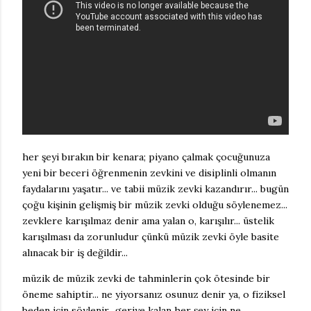
her şeyi bırakın bir kenara; piyano çalmak çocuğunuza
yeni bir beceri öğrenmenin zevkini ve disiplinli olmanın
faydalarını yaşatır... ve tabii müzik zevki kazandırır... bugün
çoğu kişinin gelişmiş bir müzik zevki olduğu söylenemez...
zevklere karışılmaz denir ama yalan o, karışılır... üstelik
karışılması da zorunludur çünkü müzik zevki öyle basite
alınacak bir iş değildir...
müzik de müzik zevki de tahminlerin çok ötesinde bir
öneme sahiptir... ne yiyorsanız osunuz denir ya, o fiziksel
beden için söylenir.. geriye kalan her şey için ne