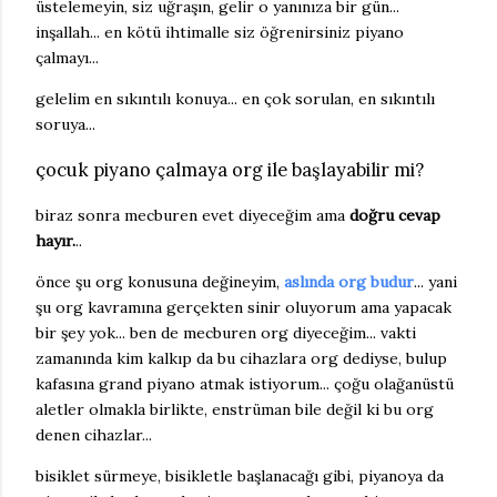
üstelemeyin, siz uğraşın, gelir o yanınıza bir gün...
inşallah... en kötü ihtimalle siz öğrenirsiniz piyano
çalmayı...
gelelim en sıkıntılı konuya... en çok sorulan, en sıkıntılı
soruya...
çocuk piyano çalmaya org ile başlayabilir mi?
biraz sonra mecburen evet diyeceğim ama
doğru cevap
hayır.
..
önce şu org konusuna değineyim,
aslında org budur
... yani
şu org kavramına gerçekten sinir oluyorum ama yapacak
bir şey yok... ben de mecburen org diyeceğim... vakti
zamanında kim kalkıp da bu cihazlara org dediyse, bulup
kafasına grand piyano atmak istiyorum... çoğu olağanüstü
aletler olmakla birlikte, enstrüman bile değil ki bu org
denen cihazlar...
bisiklet sürmeye, bisikletle başlanacağı gibi, piyanoya da