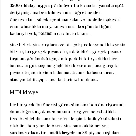
3500
oldukça uygun görünüyor bu konuda...
yamaha np11
de iyiymiş ama ben bilmiyorum... öğretmenler
öneriyorlar... sürekli yeni markalar ve modeller çıkıyor,
emin olmadıklarımı yazmıyorum... korg'un bildiğim
kadarıyla yok,
roland
'ın da olması lazım...
yine belirteyim, orgların ve bir çok profesyonel klavyenin
bile tuşları gerçek piyano tuşu değildir!... gerçek piyano
tuşunun görüntüsü için, en tepedeki fotoya dikkatlice
bakın... orgun tuşunu güçlü biri kırar atar ama gerçek
piyano tuşunu birinin kafasına atsanız, kafasını kırar...
atmayın tabii ayıp... ama kriteriniz bu olsun...
MIDI klavye
hiç bir yerde bu öneriyi görmedim ama ben öneriyorum...
daha doğrusu çok memnunum... org yerine rahatlıkla
tercih edilebilir ama bu sefer de işin teknik yönü sıkıntı
olabilir... ben yine de önereyim, satın aldığınız yer
yardımcı olacaktır...
midi klavye
lerin 88 piyano tuşluları