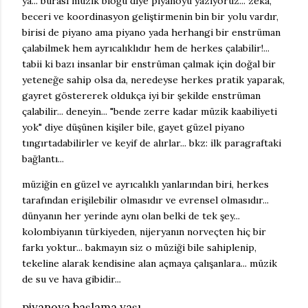
ya... burası müzik bloğu diye piyanoyu yazıyoruz... zeka,
beceri ve koordinasyon geliştirmenin bin bir yolu vardır,
birisi de piyano ama piyano yada herhangi bir enstrüman
çalabilmek hem ayrıcalıklıdır hem de herkes çalabilir!...
tabii ki bazı insanlar bir enstrüman çalmak için doğal bir
yeteneğe sahip olsa da, neredeyse herkes pratik yaparak,
gayret göstererek oldukça iyi bir şekilde enstrüman
çalabilir... deneyin... "bende zerre kadar müzik kaabiliyeti
yok" diye düşünen kişiler bile, gayet güzel piyano
tıngırtadabilirler ve keyif de alırlar... bkz: ilk paragraftaki
bağlantı...
müziğin en güzel ve ayrıcalıklı yanlarından biri, herkes
tarafından erişilebilir olmasıdır ve evrensel olmasıdır...
dünyanın her yerinde aynı olan belki de tek şey...
kolombiyanın türkiyeden, nijeryanın norveçten hiç bir
farkı yoktur... bakmayın siz o müziği bile sahiplenip,
tekeline alarak kendisine alan açmaya çalışanlara... müzik
de su ve hava gibidir...
piyanoya başlama yaşı