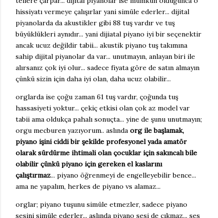
tellere çarpar... dijital piyanolar ise mümkün olduğunca o
hissiyatı vermeye çalışırlar yani simüle ederler... dijital
piyanolarda da akustikler gibi 88 tuş vardır ve tuş
büyüklükleri aynıdır... yani dijiatal piyano iyi bir seçenektir
ancak ucuz değildir tabii... akustik piyano tuş takımına
sahip dijital piyanolar da var... unutmayın, anlayan biri ile
alırsanız çok iyi olur... sadece fiyata göre de satın almayın
çünkü sizin için daha iyi olan, daha ucuz olabilir...
orglarda ise çoğu zaman 61 tuş vardır, çoğunda tuş
hassasiyeti yoktur... çekiç etkisi olan çok az model var
tabii ama oldukça pahalı sonuçta... yine de şunu unutmayın;
orgu mecburen yazıyorum.. aslında
org ile başlamak,
piyano işini ciddi bir şekilde profesyonel yada amatör
olarak sürdürme ihtimali olan çocuklar için sakıncalı bile
olabilir çünkü piyano için gereken el kaslarını
çalıştırmaz
... piyano öğrenmeyi de engelleyebilir bence...
ama ne yapalım, herkes de piyano vs alamaz...
orglar; piyano tuşunu simüle etmezler, sadece piyano
sesini simüle ederler... aslında piyano sesi de çıkmaz... ses