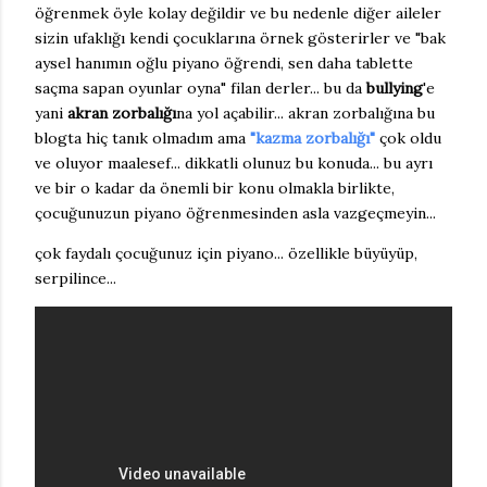
öğrenmek öyle kolay değildir ve bu nedenle diğer aileler
sizin ufaklığı kendi çocuklarına örnek gösterirler ve "bak
aysel hanımın oğlu piyano öğrendi, sen daha tablette
saçma sapan oyunlar oyna" filan derler... bu da
bullying
'e
yani
akran zorbalığı
na yol açabilir... akran zorbalığına bu
blogta hiç tanık olmadım ama
"kazma zorbalığı"
çok oldu
ve oluyor maalesef... dikkatli olunuz bu konuda... bu ayrı
ve bir o kadar da önemli bir konu olmakla birlikte,
çocuğunuzun piyano öğrenmesinden asla vazgeçmeyin...
çok faydalı çocuğunuz için piyano... özellikle büyüyüp,
serpilince...