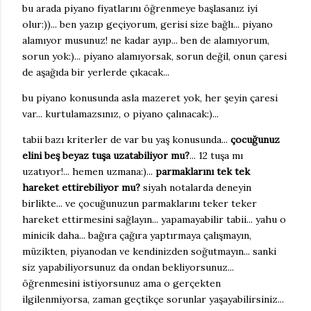
bu arada piyano fiyatlarını öğrenmeye başlasanız iyi
olur:))... ben yazıp geçiyorum, gerisi size bağlı... piyano
alamıyor musunuz! ne kadar ayıp... ben de alamıyorum,
sorun yok:)... piyano alamıyorsak, sorun değil, onun çaresi
de aşağıda bir yerlerde çıkacak...
bu piyano konusunda asla mazeret yok, her şeyin çaresi
var... kurtulamazsınız, o piyano çalınacak:)...
tabii bazı kriterler de var bu yaş konusunda...
çocuğunuz
elini beş beyaz tuşa uzatabiliyor mu?
... 12 tuşa mı
uzatıyor!... hemen uzmana:)...
parmaklarını tek tek
hareket ettirebiliyor mu?
siyah notalarda deneyin
birlikte... ve çocuğunuzun parmaklarını teker teker
hareket ettirmesini sağlayın... yapamayabilir tabii... yahu o
minicik daha... bağıra çağıra yaptırmaya çalışmayın,
müzikten, piyanodan ve kendinizden soğutmayın... sanki
siz yapabiliyorsunuz da ondan bekliyorsunuz...
öğrenmesini istiyorsunuz ama o gerçekten
ilgilenmiyorsa, zaman geçtikçe sorunlar yaşayabilirsiniz...