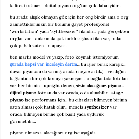
kalitesi tutmaz... dijital piyano org'tan çok daha iyidir...
bu arada; alışık olmayan göz için her org birdir ama o org
zannettiklerinizin bir bölümü gayet profesyonel
"workstation" yada "syhthesizer" filandır... yada gerçekten
orglar var... onların da çok farklı tuşlusu filan var, onlar
çok pahalı zaten... o apayrı...
ben marka model vs yazıp, foto koymak istemiyorum,
şurada hepsi var, inceleyin derim
... bu işler biraz karışık...
duvar piyanosu da varmış orada:) neyse artık:)... verdiğim
bağlantıda bir çok konuyu yazmışım... o bağlantıda fotoları
var her birinin...
upright denen, sizin alacağınız piyano
...
dijital piyano
fotosu da var orada, o da alınabilir...
stage
piyano
ise performans için... bu cihazları bilmeyen birinin
satın alması çok hatalı olur... mesela
synthesizer
var
orada, bilmeyen birine çok basit yada uyduruk
görünebilir...
piyano olmazsa, alacağınız org ise aşağıda...