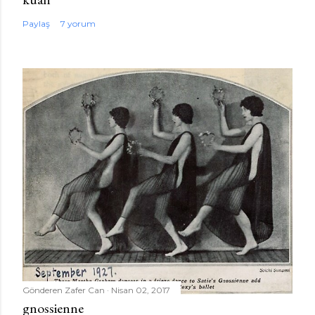
Paylaş
7 yorum
Gönderen
Zafer Can
Nisan 02, 2017
gnossienne