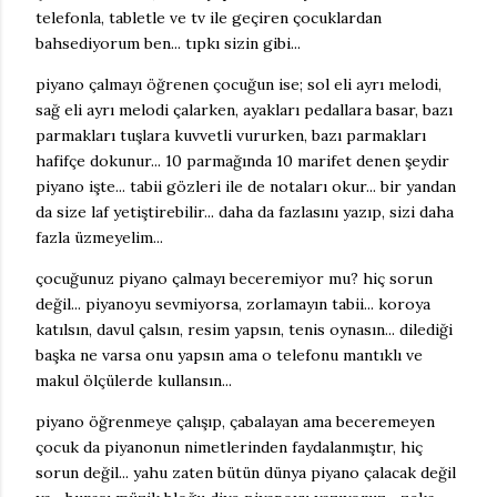
telefonla, tabletle ve tv ile geçiren çocuklardan
bahsediyorum ben... tıpkı sizin gibi...
piyano çalmayı öğrenen çocuğun ise; sol eli ayrı melodi,
sağ eli ayrı melodi çalarken, ayakları pedallara basar, bazı
parmakları tuşlara kuvvetli vururken, bazı parmakları
hafifçe dokunur... 10 parmağında 10 marifet denen şeydir
piyano işte... tabii gözleri ile de notaları okur... bir yandan
da size laf yetiştirebilir... daha da fazlasını yazıp, sizi daha
fazla üzmeyelim...
çocuğunuz piyano çalmayı beceremiyor mu? hiç sorun
değil... piyanoyu sevmiyorsa, zorlamayın tabii... koroya
katılsın, davul çalsın, resim yapsın, tenis oynasın... dilediği
başka ne varsa onu yapsın ama o telefonu mantıklı ve
makul ölçülerde kullansın...
piyano öğrenmeye çalışıp, çabalayan ama beceremeyen
çocuk da piyanonun nimetlerinden faydalanmıştır, hiç
sorun değil... yahu zaten bütün dünya piyano çalacak değil