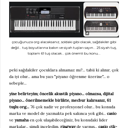
çocuğunuza org alacaksanız, soldaki gibi olacak, sağdakiler gibi
değil... tuş boyutlarına bakın ve siyah tuşları sayın... 25 siyah tuş,
toplam 61 tuş olacak... çok önemli bu konu...
peki sağdakiler çocuklara alınamaz mı?... tabii ki alınır, çok
da iyi olur... ama bu yazı "piyano öğrenme üzerine"... o
sebeple...
yine belirteyim; öncelik akustik piyano... olmazsa, dijital
piyano... önerilmemekle birlikte, mecbur kalırsanız, 61
tuşlu org...
76 çok nadir ve profesyonel olur... bu konuda
marka ve model de yazmakta pek sakınca yok gibi...
casio
ve
yamaha
en çok ulaşabileceğiniz, bu konudaki lider
markalar... şimdi inceledim,
ringway
de varmış...
casio ctk-