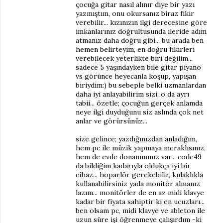
çocuğa gitar nasıl alınır diye bir yazı
yazmıştım, onu okursanız biraz fikir
verebilir... kızınızın ilgi derecesine göre
imkanlarınız doğrultusunda ileride adım
atmanız daha doğru gibi... bu arada ben
hemen belirteyim, en doğru fikirleri
verebilecek yeterlikte biri değilim...
sadece 5 yaşındayken bile gitar piyano
vs görünce heyecanla koşup, yapışan
biriydim:) bu sebeple belki uzmanlardan
daha iyi anlayabilirim sizi, o da ayrı
tabii... özetle; çocuğun gerçek anlamda
neye ilgi duyduğunu siz aslında çok net
anlar ve görürsünüz...
size gelince; yazdığınızdan anladığım,
hem pc ile müzik yapmaya meraklısınız,
hem de evde donanımınız var... code49
da bildiğim kadarıyla oldukça iyi bir
cihaz... hoparlör gerekebilir, kulaklıkla
kullanabilirsiniz yada monitör almanız
lazım... monitörler de en az midi klavye
kadar bir fiyata sahiptir ki en ucuzları...
ben olsam pc, midi klavye ve ableton ile
uzun süre işi öğrenmeye çalışırdım -ki