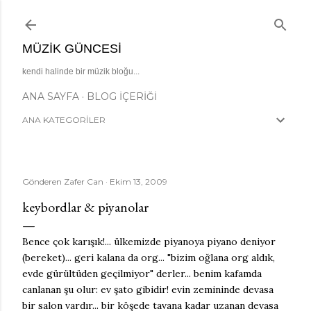
Ana içeriğe atla
MÜZIK GÜNCESI
kendi halinde bir müzik bloğu...
ANA SAYFA
BLOG İÇERIĞI
ANA KATEGORİLER
Gönderen
Zafer Can
Ekim 13, 2009
keybordlar & piyanolar
Bence çok karışık!... ülkemizde piyanoya piyano deniyor
(bereket)... geri kalana da org... "bizim oğlana org aldık,
evde gürültüden geçilmiyor" derler... benim kafamda
canlanan şu olur: ev şato gibidir! evin zemininde devasa
bir salon vardır... bir köşede tavana kadar uzanan devasa