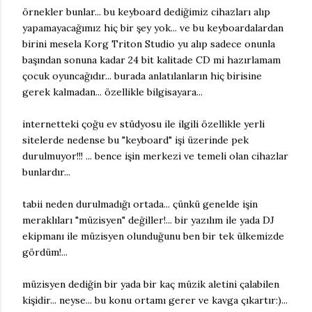
örnekler bunlar... bu keyboard dediğimiz cihazları alıp
yapamayacağımız hiç bir şey yok... ve bu keyboardalardan
birini mesela Korg Triton Studio yu alıp sadece onunla
başından sonuna kadar 24 bit kalitade CD mi hazırlamam
çocuk oyuncağıdır... burada anlatılanların hiç birisine
gerek kalmadan... özellikle bilgisayara...
internetteki çoğu ev stüdyosu ile ilgili özellikle yerli
sitelerde nedense bu "keyboard" işi üzerinde pek
durulmuyor!!! ... bence işin merkezi ve temeli olan cihazlar
bunlardır...
tabii neden durulmadığı ortada... çünkü genelde işin
meraklıları "müzisyen" değiller!... bir yazılım ile yada DJ
ekipmanı ile müzisyen olunduğunu ben bir tek ülkemizde
gördüm!...
müzisyen dediğin bir yada bir kaç müzik aletini çalabilen
kişidir... neyse... bu konu ortamı gerer ve kavga çıkartır:)...