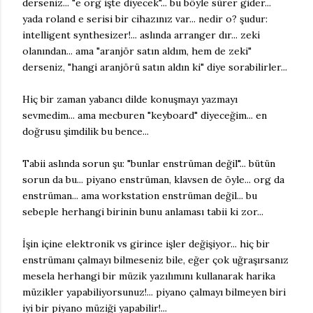
derseniz... "e org işte diyecek"... bu böyle sürer gider...
yada roland e serisi bir cihazınız var... nedir o? şudur:
intelligent synthesizer!... aslında arranger dır... zeki
olanından... ama "aranjör satın aldım, hem de zeki"
derseniz, "hangi aranjörü satın aldın ki" diye sorabilirler...
Hiç bir zaman yabancı dilde konuşmayı yazmayı
sevmedim... ama mecburen "keyboard" diyeceğim... en
doğrusu şimdilik bu bence...
Tabii aslında sorun şu: "bunlar enstrüman değil"... bütün
sorun da bu... piyano enstrüman, klavsen de öyle... org da
enstrüman... ama workstation enstrüman değil... bu
sebeple herhangi birinin bunu anlaması tabii ki zor...
İşin içine elektronik vs girince işler değişiyor... hiç bir
enstrümanı çalmayı bilmeseniz bile, eğer çok uğraşırsanız
mesela herhangi bir müzik yazılımını kullanarak harika
müzikler yapabiliyorsunuz!... piyano çalmayı bilmeyen biri
iyi bir piyano müziği yapabilir!...