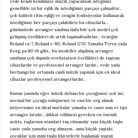
evde kendi kendimize müzik yapacaksak isteğimiz
genellikle iyi bir eşlik ile istediğimiz parçayı çalmaktır...
çok kaliteli ritm eşliği ve zengin fonksiyonlar kullanarak
istediğimiz her parçayı çalabiliriz bu cihazlarla...
günümüzde arranger sınıfına dahi bür çok model çok
gelişmiş özellikleri de artık taşımaktadırlar... örneğin
Roland va-7, Roland e-80, Roland G70, Yamaha Tyros yada
Korg pa 80 vb gibi... bu modeller alışılmış arranger
sınıfının çok dışında workstation özellikleri de taşıyan
cihazlardır ve profesyonel arranger lardır... evde yada
herhangi bir ortamda canlı müzik yapmak için en ideal
cihazlar profesyonel arrangerlardır...
Bunun yanında eğer müzik dehası bir çocuğunuz yok ise,
normal bir çocuğa sahipseniz ve ona bir org almak
istiyorsanız en ideal markalar yamaha ve casio nun ev tipi
arranger larıdır... dikkat edilmesi gereken en önemli
nokta, tuşlarının standart tuş olmasıdır yani küçük tuşlu
casio yada yamaha org almayın... ama küçük yaştaki
çocuklar için mini tuşlu klavyelerle başlamak uygun