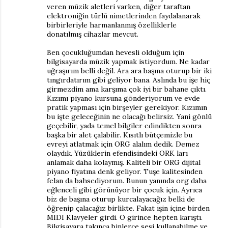
veren müzik aletleri varken, diğer taraftan
elektroniğin türlü nimetlerinden faydalanarak
birbirleriyle harmanlanmış özelliklerle
donatılmış cihazlar mevcut.
Ben çocukluğumdan hevesli olduğum için
bilgisayarda müzik yapmak istiyordum. Ne kadar
uğraşırım belli değil. Ara ara başına oturup bir iki
tıngırdatırım gibi geliyor bana. Aslında bu işe hiç
girmezdim ama karşıma çok iyi bir bahane çıktı.
Kızımı piyano kursuna gönderiyorum ve evde
pratik yapması için birşeyler gerekiyor. Kızımın
bu işte geleceğinin ne olacağı belirsiz. Yani gönlü
geçebilir, yada temel bilgiler edindikten sonra
başka bir alet çalabilir. Kısıtlı bütçemizle bu
evreyi atlatmak için ORG alalım dedik. Demez
olaydık. Yüzüklerin efendisindeki ORK ları
anlamak daha kolaymış. Kaliteli bir ORG dijital
piyano fiyatına denk geliyor. Tuşe kalitesinden
felan da bahsediyorum. Bunun yanında org daha
eğlenceli gibi görünüyor bir çocuk için. Ayrıca
biz de başına oturup kurcalayacağız belki de
öğrenip çalacağız birlikte. Fakat işin içine birden
MIDI Klavyeler girdi. O girince hepten karıştı.
Bilgisayara takınca binlerce sesi kullanabilme ve