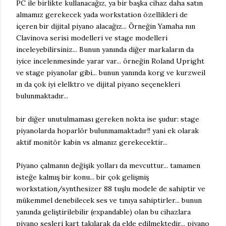
PC ile birlikte kullanacağız, ya bir başka cihaz daha satın
almamız gerekecek yada workstation özellikleri de
içeren bir dijital piyano alacağız... Örneğin Yamaha nın
Clavinova serisi modelleri ve stage modelleri
inceleyebilirsiniz... Bunun yanında diğer markaların da
iyice incelenmesinde yarar var... örneğin Roland Upright
ve stage piyanolar gibi... bunun yanında korg ve kurzweil
ın da çok iyi elelktro ve dijital piyano seçenekleri
bulunmaktadır...
bir diğer unutulmaması gereken nokta ise şudur: stage
piyanolarda hoparlör bulunmamaktadır!! yani ek olarak
aktif monitör kabin vs almanız gerekecektir...
Piyano çalmanın değişik yolları da mevcuttur... tamamen
isteğe kalmış bir konu... bir çok gelişmiş
workstation/synthesizer 88 tuşlu modele de sahiptir ve
mükemmel denebilecek ses ve tınıya sahiptirler... bunun
yanında geliştirilebilir (expandable) olan bu cihazlara
piyano sesleri kart takılarak da elde edilmektedir... piyano