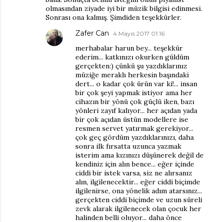
olmasından ziyade iyi bir müzik bilgisi edinmesi.
Sonrası ona kalmış. Şimdiden teşekkürler.
Zafer Can
4 Mayıs 2017 01:16
merhabalar harun bey... teşekkür
ederim... katkınızı okurken güldüm
gerçekten:) çünkü şu yazdıklarınız
müziğe meraklı herkesin başındaki
dert... o kadar çok ürün var ki!... insan
bir çok şeyi yapmak istiyor ama her
cihazın bir yönü çok güçlü iken, bazı
yönleri zayıf kalıyor... her açıdan yada
bir çok açıdan üstün modellere ise
resmen servet yatırmak gerekiyor...
çok geç gördüm yazdıklarınızı, daha
sonra ilk fırsatta uzunca yazmak
isterim ama kızınızı düşünerek değil de
kendiniz için alın bence... eğer içinde
ciddi bir istek varsa, siz ne alırsanız
alın, ilgilenecektir... eğer ciddi biçimde
ilgilenirse, ona yönelik adım atarsınız...
gerçekten ciddi biçimde ve uzun süreli
zevk alarak ilgilenecek olan çocuk her
halinden belli oluyor... daha önce