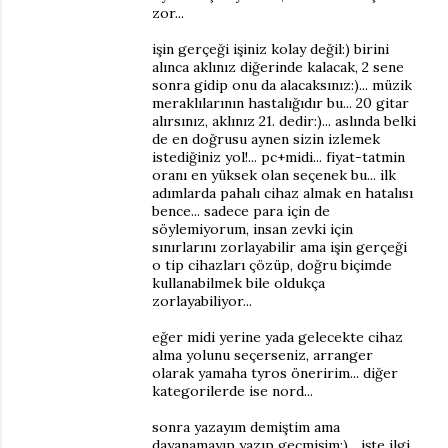
zor...
işin gerçeği işiniz kolay değil:) birini
alınca aklınız diğerinde kalacak, 2 sene
sonra gidip onu da alacaksınız:)... müzik
meraklılarının hastalığıdır bu... 20 gitar
alırsınız, aklınız 21. dedir:)... aslında belki
de en doğrusu aynen sizin izlemek
istediğiniz yol!... pc+midi... fiyat-tatmin
oranı en yüksek olan seçenek bu... ilk
adımlarda pahalı cihaz almak en hatalısı
bence... sadece para için de
söylemiyorum, insan zevki için
sınırlarını zorlayabilir ama işin gerçeği
o tip cihazları çözüp, doğru biçimde
kullanabilmek bile oldukça
zorlayabiliyor...
eğer midi yerine yada gelecekte cihaz
alma yolunu seçerseniz, arranger
olarak yamaha tyros öneririm... diğer
kategorilerde ise nord...
sonra yazayım demiştim ama
dayanamayıp yazıp geçmişim:)... işte ilgi