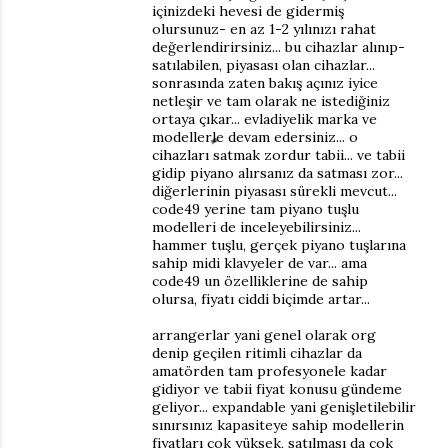
içinizdeki hevesi de gidermiş
olursunuz- en az 1-2 yılınızı rahat
değerlendirirsiniz... bu cihazlar alınıp-
satılabilen, piyasası olan cihazlar...
sonrasında zaten bakış açınız iyice
netleşir ve tam olarak ne istediğiniz
ortaya çıkar... evladiyelik marka ve
modellerle devam edersiniz... o
cihazları satmak zordur tabii... ve tabii
gidip piyano alırsanız da satması zor...
diğerlerinin piyasası sürekli mevcut...
code49 yerine tam piyano tuşlu
modelleri de inceleyebilirsiniz...
hammer tuşlu, gerçek piyano tuşlarına
sahip midi klavyeler de var... ama
code49 un özelliklerine de sahip
olursa, fiyatı ciddi biçimde artar...
arrangerlar yani genel olarak org
denip geçilen ritimli cihazlar da
amatörden tam profesyonele kadar
gidiyor ve tabii fiyat konusu gündeme
geliyor... expandable yani genişletilebilir
sınırsınız kapasiteye sahip modellerin
fiyatları çok yüksek, satılması da çok