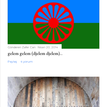
Gönderen
Zafer Can
Nisan 20, 2014
gelem gelem (djelem djelem)...
Paylaş
4 yorum