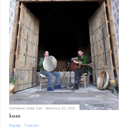
Gönderen
Zafer Can
Temmuz 20, 2021
kuan
Paylaş
7 yorum