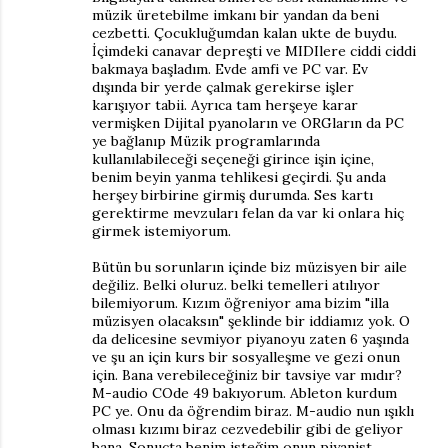
müzik üretebilme imkanı bir yandan da beni
cezbetti. Çocukluğumdan kalan ukte de buydu.
İçimdeki canavar depreşti ve MIDIlere ciddi ciddi
bakmaya başladım. Evde amfi ve PC var. Ev
dışında bir yerde çalmak gerekirse işler
karışıyor tabii. Ayrıca tam herşeye karar
vermişken Dijital pyanoların ve ORGların da PC
ye bağlanıp Müzik programlarında
kullanılabileceği seçeneği girince işin içine,
benim beyin yanma tehlikesi geçirdi. Şu anda
herşey birbirine girmiş durumda. Ses kartı
gerektirme mevzuları felan da var ki onlara hiç
girmek istemiyorum.
Bütün bu sorunların içinde biz müzisyen bir aile
değiliz. Belki oluruz. belki temelleri atılıyor
bilemiyorum. Kızım öğreniyor ama bizim "illa
müzisyen olacaksın" şeklinde bir iddiamız yok. O
da delicesine sevmiyor piyanoyu zaten 6 yaşında
ve şu an için kurs bir sosyalleşme ve gezi onun
için. Bana verebileceğiniz bir tavsiye var mıdır?
M-audio COde 49 bakıyorum. Ableton kurdum
PC ye. Onu da öğrendim biraz. M-audio nun ışıklı
olması kızımı biraz cezvedebilir gibi de geliyor
bana. Sonuçta benim isteğim onun piyanist