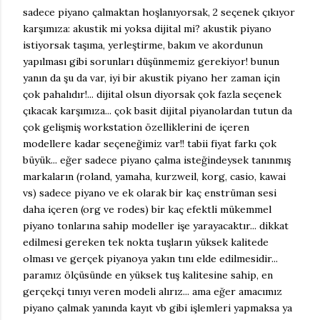
sadece piyano çalmaktan hoşlanıyorsak, 2 seçenek çıkıyor
karşımıza: akustik mi yoksa dijital mi? akustik piyano
istiyorsak taşıma, yerleştirme, bakım ve akordunun
yapılması gibi sorunları düşünmemiz gerekiyor! bunun
yanın da şu da var, iyi bir akustik piyano her zaman için
çok pahalıdır!... dijital olsun diyorsak çok fazla seçenek
çıkacak karşımıza... çok basit dijital piyanolardan tutun da
çok gelişmiş workstation özelliklerini de içeren
modellere kadar seçeneğimiz var!! tabii fiyat farkı çok
büyük... eğer sadece piyano çalma isteğindeysek tanınmış
markaların (roland, yamaha, kurzweil, korg, casio, kawai
vs) sadece piyano ve ek olarak bir kaç enstrüman sesi
daha içeren (org ve rodes) bir kaç efektli mükemmel
piyano tonlarına sahip modeller işe yarayacaktır... dikkat
edilmesi gereken tek nokta tuşların yüksek kalitede
olması ve gerçek piyanoya yakın tını elde edilmesidir...
paramız ölçüsünde en yüksek tuş kalitesine sahip, en
gerçekçi tınıyı veren modeli alırız... ama eğer amacımız
piyano çalmak yanında kayıt vb gibi işlemleri yapmaksa ya