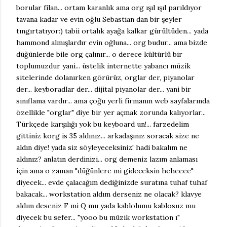
borular filan... ortam karanlık ama org ışıl ışıl parıldıyor
tavana kadar ve evin oğlu Sebastian dan bir şeyler
tıngırtatıyor:) tabii ortalık ayağa kalkar gürültüden... yada
hammond almışlardır evin oğluna... org budur... ama bizde
düğünlerde bile org çalınır... o derece kültürlü bir
toplumuzdur yani... üstelik internette yabancı müzik
sitelerinde dolanırken görürüz, orglar der, piyanolar
der... keyboradlar der... dijital piyanolar der... yani bir
sınıflama vardır... ama çoğu yerli firmanın web sayfalarında
özellikle "orglar" diye bir yer açmak zorunda kalıyorlar...
Türkçede karşılığı yok bu keyboard un!... farzedelim
gittiniz korg is 35 aldınız... arkadaşınız soracak size ne
aldın diye! yada siz söyleyeceksiniz! hadi bakalım ne
aldınız? anlatın derdinizi... org demeniz lazım anlaması
için ama o zaman "düğünlere mi gideceksin heheeee"
diyecek... evde çalacağım dediğinizde suratına tuhaf tuhaf
bakacak... workstation aldım derseniz ne olacak? klavye
aldım deseniz F mi Q mu yada kablolumu kablosuz mu
diyecek bu sefer... "yooo bu müzik workstation ı"