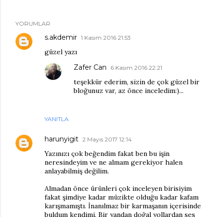
YORUMLAR
s.akdemir
1 Kasım 2016 21:53
güzel yazı
Zafer Can
6 Kasım 2016 22:21
teşekkür ederim, sizin de çok güzel bir
bloğunuz var, az önce inceledim:)...
YANITLA
harunyigit
2 Mayıs 2017 12:14
Yazınızı çok beğendim fakat ben bu işin
neresindeyim ve ne almam gerekiyor halen
anlayabilmiş değilim.
Almadan önce ürünleri çok inceleyen birisiyim
fakat şimdiye kadar müzikte olduğu kadar kafam
karışmamıştı. İnanılmaz bir karmaşanın içerisinde
buldum kendimi. Bir yandan doğal yollardan ses