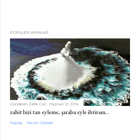
Y
POPÜLER YAYINLAR
o
r
u
m
G
ö
n
d
e
Gönderen
Zafer Can
Haziran 12, 2014
r
zahit bizi tan eyleme, şaraba eyle ihtiram...
Paylaş
Yorum Gönder