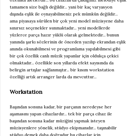
özellikli aletlerdir... bu cihazlarda çaldığınız melodiye eşlik
tamamen size bağlı değildir... yani bir kaç varyasyon
dışında eşlik ile oynayabilmeniz pek mümkün değildir...
ama piyasaya sürülen bir çok yeni model müzisyene daha
sınırsız seçenekler sunmaktadır... yeni modellerde
yüzlerce parça hazır yüklü olarak gelmektedir... bunun
yanında şarkı sözlerinin de önceden yazılıp ekrandan eşlik
anında okunabilmesi ve programlama yapılabilmesi gibi
bir çok özellik canlı müzik yapanlar için oldukça çekici
olmaktadır... özellikle son yıllarda efekt sayısında da
belirgin artışlar sağlanmıştır... bir kısım workstation
özelliği artık arranger larda da mevcuttur...
Workstation
Başından sonuna kadar, bir parçanın neredeyse her
aşamasını yapan cihazlardır... tek bir parça cihaz ile
başından sonuna kadar müziğini yapmak isteyen
müzisyenlere yönelik, stüdyo ekipmanıdır... taşınabilir
stüdyo demek daha doğrudur bu cihazlar için