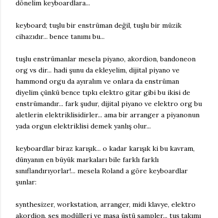
dönelim keyboardlara...
keyboard; tuşlu bir enstrüman değil, tuşlu bir müzik
cihazıdır... bence tanımı bu...
tuşlu enstrümanlar mesela piyano, akordion, bandoneon
org vs dir... hadi şunu da ekleyelim, dijital piyano ve
hammond orgu da ayıralım ve onlara da enstrüman
diyelim çünkü bence tıpkı elektro gitar gibi bu ikisi de
enstrümandır... fark şudur, dijital piyano ve elektro org bu
aletlerin elektriklisidirler... ama bir arranger a piyanonun
yada orgun elektriklisi demek yanlış olur...
keyboardlar biraz karışık... o kadar karışık ki bu kavram,
dünyanın en büyük markaları bile farklı farklı
sınıflandırıyorlar!... mesela Roland a göre keyboardlar
şunlar:
synthesizer, workstation, arranger, midi klavye, elektro
akordion, ses modülleri ve masa üstü sampler... tuş takımı