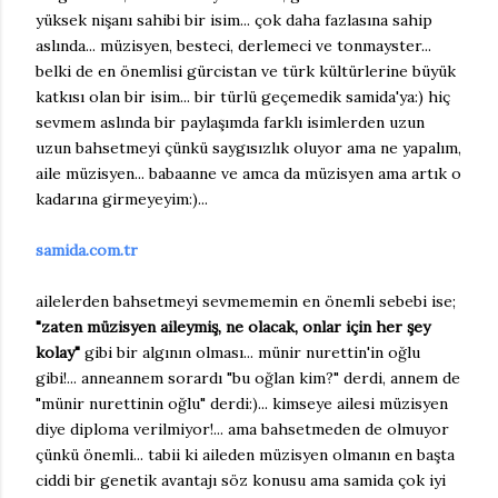
yüksek nişanı sahibi bir isim... çok daha fazlasına sahip
aslında... müzisyen, besteci, derlemeci ve tonmayster...
belki de en önemlisi gürcistan ve türk kültürlerine büyük
katkısı olan bir isim... bir türlü geçemedik samida'ya:) hiç
sevmem aslında bir paylaşımda farklı isimlerden uzun
uzun bahsetmeyi çünkü saygısızlık oluyor ama ne yapalım,
aile müzisyen... babaanne ve amca da müzisyen ama artık o
kadarına girmeyeyim:)...
samida.com.tr
ailelerden bahsetmeyi sevmememin en önemli sebebi ise;
"zaten müzisyen aileymiş, ne olacak, onlar için her şey
kolay"
gibi bir algının olması... münir nurettin'in oğlu
gibi!... anneannem sorardı "bu oğlan kim?" derdi, annem de
"münir nurettinin oğlu" derdi:)... kimseye ailesi müzisyen
diye diploma verilmiyor!... ama bahsetmeden de olmuyor
çünkü önemli... tabii ki aileden müzisyen olmanın en başta
ciddi bir genetik avantajı söz konusu ama samida çok iyi