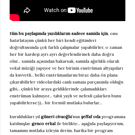
tüm bu paylaşımda yazdıklarım sadece samida için
, onu
hatırlatayım çünkü her biri kendi eğitimleri
doğrultusunda çok farklı çalışmalar yapabilirler, o zaman
her bir kardeşi ayrı ayrı değerlendirmek daha doğru
olur... samida açısından bakarsak, samida ağırlıklı olarak
vokal müziği yapıyor ve her birinin enstrüman altyapıları
da kuvvetli... belki enstrümanlarını biraz daha ön plana
çıkarabilirler videolardaki canlı samaia parçasında olduğu
gibi... çünkü bir araya geldiklerinde çalamadıkları
enstrüman kalmıyor... tabii yaylı ve nefesli çalarken bunu
yapabilirlerse:))... bir formül mutlaka bulurlar...
kuruldukları yıl
güneri civaoğlu
'nun
şeffaf oda
programına
katılmışlar
genco erkal
ile birlikte... aşağıda paylaşıyorum,
tamamını mutlaka izleyin derim, harika bir program