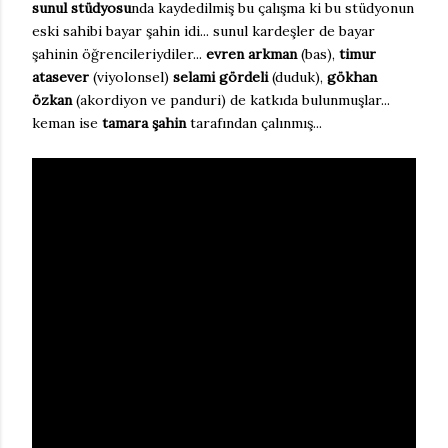
sunul stüdyosu
nda kaydedilmiş bu çalışma ki bu stüdyonun
eski sahibi bayar şahin idi... sunul kardeşler de bayar
şahinin öğrencileriydiler...
evren arkman
(bas),
timur
atasever
(viyolonsel)
selami gördeli
(duduk),
gökhan
özkan
(akordiyon ve panduri) de katkıda bulunmuşlar...
keman ise
tamara şahin
tarafından çalınmış...