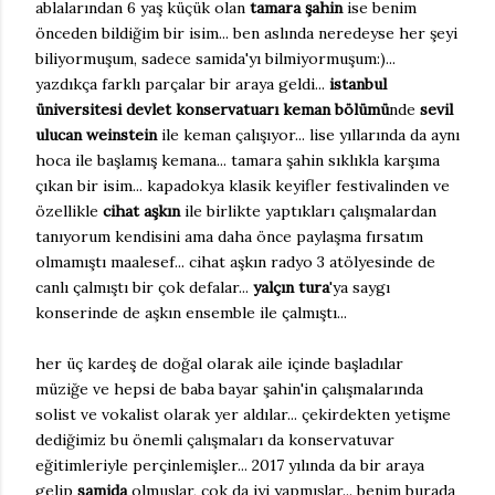
ablalarından 6 yaş küçük olan
tamara şahin
ise benim
önceden bildiğim bir isim... ben aslında neredeyse her şeyi
biliyormuşum, sadece samida'yı bilmiyormuşum:)...
yazdıkça farklı parçalar bir araya geldi...
istanbul
üniversitesi devlet konservatuarı keman bölümü
nde
sevil
ulucan weinstein
ile keman çalışıyor... lise yıllarında da aynı
hoca ile başlamış kemana... tamara şahin sıklıkla karşıma
çıkan bir isim... kapadokya klasik keyifler festivalinden ve
özellikle
cihat aşkın
ile birlikte yaptıkları çalışmalardan
tanıyorum kendisini ama daha önce paylaşma fırsatım
olmamıştı maalesef... cihat aşkın radyo 3 atölyesinde de
canlı çalmıştı bir çok defalar...
yalçın tura
'ya saygı
konserinde de aşkın ensemble ile çalmıştı...
her üç kardeş de doğal olarak aile içinde başladılar
müziğe ve hepsi de baba bayar şahin'in çalışmalarında
solist ve vokalist olarak yer aldılar... çekirdekten yetişme
dediğimiz bu önemli çalışmaları da konservatuvar
eğitimleriyle perçinlemişler... 2017 yılında da bir araya
gelip
samida
olmuşlar, çok da iyi yapmışlar... benim burada