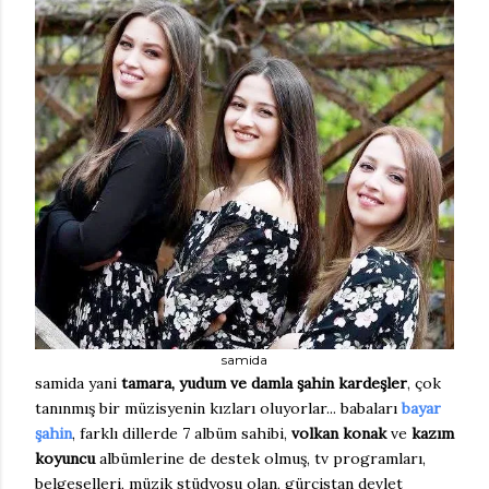
samida
samida yani
tamara, yudum ve damla şahin kardeşler
, çok
tanınmış bir müzisyenin kızları oluyorlar... babaları
bayar
şahin
, farklı dillerde 7 albüm sahibi,
volkan konak
ve
kazım
koyuncu
albümlerine de destek olmuş, tv programları,
belgeselleri, müzik stüdyosu olan, gürcistan devlet