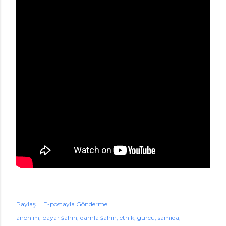
Paylaş
E-postayla Gönderme
anonim
bayar şahin
damla şahin
etnik
gürcü
samida