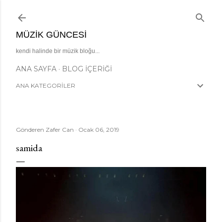
Ana içeriğe atla
MÜZIK GÜNCESI
kendi halinde bir müzik bloğu...
ANA SAYFA
BLOG İÇERIĞI
ANA KATEGORİLER
Gönderen
Zafer Can
Ocak 06, 2019
samida