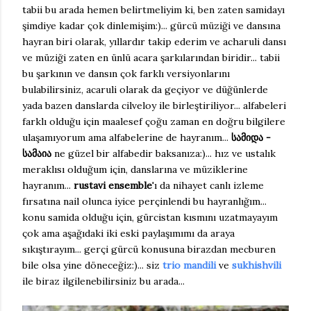
tabii bu arada hemen belirtmeliyim ki, ben zaten samidayı
şimdiye kadar çok dinlemişim:)... gürcü müziği ve dansına
hayran biri olarak, yıllardır takip ederim ve acharuli dansı
ve müziği zaten en ünlü acara şarkılarından biridir... tabii
bu şarkının ve dansın çok farklı versiyonlarını
bulabilirsiniz, acaruli olarak da geçiyor ve düğünlerde
yada bazen danslarda cilveloy ile birleştiriliyor... alfabeleri
farklı olduğu için maalesef çoğu zaman en doğru bilgilere
ulaşamıyorum ama alfabelerine de hayranım...
სამიდა -
სამაია
ne güzel bir alfabedir baksanıza:)... hız ve ustalık
meraklısı olduğum için, danslarına ve müziklerine
hayranım...
rustavi ensemble
'ı da nihayet canlı izleme
fırsatına nail olunca iyice perçinlendi bu hayranlığım...
konu samida olduğu için, gürcistan kısmını uzatmayayım
çok ama aşağıdaki iki eski paylaşımımı da araya
sıkıştırayım... gerçi gürcü konusuna birazdan mecburen
bile olsa yine döneceğiz:)... siz
trio mandili
ve
sukhishvili
ile biraz ilgilenebilirsiniz bu arada...