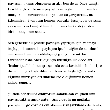
paylaşırım, tanış olursunuz artık... ben de az önce tanıştım
kendileriyle ve hemen paylaşmaya başladım... bir yandan
dinliyorum müziklerini, bir yandan da yazıyorum... ilk
izlenimlerimi yazayım hemen: parçalar kısa:)... bir de şunu
yazayım, yeni tanış oldum dedim ama bu kardeşlerden
birini tanıyorum sanki...
ben genelde bu şekilde paylaşım yaptığım için, yazmaya
başlayıp da sonradan paylaşımı iptal ettiğim de az olmadı
ama samida şu anda oldukça iyi gidiyor... youtube
tarafından bana önerildiği için izlediğim ilk videoları
"budur işte!" dedirtmişti, şu anda evet kesinlikle budur işte
diyorum... çok başarılılar... dinlemeye başladığınız anda
eğitimli müzisyenleri dinlemekte olduğunuzu hemen
anlıyorsunuz...
şu anda acharuli'yi dinliyorum samida'dan ve şimdi onu
paylaşacaktım ancak zaten tüm videolarını mutlaka
paylaşırım,
gökhan özkan
albümü
sisli şarkılar
da da damla,