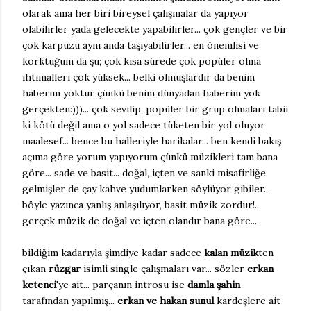
olarak ama her biri bireysel çalışmalar da yapıyor
olabilirler yada gelecekte yapabilirler... çok gençler ve bir
çok karpuzu aynı anda taşıyabilirler... en önemlisi ve
korktuğum da şu; çok kısa sürede çok popüler olma
ihtimalleri çok yüksek... belki olmuşlardır da benim
haberim yoktur çünkü benim dünyadan haberim yok
gerçekten:)))... çok sevilip, popüler bir grup olmaları tabii
ki kötü değil ama o yol sadece tüketen bir yol oluyor
maalesef... bence bu halleriyle harikalar... ben kendi bakış
açıma göre yorum yapıyorum çünkü müzikleri tam bana
göre... sade ve basit... doğal, içten ve sanki misafirliğe
gelmişler de çay kahve yudumlarken söylüyor gibiler...
böyle yazınca yanlış anlaşılıyor, basit müzik zordur!...
gerçek müzik de doğal ve içten olandır bana göre...
bildiğim kadarıyla şimdiye kadar sadece
kalan müzik
ten
çıkan
rüzgar
isimli single çalışmaları var... sözler
erkan
ketenci
'ye ait... parçanın introsu ise
damla şahin
tarafından yapılmış...
erkan ve hakan sunul
kardeşlere ait