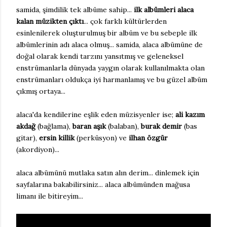
samida, şimdilik tek albüme sahip...
ilk albümleri alaca
kalan müzikten çıktı
... çok farklı kültürlerden
esinlenilerek oluşturulmuş bir albüm ve bu sebeple ilk
albümlerinin adı alaca olmuş... samida, alaca albümüne de
doğal olarak kendi tarzını yansıtmış ve geleneksel
enstrümanlarla dünyada yaygın olarak kullanılmakta olan
enstrümanları oldukça iyi harmanlamış ve bu güzel albüm
çıkmış ortaya...
alaca'da kendilerine eşlik eden müzisyenler ise;
ali kazım
akdağ
(bağlama),
baran aşık
(balaban),
burak demir
(bas
gitar),
ersin killik
(perküsyon) ve
ilhan özgür
(akordiyon)...
alaca albümünü mutlaka satın alın derim... dinlemek için
sayfalarına bakabilirsiniz... alaca albümünden mağusa
limanı ile bitireyim...