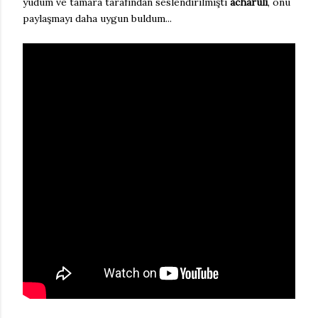
yudum ve tamara tarafından seslendirilmişti
acharuli
, onu
paylaşmayı daha uygun buldum...