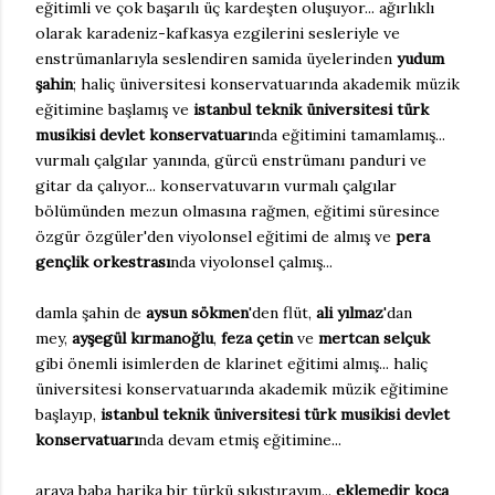
eğitimli ve çok başarılı üç kardeşten oluşuyor... ağırlıklı
olarak karadeniz-kafkasya ezgilerini sesleriyle ve
enstrümanlarıyla seslendiren samida üyelerinden
yudum
şahin
; haliç üniversitesi konservatuarında akademik müzik
eğitimine başlamış ve
istanbul teknik üniversitesi türk
musikisi devlet konservatuarı
nda eğitimini tamamlamış...
vurmalı çalgılar yanında, gürcü enstrümanı panduri ve
gitar da çalıyor... konservatuvarın vurmalı çalgılar
bölümünden mezun olmasına rağmen, eğitimi süresince
özgür özgüler'den viyolonsel eğitimi de almış ve
pera
gençlik orkestrası
nda viyolonsel çalmış...
damla şahin de
aysun sökmen
'den flüt,
ali yılmaz
'dan
mey,
ayşegül kırmanoğlu
,
feza çetin
ve
mertcan selçuk
gibi önemli isimlerden de klarinet eğitimi almış... haliç
üniversitesi konservatuarında akademik müzik eğitimine
başlayıp,
istanbul teknik üniversitesi türk musikisi devlet
konservatuarı
nda devam etmiş eğitimine...
araya baba harika bir türkü sıkıştırayım...
eklemedir koca