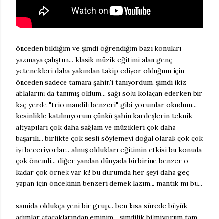
önceden bildiğim ve şimdi öğrendiğim bazı konuları
yazmaya çalıştım... klasik müzik eğitimi alan genç
yetenekleri daha yakından takip ediyor olduğum için
önceden sadece tamara şahin'i tanıyordum, şimdi ikiz
ablalarını da tanımış oldum... sağı solu kolaçan ederken bir
kaç yerde "trio mandili benzeri" gibi yorumlar okudum...
kesinlikle katılmıyorum çünkü şahin kardeşlerin teknik
altyapıları çok daha sağlam ve müzikleri çok daha
başarılı... birlikte çok sesli söylemeyi doğal olarak çok çok
iyi beceriyorlar... almış oldukları eğitimin etkisi bu konuda
çok önemli... diğer yandan dünyada birbirine benzer o
kadar çok örnek var ki! bu durumda her şeyi daha geç
yapan için öncekinin benzeri demek lazım... mantık mı bu...
samida oldukça yeni bir grup... ben kısa sürede büyük
adımlar atacaklarından eminim... şimdilik bilmiyorum tam