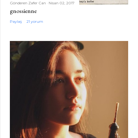
Gönderen
Zafer Can
Nisan 02, 2017
gnossienne
Paylaş
21 yorum