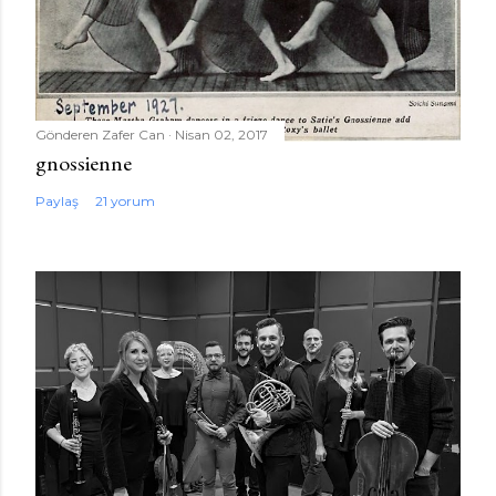
Gönderen
Zafer Can
Nisan 02, 2017
gnossienne
Paylaş
21 yorum