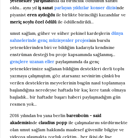
yetenekler yarışması
nda da birincilik ödülünün sahibi
oldu... aynı yıl
iş sanat
parlayan yıldızlar konser dizisi
nde
piyanist
eren aydoğdu
ile birlikte birinciliği kazandılar ve
meriç soylu özel ödülü
ile ödüllendirildi...
umut sağlam, güher ve süher pekinel kardeşlerin
dünya
sahnelerinde genç müzisyenler projesi
nin burslu
yeteneklerinden biri ve bildiğim kadarıyla kendisine
enstrüman desteği bu proje kapsamında sağlanmış...
gençlere uzanan eller
paylaşımımda da genç
yeteneklerimize sağlanan bildiğim destekleri derli toplu
yazmaya çalışmıştım, göz atarsanız sevinirim çünkü bu
verilen desteklerin meyvelerinin bugün nasıl toplanmaya
başlandığına neredeyse haftada bir kaç kere tanık olmaya
başladık... bir haftadır başarı haberi paylaşmadığım gün
resmen yok...
2016 yılından bu yana berlin
barenboim - said
akademisi
nde
claudius popp
ile çalışmalarını sürdürmekte
olan umut sağlam hakkında maalesef güvenilir bilgiye ve
videoya ulaşmakta zorluk çektim... her ikisi de lise