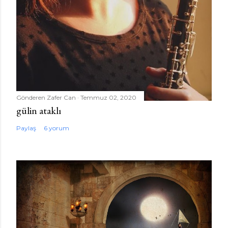
Gönderen
Zafer Can
Temmuz 02, 2020
gülin ataklı
Paylaş
6 yorum