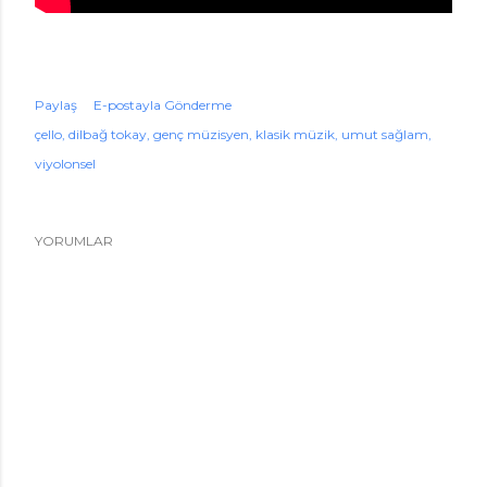
Paylaş
E-postayla Gönderme
çello
dilbağ tokay
genç müzisyen
klasik müzik
umut sağlam
viyolonsel
YORUMLAR