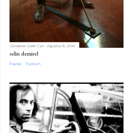
Gönderen
Zafer Can
Ağustos 19, 2016
selin demirel
Paylaş
11 yorum