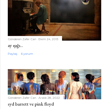
Gönderen
Zafer Can
Ekim 24, 2013
ay ışığı...
Paylaş
6 yorum
Gönderen
Zafer Can
Aralık 28, 2022
syd barrett ve pink floyd