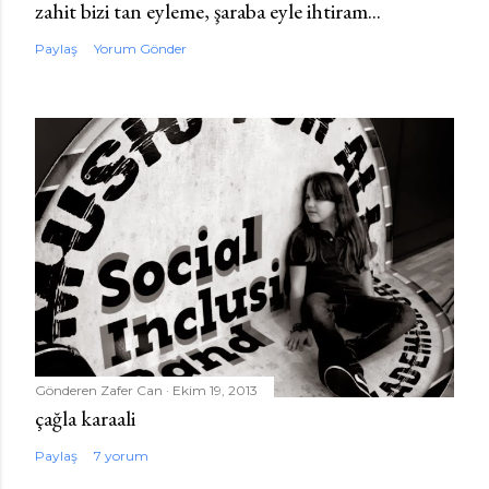
zahit bizi tan eyleme, şaraba eyle ihtiram...
Paylaş
Yorum Gönder
Gönderen
Zafer Can
Ekim 19, 2013
çağla karaali
Paylaş
7 yorum