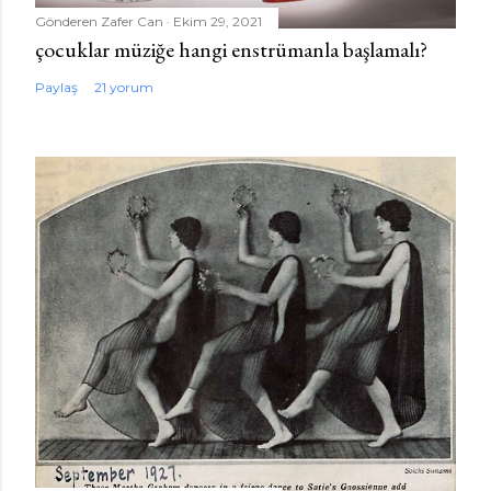
Gönderen
Zafer Can
Ekim 29, 2021
çocuklar müziğe hangi enstrümanla başlamalı?
Paylaş
21 yorum