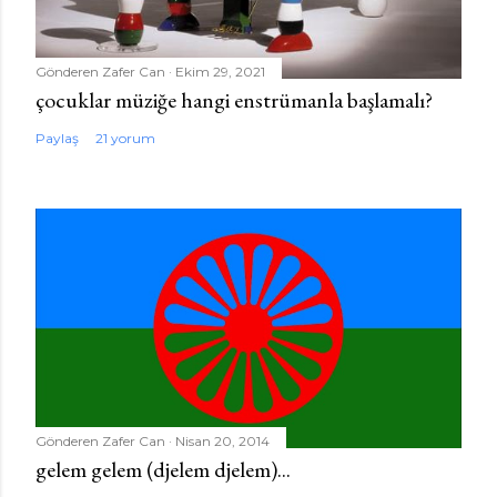
Gönderen
Zafer Can
Ekim 29, 2021
çocuklar müziğe hangi enstrümanla başlamalı?
Paylaş
21 yorum
Gönderen
Zafer Can
Nisan 20, 2014
gelem gelem (djelem djelem)...