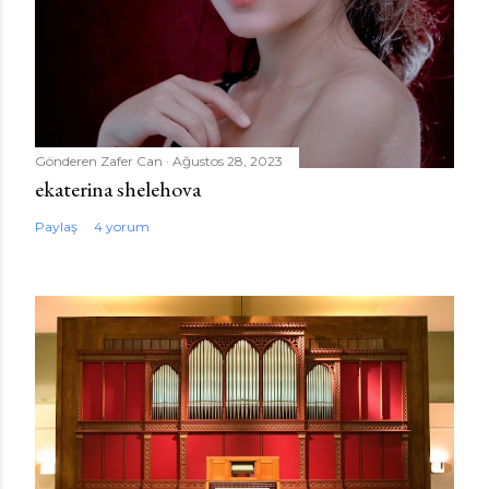
Gönderen
Zafer Can
Ağustos 28, 2023
ekaterina shelehova
Paylaş
4 yorum