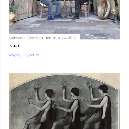
Gönderen
Zafer Can
Temmuz 20, 2021
kuan
Paylaş
7 yorum