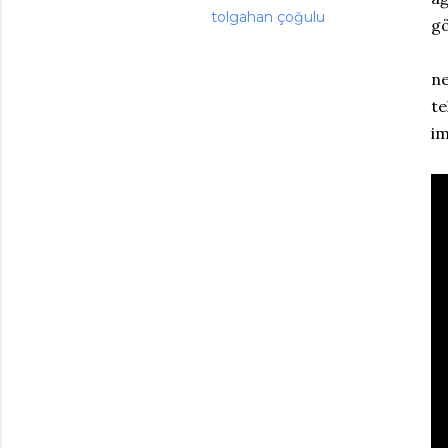
tolgahan çoğulu
gö
ne
te
im