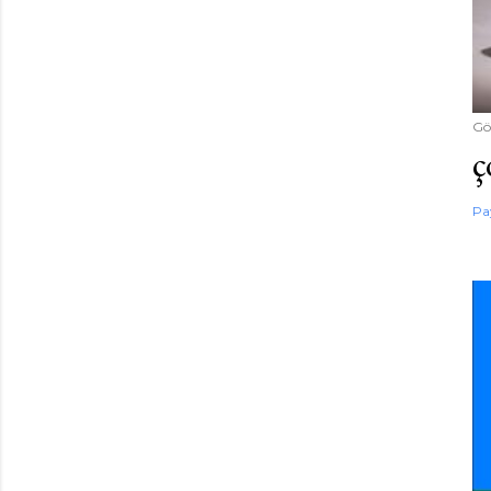
Gö
ç
Pa