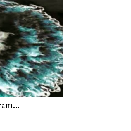
ram...