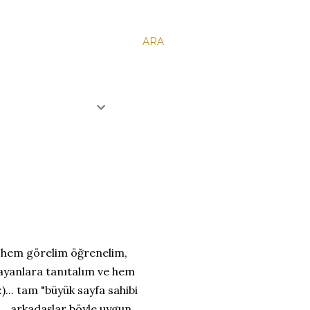
ARA
, hem görelim öğrenelim,
mayanlara tanıtalım ve hem
:)... tam "büyük sayfa sahibi
)... arkadaşlar böyle uygun