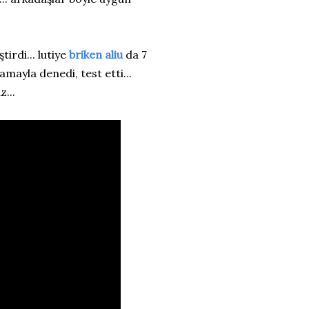
ştirdi... lutiye
briken aliu
da 7
mayla denedi, test etti...
...