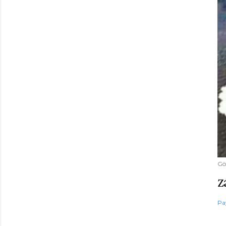
Gö
z
Pa