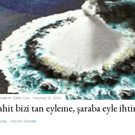
nderen
Zafer Can
Haziran 12, 2014
ahit bizi tan eyleme, şaraba eyle ihti
ylaş
Yorum Gönder