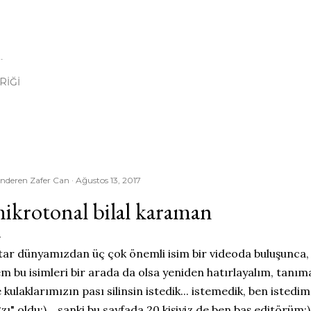
Ana içeriğe atla
I
.
RIĞI
nderen
Zafer Can
Ağustos 13, 2017
ikrotonal bilal karaman
tar dünyamızdan üç çok önemli isim bir videoda buluşunca
m bu isimleri bir arada da olsa yeniden hatırlayalım, tanı
 kulaklarımızın pası silinsin istedik... istemedik, ben istedim
zı" oldu:)... sanki bu sayfada 20 kişiyiz de ben baş editörüm: