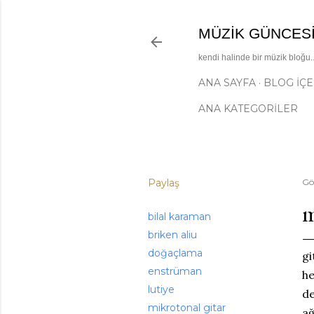
MÜZIK GÜNCES
kendi halinde bir müzik bloğu..
ANA SAYFA
BLOG İÇE
ANA KATEGORİLER
Paylaş
Gö
m
bilal karaman
briken aliu
doğaçlama
gi
enstrüman
he
lutiye
de
mikrotonal gitar
ağ