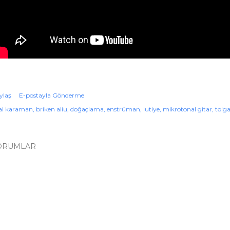
ylaş
E-postayla Gönderme
lal karaman
briken aliu
doğaçlama
enstrüman
lutiye
mikrotonal gitar
tolg
ORUMLAR