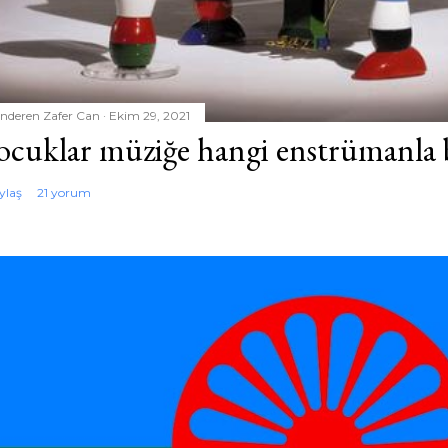
nderen
Zafer Can
Ekim 29, 2021
ocuklar müziğe hangi enstrümanla 
ylaş
21 yorum