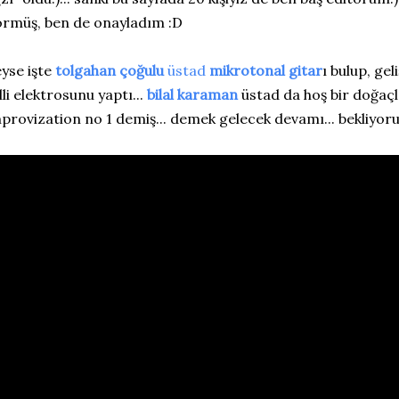
rmüş, ben de onayladım :D
yse işte
tolgahan çoğulu
üstad
mikrotonal gitar
ı bulup, geli
lli elektrosunu yaptı...
bilal karaman
üstad da hoş bir doğaçla
provization no 1 demiş... demek gelecek devamı... bekliyoruz