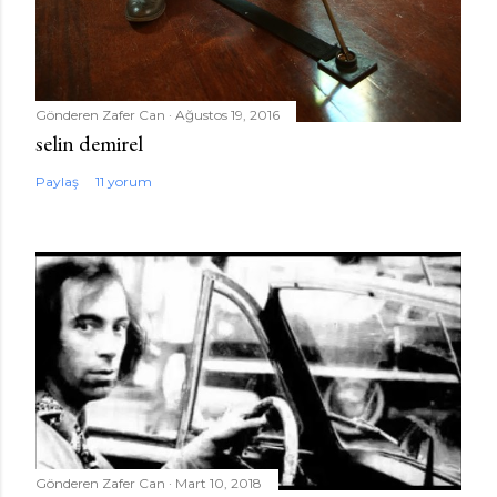
Gönderen
Zafer Can
Ağustos 19, 2016
selin demirel
Paylaş
11 yorum
Gönderen
Zafer Can
Mart 10, 2018