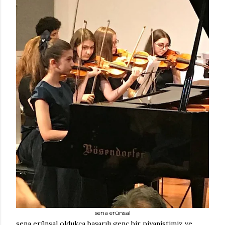
sena erünsal
sena erünsal oldukça başarılı genç bir piyanistimiz ve