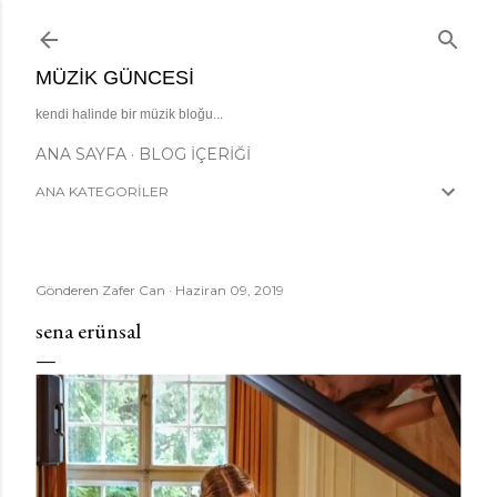
Ana içeriğe atla
MÜZIK GÜNCESI
kendi halinde bir müzik bloğu...
ANA SAYFA
BLOG İÇERIĞI
ANA KATEGORİLER
Gönderen
Zafer Can
Haziran 09, 2019
sena erünsal