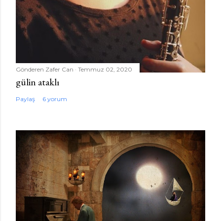
Gönderen
Zafer Can
Temmuz 02, 2020
gülin ataklı
Paylaş
6 yorum