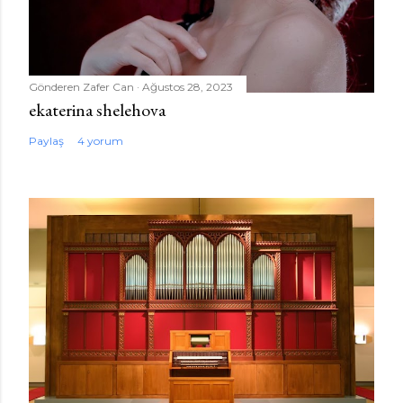
Gönderen
Zafer Can
Ağustos 28, 2023
ekaterina shelehova
Paylaş
4 yorum