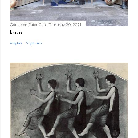
Gönderen
Zafer Can
Temmuz 20, 2021
kuan
Paylaş
7 yorum