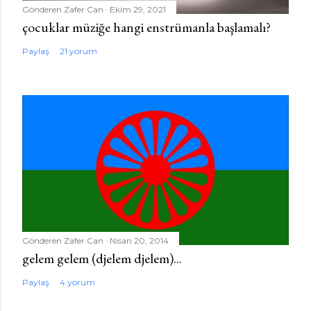
Gönderen
Zafer Can
Ekim 29, 2021
çocuklar müziğe hangi enstrümanla başlamalı?
Paylaş
21 yorum
Gönderen
Zafer Can
Nisan 20, 2014
gelem gelem (djelem djelem)...
Paylaş
4 yorum