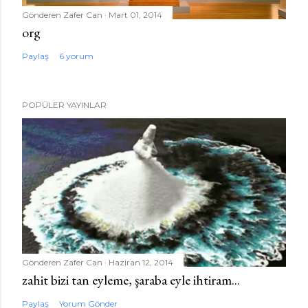
Gönderen
Zafer Can
Mart 01, 2014
org
Paylaş
6 yorum
POPÜLER YAYINLAR
Gönderen
Zafer Can
Haziran 12, 2014
zahit bizi tan eyleme, şaraba eyle ihtiram...
Paylaş
Yorum Gönder