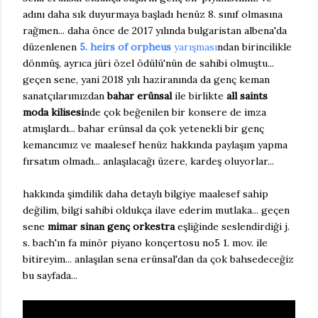
adını daha sık duyurmaya başladı henüz 8. sınıf olmasına
rağmen... daha önce de 2017 yılında bulgaristan albena'da
düzenlenen
5. heirs of orpheus
yarışması
ndan birincilikle
dönmüş, ayrıca jüri özel ödülü'nün de sahibi olmuştu...
geçen sene, yani 2018 yılı haziranında da genç keman
sanatçılarımızdan
bahar erünsal
ile birlikte
all saints
moda kilisesi
nde çok beğenilen bir konsere de imza
atmışlardı... bahar erünsal da çok yetenekli bir genç
kemancımız ve maalesef henüz hakkında paylaşım yapma
fırsatım olmadı... anlaşılacağı üzere, kardeş oluyorlar...
hakkında şimdilik daha detaylı bilgiye maalesef sahip
değilim, bilgi sahibi oldukça ilave ederim mutlaka... geçen
sene
mimar sinan genç orkestra
eşliğinde seslendirdiği j.
s. bach'ın fa minör piyano konçertosu no5 1. mov. ile
bitireyim... anlaşılan sena erünsal'dan da çok bahsedeceğiz
bu sayfada...