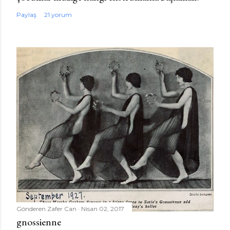
Paylaş
21 yorum
Gönderen
Zafer Can
Nisan 02, 2017
gnossienne