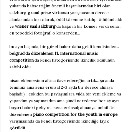
yukarıda bahsettiğim önemli başarılarından biri olan
salzburg
grand prize virtuoso
yarışmasının derece
alanlarından biri olarak, ödül törenine katılıp, ödülünü aldı
ve
wiener saal salzburg
'da
başarılı bir konser verdi sena...
en tepedeki fotoğraf, o konserden...
bu ayın başında, bir güzel haber daha geldi kendisinden...
belgrad'da düzenlenen 11. international music
competition
'da kendi kategorisinde ikincilik ödülünün
sahibi oldu...
nisan eklemesinin altına ilave edeceğim artık... şu anda
temmuz ama sena erünsal 2-3 ayda bir derece almaya
başladı:)... eskiden bu paylaşımlara yılda bir yeni ekleme ya
yapardım ya yapmazdım ama şimdi neredeyse her ay ayrı
başarı haberi geliyor... sena erünsal; almanya, münih'te
düzenlenen
piano competition for the youth in europe
yarışmasında da kendi kategorisinde ikinciliğe layık
görüldü...