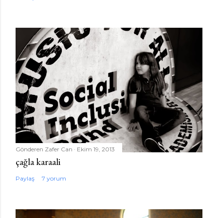
Gönderen
Zafer Can
Ekim 19, 2013
çağla karaali
Paylaş
7 yorum