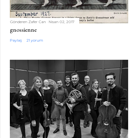
Gönderen
Zafer Can
Nisan 02, 2017
gnossienne
Paylaş
21 yorum