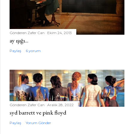
Gönderen
Zafer Can
Ekim 24, 2013
ay ışığı...
Paylaş
6 yorum
Gönderen
Zafer Can
Aralık 28, 2022
syd barrett ve pink floyd
Paylaş
Yorum Gönder