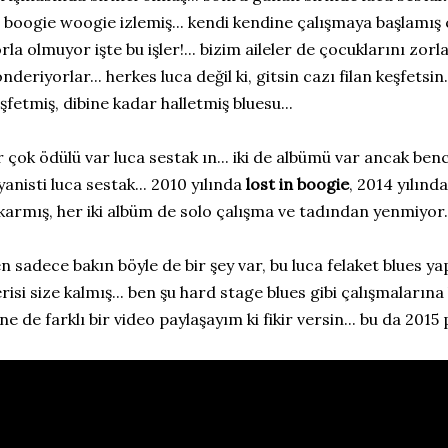
 boogie woogie izlemiş... kendi kendine çalışmaya başlamış ç
rla olmuyor işte bu işler!... bizim aileler de çocuklarını zo
nderiyorlar... herkes luca değil ki, gitsin cazı filan keşfetsin.
şfetmiş, dibine kadar halletmiş bluesu...
r çok ödülü var luca sestak ın... iki de albümü var ancak b
yanisti luca sestak... 2010 yılında
lost in boogie
, 2014 yılınd
karmış, her iki albüm de solo çalışma ve tadından yenmiyor.
n sadece bakın böyle de bir şey var, bu luca felaket blues ya
risi size kalmış... ben şu hard stage blues gibi çalışmaları
ne de farklı bir video paylaşayım ki fikir versin... bu da 2015 