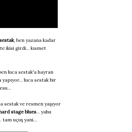
 sestak
, ben yazana kadar
 ikisi girdi... kısmet
 ben luca sestak'a hayran
 yapıyor... luca sestak bir
su...
ca sestak ve resmen yaşıyor
hard stage blues
... yahu
. tam uçuş yani...