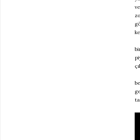
ve
zo
gö
ke
bi
pi
çı
be
ge
ta