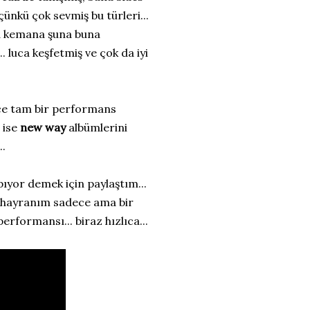
ünkü çok sevmiş bu türleri...
rla kemana şuna buna
.. luca keşfetmiş ve çok da iyi
ence tam bir performans
a ise
new way
albümlerini
..
pıyor demek için paylaştım...
na hayranım sadece ama bir
performansı... biraz hızlıca...