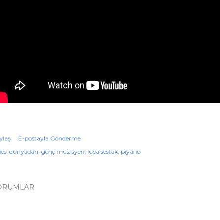
ylaş
E-postayla Gönderme
ues
dünyadan
genç müzisyen
luca sestak
piyano
ORUMLAR