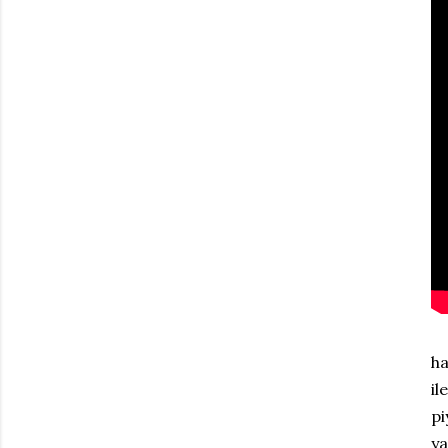
ha
il
pi
ya