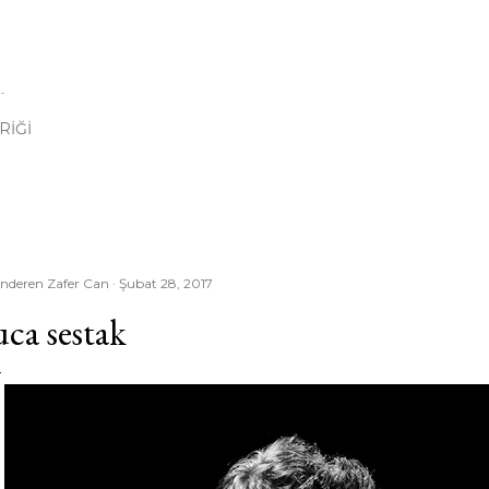
Ana içeriğe atla
I
.
RIĞI
nderen
Zafer Can
Şubat 28, 2017
uca sestak