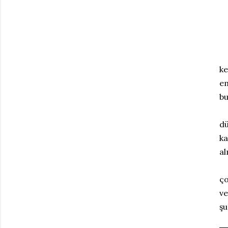
ke
em
bu
dü
ka
al
ço
ve
şu