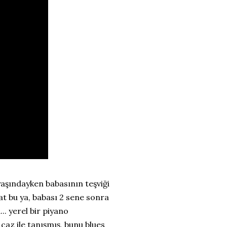
yaşındayken babasının teşviği
at bu ya, babası 2 sene sonra
.. yerel bir piyano
caz ile tanışmış, bunu blues