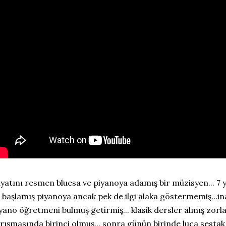
yatını resmen bluesa ve piyanoya adamış bir müzisyen... 7 
e başlamış piyanoya ancak pek de ilgi alaka göstermemiş...in
yano öğretmeni bulmuş getirmiş... klasik dersler almış zorla.
rışmasında birinci olmuş... sonra günün birinde luca sestak 