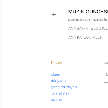
MÜZIK GÜNCES
kendi halinde bir müzik bloğu..
ANA SAYFA
BLOG İÇE
ANA KATEGORİLER
Paylaş
Gö
l
blues
dünyadan
genç müzisyen
luca sestak
piyano