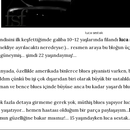
luca sestak
ndisini ilk keşfettiğimde galiba 10-12 yaşlarında filandı
luca
ekliye ayrılacaktı neredeyse:)... resmen araya bu bloğun üçte
güneymiş... şimdi 22 yaşındaymış!...
nyada, özellikle amerikada binlerce blues piyanisti varken,
ldım çünkü bu işi çok dışarıdan biri olarak büyük bir ustalıkla
man ve bence blues içinde büyüse anca bu kadar yaşardı blue
k fazla detaya girmeme gerek yok, müthiş blues yapıyor lu
 yaşatıyor... hemen hastası olduğum bir parça paylaşayım...
nun güzelliğine bakar mısınız!... 15 yaşındayken luca sestak..