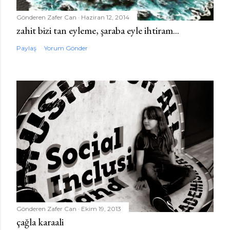
Gönderen
Zafer Can
Haziran 12, 2014
zahit bizi tan eyleme, şaraba eyle ihtiram...
Paylaş
Yorum Gönder
Gönderen
Zafer Can
Ekim 19, 2013
çağla karaali