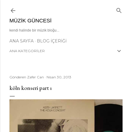
Ana içeriğe atla
MÜZIK GÜNCESI
kendi halinde bir müzik bloğu...
ANA SAYFA
BLOG İÇERIĞI
ANA KATEGORİLER
Gönderen
Zafer Can
Nisan 30, 2013
köln konseri part i