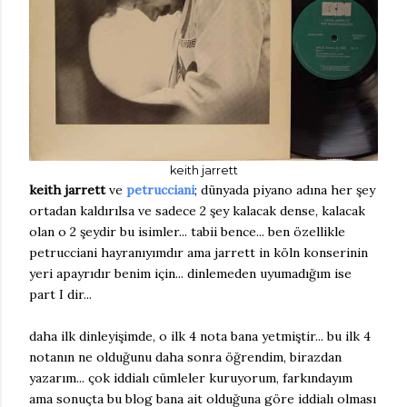
keith jarrett
keith jarrett
ve
petrucciani
; dünyada piyano adına her şey
ortadan kaldırılsa ve sadece 2 şey kalacak dense, kalacak
olan o 2 şeydir bu isimler... tabii bence... ben özellikle
petrucciani hayranıyımdır ama jarrett in köln konserinin
yeri apayrıdır benim için... dinlemeden uyumadığım ise
part I dir...
daha ilk dinleyişimde, o ilk 4 nota bana yetmiştir... bu ilk 4
notanın ne olduğunu daha sonra öğrendim, birazdan
yazarım... çok iddialı cümleler kuruyorum, farkındayım
ama sonuçta bu blog bana ait olduğuna göre iddialı olması