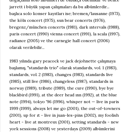
doğaçlama solo albümleri de oldukça önemlidir ve bence
jarrett i büyük yapan çalışmaları da bu albümlerdir...
başlıca solo konser kayıtları ise; bremen/lausanne (1973),
the köln concert (1975), sun bear concerts (1976),
bregenz/münchen concerts (1981), dark ıntervals (1988),
paris concert (1990) vienna concert (1991), la scala (1997),
radiance (2005) ve the carnegie hall concert (2006)
olarak verilebilir...
1983 yılında gary peacock ve jack dejohnette çalışmaya
başlamış, "standards trio" olarak standards, vol. 1 (1983),
standards, vol. 2 (1983), changes (1983), standards live
(1985), still live (1986), changeless (1987), standards in
norway (1989), tribute (1989), the cure (1990), bye bye
blackbird (1991), at the deer head ınn (1992), at the blue
note (1994), tokyo '96 (1996), whisper not — live in paris
1999 (1999), always let me go (2001), the out-of-towners
(2001), up for ıt - live in juan-les-pins (2002), my foolish
heart - live at montreux (2001), setting standards - new
york sessions (2008) ve yesterdays (2009) albümlerini