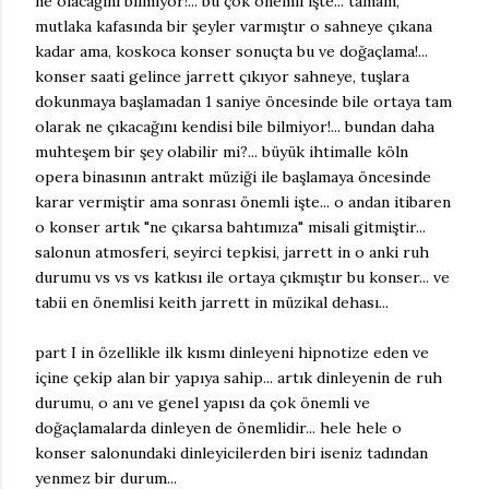
ne olacağını bilmiyor!... bu çok önemli işte... tamam,
mutlaka kafasında bir şeyler varmıştır o sahneye çıkana
kadar ama, koskoca konser sonuçta bu ve doğaçlama!...
konser saati gelince jarrett çıkıyor sahneye, tuşlara
dokunmaya başlamadan 1 saniye öncesinde bile ortaya tam
olarak ne çıkacağını kendisi bile bilmiyor!... bundan daha
muhteşem bir şey olabilir mi?... büyük ihtimalle köln
opera binasının antrakt müziği ile başlamaya öncesinde
karar vermiştir ama sonrası önemli işte... o andan itibaren
o konser artık "ne çıkarsa bahtımıza" misali gitmiştir...
salonun atmosferi, seyirci tepkisi, jarrett in o anki ruh
durumu vs vs vs katkısı ile ortaya çıkmıştır bu konser... ve
tabii en önemlisi keith jarrett in müzikal dehası...
part I in özellikle ilk kısmı dinleyeni hipnotize eden ve
içine çekip alan bir yapıya sahip... artık dinleyenin de ruh
durumu, o anı ve genel yapısı da çok önemli ve
doğaçlamalarda dinleyen de önemlidir... hele hele o
konser salonundaki dinleyicilerden biri iseniz tadından
yenmez bir durum...