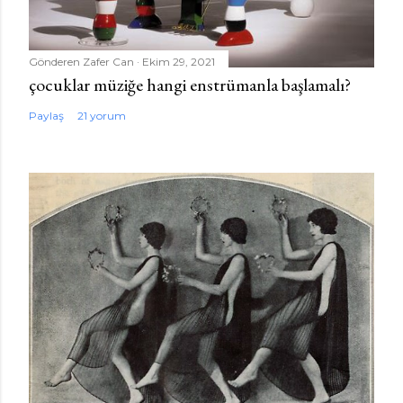
Gönderen
Zafer Can
Ekim 29, 2021
çocuklar müziğe hangi enstrümanla başlamalı?
Paylaş
21 yorum