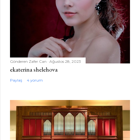
Gönderen
Zafer Can
Ağustos 28, 2023
ekaterina shelehova
Paylaş
4 yorum