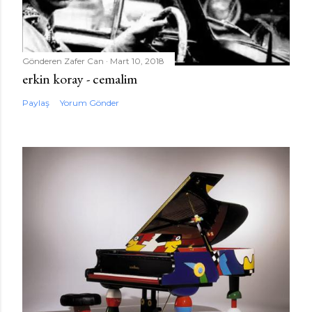
Gönderen
Zafer Can
Mart 10, 2018
erkin koray - cemalim
Paylaş
Yorum Gönder