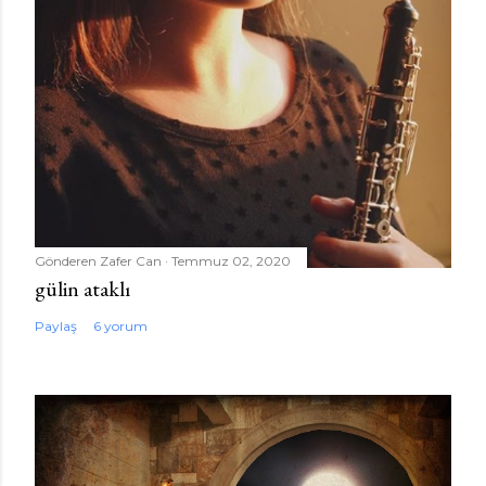
Gönderen
Zafer Can
Temmuz 02, 2020
gülin ataklı
Paylaş
6 yorum