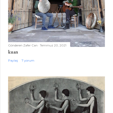
Gönderen
Zafer Can
Temmuz 20, 2021
kuan
Paylaş
7 yorum