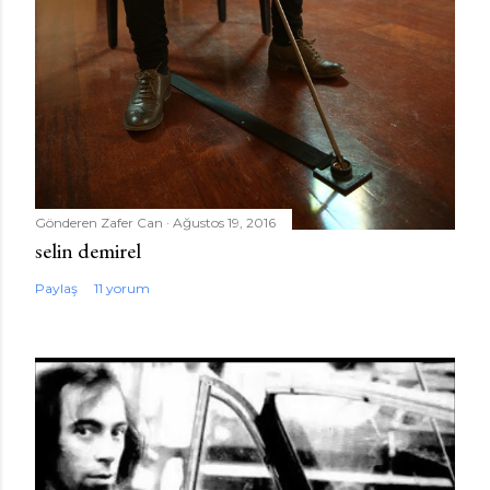
Gönderen
Zafer Can
Ağustos 19, 2016
selin demirel
Paylaş
11 yorum