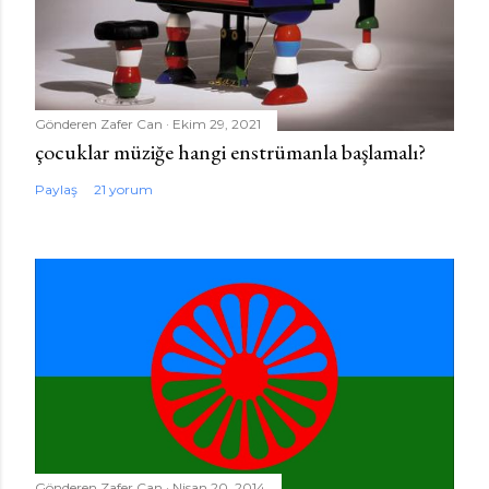
Gönderen
Zafer Can
Ekim 29, 2021
çocuklar müziğe hangi enstrümanla başlamalı?
Paylaş
21 yorum
Gönderen
Zafer Can
Nisan 20, 2014