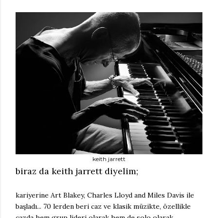
keith jarrett
biraz da keith jarrett diyelim;
kariyerine Art Blakey, Charles Lloyd and Miles Davis ile
başladı... 70 lerden beri caz ve klasik müzikte, özellikle
cazda hem grup lideri olarak hem de solo olarak