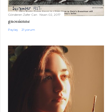
Gönderen
Zafer Can
Nisan 02, 2017
gnossienne
Paylaş
21 yorum