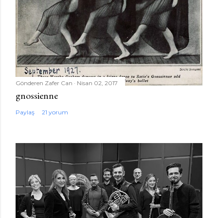
Gönderen
Zafer Can
Nisan 02, 2017
gnossienne
Paylaş
21 yorum