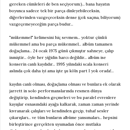
gereken cümleleri de ben seçiyorum:)... bana hayatın
boyunca sadece tek bir parça dinleyebileceksin,
diğerlerinden vazgeçeceksin dense (çok saçma, biliyorum)
vazgeçemeyeceğim parça budur...
"mükemmel" kelimesini hiç sevmem... yoktur çünkü
mükemmel ama bu parça mükemmel... albüm tamamen
doğaçlama... 24 ocak 1975 günü çıkmıştır sahneye, çalıp
inmiştir... öyle her yiğidin harcı değildir... albüm ise
konserin canlı kaydıdır... 1995 yılındaki scala konseri
aslında çok daha iyi ama işte şu köln part I yok orada!...
kaydın canlı olması, doğaçlama olması ve bunlara ek olarak
jarrett in solo performanslarında resmen dünya
değiştirip, kendinden geçmeleri ve bu paralel evrenlere
kayışlar esnasındaki ayağa kalkarak, zaman zaman yerinde
kıvranarak çalışları ve kendinden geçip, tuhaf sesler
çıkarışları... ve tüm bunların albüme yansımaları... hepsini
birleştirince gerçekten uyumadan önce mutlaka