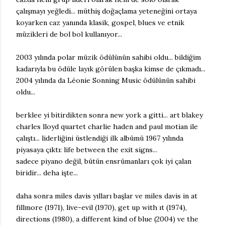
çalışmayı yeğledi... müthiş doğaçlama yeteneğini ortaya
koyarken caz yanında klasik, gospel, blues ve etnik
müzikleri de bol bol kullanıyor...
2003 yılında polar müzik ödülünün sahibi oldu... bildiğim
kadarıyla bu ödüle layık görülen başka kimse de çıkmadı...
2004 yılında da Léonie Sonning Music ödülünün sahibi
oldu...
berklee yi bitirdikten sonra new york a gitti... art blakey
charles lloyd quartet charlie haden and paul motian ile
çalıştı... liderliğini üstlendiği ilk albümü 1967 yılında
piyasaya çıktı: life between the exit signs...
sadece piyano değil, bütün ensrümanları çok iyi çalan
biridir... deha işte...
daha sonra miles davis yılları başlar ve miles davis in at
fillmore (1971), live-evil (1970), get up with ıt (1974),
directions (1980), a different kind of blue (2004) ve the