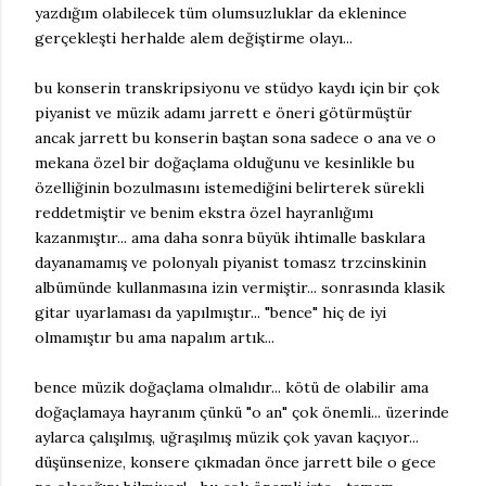
yazdığım olabilecek tüm olumsuzluklar da eklenince
gerçekleşti herhalde alem değiştirme olayı...
bu konserin transkripsiyonu ve stüdyo kaydı için bir çok
piyanist ve müzik adamı jarrett e öneri götürmüştür
ancak jarrett bu konserin baştan sona sadece o ana ve o
mekana özel bir doğaçlama olduğunu ve kesinlikle bu
özelliğinin bozulmasını istemediğini belirterek sürekli
reddetmiştir ve benim ekstra özel hayranlığımı
kazanmıştır... ama daha sonra büyük ihtimalle baskılara
dayanamamış ve polonyalı piyanist tomasz trzcinskinin
albümünde kullanmasına izin vermiştir... sonrasında klasik
gitar uyarlaması da yapılmıştır... "bence" hiç de iyi
olmamıştır bu ama napalım artık...
bence müzik doğaçlama olmalıdır... kötü de olabilir ama
doğaçlamaya hayranım çünkü "o an" çok önemli... üzerinde
aylarca çalışılmış, uğraşılmış müzik çok yavan kaçıyor...
düşünsenize, konsere çıkmadan önce jarrett bile o gece