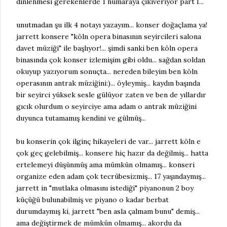
dinlenmesi gerekenlerde 1 numaraya çıkıveriyor part I...
unutmadan şu ilk 4 notayı yazayım... konser doğaçlama ya!
jarrett konsere "köln opera binasının seyircileri salona
davet müziği" ile başlıyor!... şimdi sanki ben köln opera
binasında çok konser izlemişim gibi oldu... sağdan soldan
okuyup yazıyorum sonuçta... nereden bileyim ben köln
operasının antrak müziğini:)... öyleymiş... kaydın başında
bir seyirci yüksek sesle gülüyor zaten ve ben de yıllardır
gıcık olurdum o seyirciye ama adam o antrak müziğini
duyunca tutamamış kendini ve gülmüş...
bu konserin çok ilginç hikayeleri de var... jarrett köln e
çok geç gelebilmiş... konsere hiç hazır da değilmiş... hatta
ertelemeyi düşünmüş ama mümkün olmamış... konseri
organize eden adam çok tecrübesizmiş... 17 yaşındaymış...
jarrett in "mutlaka olmasını istediği" piyanonun 2 boy
küçüğü bulunabilmiş ve piyano o kadar berbat
durumdaymış ki, jarrett "ben asla çalmam bunu" demiş...
ama değiştirmek de mümkün olmamış... akordu da