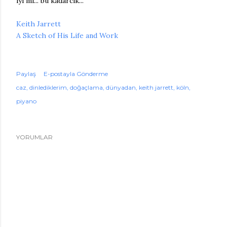
iyi mi... bu kadarcık...
Keith Jarrett
A Sketch of His Life and Work
Paylaş
E-postayla Gönderme
caz
dinlediklerim
doğaçlama
dünyadan
keith jarrett
köln
piyano
YORUMLAR