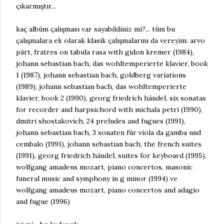
çıkarmıştır...
kaç albüm çalışması var sayabildiniz mi?... tüm bu
çalışmalara ek olarak klasik çalışmalarını da vereyim: arvo
pärt, fratres on tabula rasa with gidon kremer (1984),
johann sebastian bach, das wohltemperierte klavier, book
1 (1987), johann sebastian bach, goldberg variations
(1989), johann sebastian bach, das wohltemperierte
klavier, book 2 (1990), georg friedrich händel, six sonatas
for recorder and harpsichord with michala petri (1990),
dmitri shostakovich, 24 preludes and fugues (1991),
johann sebastian bach, 3 sonaten für viola da gamba und
cembalo (1991), johann sebastian bach, the french suites
(1991), georg friedrich händel, suites for keyboard (1995),
wolfgang amadeus mozart, piano concertos, masonic
funeral music and symphony in g minor (1994) ve
wolfgang amadeus mozart, piano concertos and adagio
and fugue (1996)