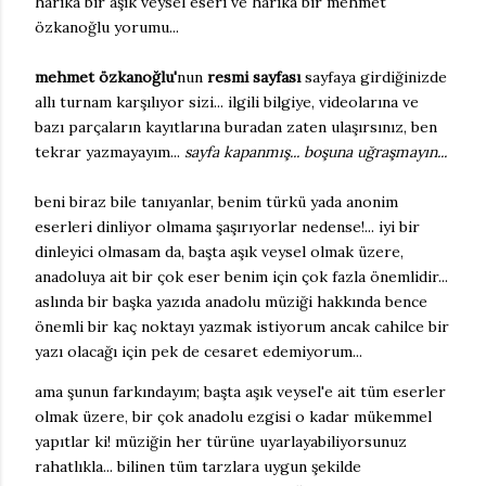
harika bir aşık veysel eseri ve harika bir mehmet
özkanoğlu yorumu...
mehmet özkanoğlu'
nun
resmi sayfası
sayfaya girdiğinizde
allı turnam karşılıyor sizi... ilgili bilgiye, videolarına ve
bazı parçaların kayıtlarına buradan zaten ulaşırsınız, ben
tekrar yazmayayım...
sayfa kapanmış... boşuna uğraşmayın...
beni biraz bile tanıyanlar, benim türkü yada anonim
eserleri dinliyor olmama şaşırıyorlar nedense!... iyi bir
dinleyici olmasam da, başta aşık veysel olmak üzere,
anadoluya ait bir çok eser benim için çok fazla önemlidir...
aslında bir başka yazıda anadolu müziği hakkında bence
önemli bir kaç noktayı yazmak istiyorum ancak cahilce bir
yazı olacağı için pek de cesaret edemiyorum...
ama şunun farkındayım; başta aşık veysel'e ait tüm eserler
olmak üzere, bir çok anadolu ezgisi o kadar mükemmel
yapıtlar ki! müziğin her türüne uyarlayabiliyorsunuz
rahatlıkla... bilinen tüm tarzlara uygun şekilde