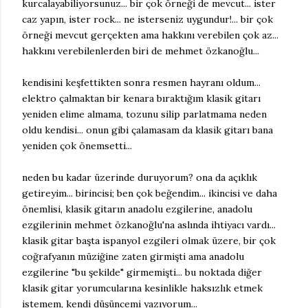
kurcalayabiliyorsunuz... bir çok örneği de mevcut... ister
caz yapın, ister rock... ne isterseniz uygundur!... bir çok
örneği mevcut gerçekten ama hakkını verebilen çok az...
hakkını verebilenlerden biri de mehmet özkanoğlu...
kendisini keşfettikten sonra resmen hayranı oldum...
elektro çalmaktan bir kenara bıraktığım klasik gitarı
yeniden elime almama, tozunu silip parlatmama neden
oldu kendisi... onun gibi çalamasam da klasik gitarı bana
yeniden çok önemsetti...
neden bu kadar üzerinde duruyorum? ona da açıklık
getireyim... birincisi; ben çok beğendim... ikincisi ve daha
önemlisi, klasik gitarın anadolu ezgilerine, anadolu
ezgilerinin mehmet özkanoğlu'na aslında ihtiyacı vardı...
klasik gitar başta ispanyol ezgileri olmak üzere, bir çok
coğrafyanın müziğine zaten girmişti ama anadolu
ezgilerine "bu şekilde" girmemişti... bu noktada diğer
klasik gitar yorumcularına kesinlikle haksızlık etmek
istemem, kendi düşüncemi yazıyorum...