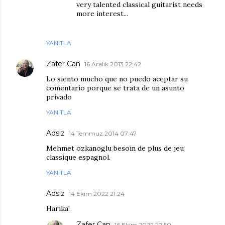
very talented classical guitarist needs
more interest...
YANITLA
Zafer Can
16 Aralık 2013 22:42
Lo siento mucho que no puedo aceptar su
comentario porque se trata de un asunto
privado
YANITLA
Adsız
14 Temmuz 2014 07:47
Mehmet ozkanoglu besoin de plus de jeu
classique espagnol.
YANITLA
Adsız
14 Ekim 2022 21:24
Harika!
Zafer Can
16 Ekim 2022 22:50