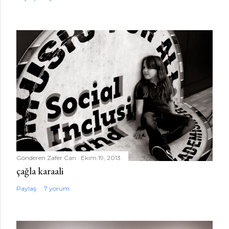
Gönderen
Zafer Can
Ekim 19, 2013
çağla karaali
Paylaş
7 yorum