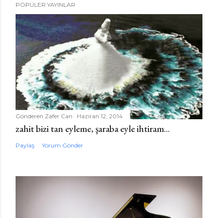
POPÜLER YAYINLAR
o
r
u
m
G
ö
n
d
e
Gönderen
Zafer Can
Haziran 12, 2014
r
zahit bizi tan eyleme, şaraba eyle ihtiram...
Paylaş
Yorum Gönder