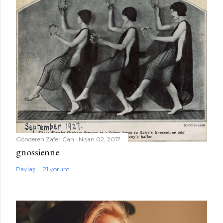
Gönderen
Zafer Can
Nisan 02, 2017
gnossienne
Paylaş
21 yorum