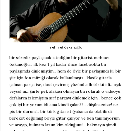
mehmet özkanoğlu
bir süredir paylaşmak istediğim bir gitarist mehmet
özkanoğlu... ilk kez 1 yıl kadar önce facebookta bir
paylaşımda dinlemiştim... hem de öyle bir paylaşımdı ki, bir
şiir için fon müziği olarak kullanılmıştı... klasik gitarla
çalınan parça ise, dost çevirmiş yüzünü adlı türkü idi... aşık
veysel in... şiirle pek alakası olmayan biri olarak o videoyu
defalarca izlemiştim sırf parçayı dinlemek için... bence çok
çok iyi bir yorum idi ama kimdi çalan??... düşünsenize! ne
pis bir durum!... bir türk gitarist (yabancı da olabilirdi,
bereket değilmiş) böyle gitar çalıyor ve ben tanımıyorum
ve arayıp, bulmam lazım kim olduğunu!... bakmayın şimdi