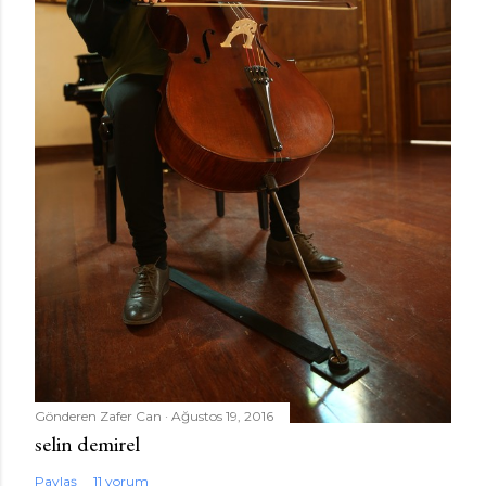
Gönderen
Zafer Can
Ağustos 19, 2016
selin demirel
Paylaş
11 yorum