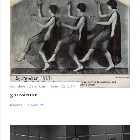
Gönderen
Zafer Can
Nisan 02, 2017
gnossienne
Paylaş
21 yorum