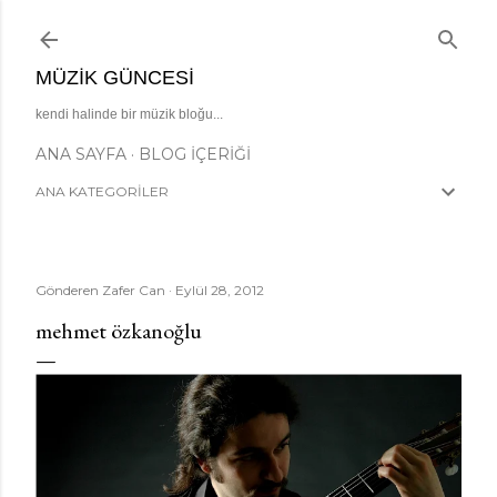
Ana içeriğe atla
MÜZIK GÜNCESI
kendi halinde bir müzik bloğu...
ANA SAYFA
BLOG İÇERIĞI
ANA KATEGORİLER
Gönderen
Zafer Can
Eylül 28, 2012
mehmet özkanoğlu