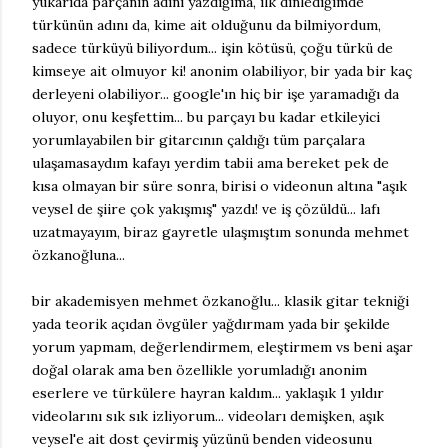
yukarıda parçanın adını yazdığıma, ilk dinlediğimde
türkünün adını da, kime ait olduğunu da bilmiyordum,
sadece türküyü biliyordum... işin kötüsü, çoğu türkü de
kimseye ait olmuyor ki! anonim olabiliyor, bir yada bir kaç
derleyeni olabiliyor... google'ın hiç bir işe yaramadığı da
oluyor, onu keşfettim... bu parçayı bu kadar etkileyici
yorumlayabilen bir gitarcının çaldığı tüm parçalara
ulaşamasaydım kafayı yerdim tabii ama bereket pek de
kısa olmayan bir süre sonra, birisi o videonun altına "aşık
veysel de şiire çok yakışmış" yazdı! ve iş çözüldü... lafı
uzatmayayım, biraz gayretle ulaşmıştım sonunda mehmet
özkanoğluna...
bir akademisyen mehmet özkanoğlu... klasik gitar tekniği
yada teorik açıdan övgüler yağdırmam yada bir şekilde
yorum yapmam, değerlendirmem, eleştirmem vs beni aşar
doğal olarak ama ben özellikle yorumladığı anonim
eserlere ve türkülere hayran kaldım... yaklaşık 1 yıldır
videolarını sık sık izliyorum... videoları demişken, aşık
veysel'e ait dost çevirmiş yüzünü benden videosunu