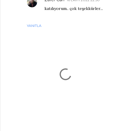
katılıyorum.. çok teşekkürler...
YANITLA
Y