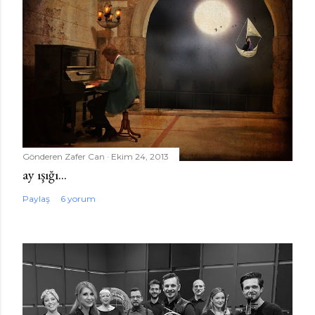
Gönderen
Zafer Can
Ekim 24, 2013
ay ışığı...
Paylaş
6 yorum