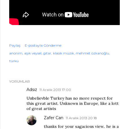
Paylaş
E-postayla Gönderme
anonim
aşık veysel
gitar
klasik müzik
mehmet özkanoğlu
türkü
YORUMLAR
Adsız
11 Aralık 2013 17:00
Unbelievble Turkey has no more respect for
this great artist. Unknown in Europe, like a lott
of great artists
Zafer Can
11 Aralık 2013 20:18
thanks for your sagacious view.. he is a