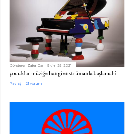
Gönderen
Zafer Can
Ekim 29, 2021
çocuklar müziğe hangi enstrümanla başlamalı?
Paylaş
21 yorum