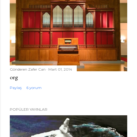
Gönderen
Zafer Can
Mart 01, 2014
org
Paylaş
6 yorum
POPÜLER YAYINLAR