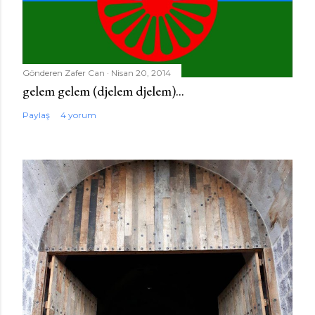
Gönderen
Zafer Can
Nisan 20, 2014
gelem gelem (djelem djelem)...
Paylaş
4 yorum