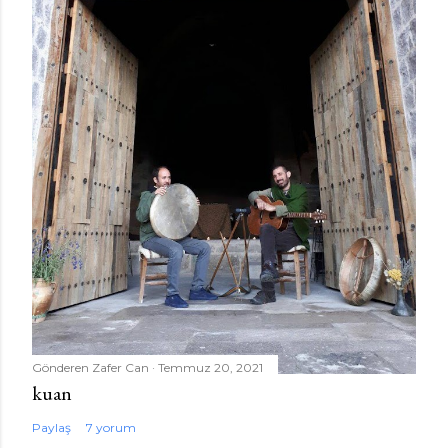
Gönderen
Zafer Can
Temmuz 20, 2021
kuan
Paylaş
7 yorum