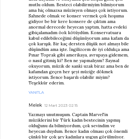
mutlu oldum. Besteci olabilirmiyim bilmiyorum
ama hiç olmazsa müzisyen olmayı çok istiyorum.
Sahnede olmak ve konser vermek çok hoşuma
gidiyor be bir kere konsere de çıktım ama
anormal derecede heyecan yaptım, hatta evdeki
gibiçalamadım öok kötüydüm. Konservatuara
kabul edilebileceğimi düşünüyorum ama kafam da
çok karışık. Bir kaç dersten düşük not almayı bile
düşündüm ama işte. İngilizcem de iyi oldukça ama
Pınar Toprak gibi amerikaya, avrupaya gidemem,
o nasıl gitmiş ki? Ben ne yapmalıyım? Sayısal
okuyorum, müzik de sanki uzak biraz ama ben de
kafamdan geçen her şeyi müziğe dökmek
istiyorum. Sence başarılı olabilir miyim?
Teşekkür ederim.
YANITLA
Melek
12 Mart 2023 02:15
Yazmayı unutmuşum. Captain Marvel'in
müziklerini bir Türk kadın bestecinin yapmış
olduğunu da bilmiyordum, çok sevindim ve
heyecan duydum. Bence kadın olması çok önemli
çünkü bir çok şey kadınlara uygun görülmüyor.