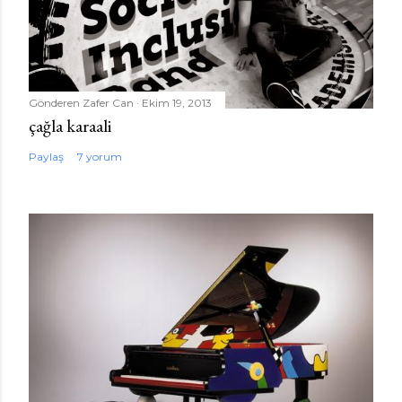
Gönderen
Zafer Can
Ekim 19, 2013
çağla karaali
Paylaş
7 yorum