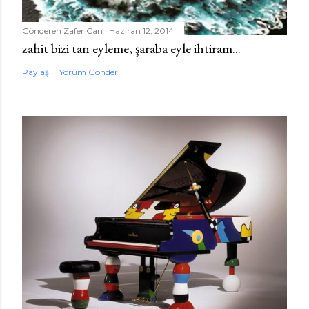
d
e
Gönderen
Zafer Can
Haziran 12, 2014
r
zahit bizi tan eyleme, şaraba eyle ihtiram...
Paylaş
Yorum Gönder