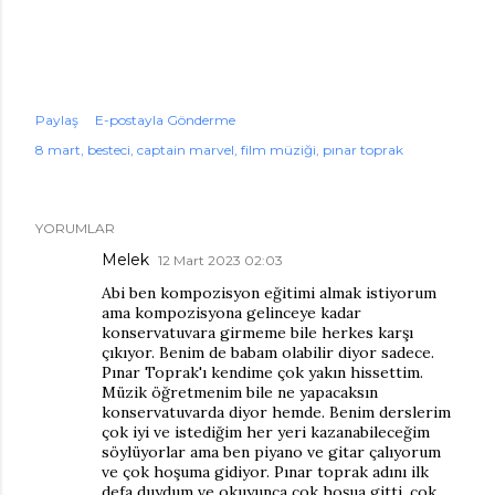
Paylaş
E-postayla Gönderme
8 mart
besteci
captain marvel
film müziği
pınar toprak
YORUMLAR
Melek
12 Mart 2023 02:03
Abi ben kompozisyon eğitimi almak istiyorum
ama kompozisyona gelinceye kadar
konservatuvara girmeme bile herkes karşı
çıkıyor. Benim de babam olabilir diyor sadece.
Pınar Toprak'ı kendime çok yakın hissettim.
Müzik öğretmenim bile ne yapacaksın
konservatuvarda diyor hemde. Benim derslerim
çok iyi ve istediğim her yeri kazanabileceğim
söylüyorlar ama ben piyano ve gitar çalıyorum
ve çok hoşuma gidiyor. Pınar toprak adını ilk
defa duydum ve okuyunca çok hoşua gitti, çok