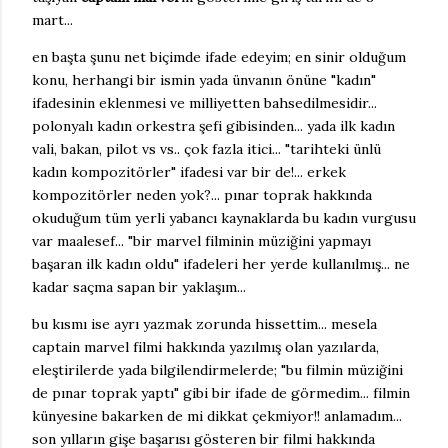
mart...
en başta şunu net biçimde ifade edeyim; en sinir olduğum
konu, herhangi bir ismin yada ünvanın önüne "kadın"
ifadesinin eklenmesi ve milliyetten bahsedilmesidir...
polonyalı kadın orkestra şefi gibisinden... yada ilk kadın
vali, bakan, pilot vs vs.. çok fazla itici... "tarihteki ünlü
kadın kompozitörler" ifadesi var bir de!... erkek
kompozitörler neden yok?... pınar toprak hakkında
okuduğum tüm yerli yabancı kaynaklarda bu kadın vurgusu
var maalesef... "bir marvel filminin müziğini yapmayı
başaran ilk kadın oldu" ifadeleri her yerde kullanılmış... ne
kadar saçma sapan bir yaklaşım...
bu kısmı ise ayrı yazmak zorunda hissettim... mesela
captain marvel filmi hakkında yazılmış olan yazılarda,
eleştirilerde yada bilgilendirmelerde; "bu filmin müziğini
de pınar toprak yaptı" gibi bir ifade de görmedim... filmin
künyesine bakarken de mi dikkat çekmiyor!! anlamadım...
son yılların gişe başarısı gösteren bir filmi hakkında