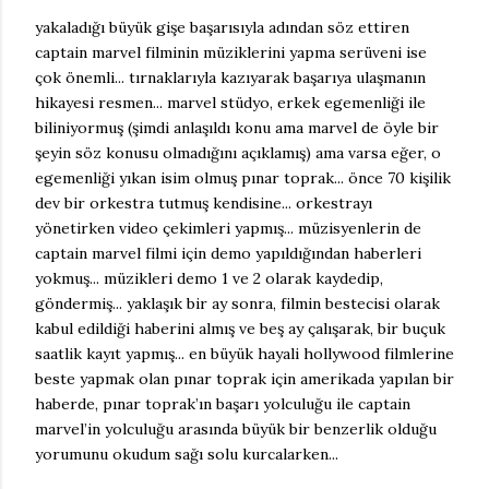
yakaladığı büyük gişe başarısıyla adından söz ettiren
captain marvel filminin müziklerini yapma serüveni ise
çok önemli... tırnaklarıyla kazıyarak başarıya ulaşmanın
hikayesi resmen... marvel stüdyo, erkek egemenliği ile
biliniyormuş (şimdi anlaşıldı konu ama marvel de öyle bir
şeyin söz konusu olmadığını açıklamış) ama varsa eğer, o
egemenliği yıkan isim olmuş pınar toprak... önce 70 kişilik
dev bir orkestra tutmuş kendisine... orkestrayı
yönetirken video çekimleri yapmış... müzisyenlerin de
captain marvel filmi için demo yapıldığından haberleri
yokmuş... müzikleri demo 1 ve 2 olarak kaydedip,
göndermiş... yaklaşık bir ay sonra, filmin bestecisi olarak
kabul edildiği haberini almış ve beş ay çalışarak, bir buçuk
saatlik kayıt yapmış... en büyük hayali hollywood filmlerine
beste yapmak olan pınar toprak için amerikada yapılan bir
haberde, pınar toprak’ın başarı yolculuğu ile captain
marvel’in yolculuğu arasında büyük bir benzerlik olduğu
yorumunu okudum sağı solu kurcalarken...