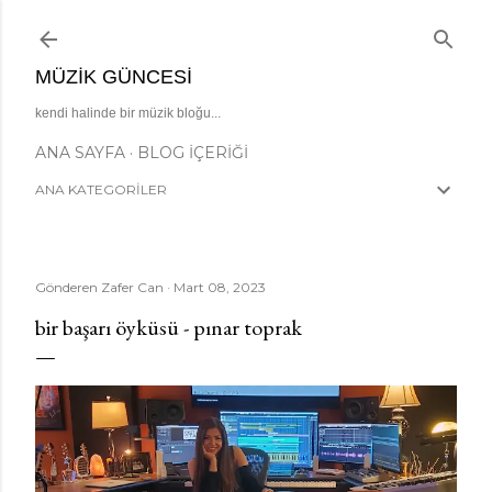
Ana içeriğe atla
MÜZIK GÜNCESI
kendi halinde bir müzik bloğu...
ANA SAYFA
BLOG İÇERIĞI
ANA KATEGORİLER
Gönderen
Zafer Can
Mart 08, 2023
bir başarı öyküsü - pınar toprak