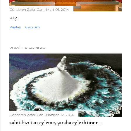
Gönderen
Zafer Can
Mart 01, 2014
org
Paylaş
6 yorum
POPÜLER YAYINLAR
Gönderen
Zafer Can
Haziran 12, 2014
zahit bizi tan eyleme, şaraba eyle ihtiram...