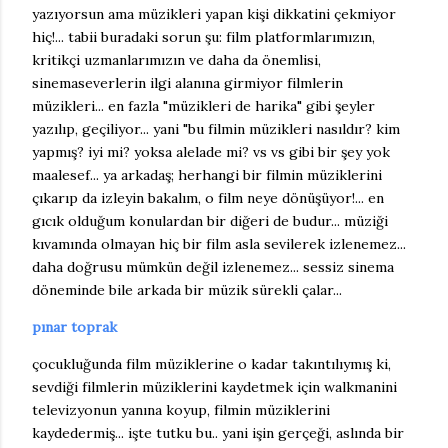
yazıyorsun ama müzikleri yapan kişi dikkatini çekmiyor
hiç!... tabii buradaki sorun şu: film platformlarımızın,
kritikçi uzmanlarımızın ve daha da önemlisi,
sinemaseverlerin ilgi alanına girmiyor filmlerin
müzikleri... en fazla "müzikleri de harika" gibi şeyler
yazılıp, geçiliyor... yani "bu filmin müzikleri nasıldır? kim
yapmış? iyi mi? yoksa alelade mi? vs vs gibi bir şey yok
maalesef... ya arkadaş; herhangi bir filmin müziklerini
çıkarıp da izleyin bakalım, o film neye dönüşüyor!... en
gıcık olduğum konulardan bir diğeri de budur... müziği
kıvamında olmayan hiç bir film asla sevilerek izlenemez...
daha doğrusu mümkün değil izlenemez... sessiz sinema
döneminde bile arkada bir müzik sürekli çalar...
pınar toprak
çocukluğunda film müziklerine o kadar takıntılıymış ki,
sevdiği filmlerin müziklerini kaydetmek için walkmanini
televizyonun yanına koyup, filmin müziklerini
kaydedermiş... işte tutku bu.. yani işin gerçeği, aslında bir