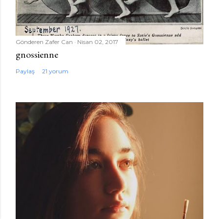
Gönderen
Zafer Can
Nisan 02, 2017
gnossienne
Paylaş
21 yorum