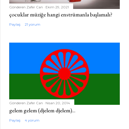
Gönderen
Zafer Can
Ekim 29, 2021
çocuklar müziğe hangi enstrümanla başlamalı?
Paylaş
21 yorum
Gönderen
Zafer Can
Nisan 20, 2014
gelem gelem (djelem djelem)...
Paylaş
4 yorum