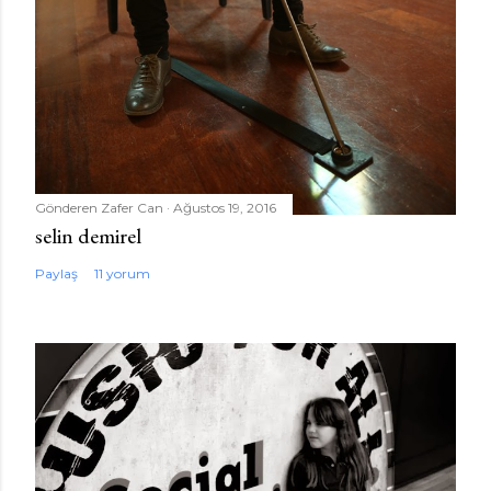
Gönderen
Zafer Can
Ağustos 19, 2016
selin demirel
Paylaş
11 yorum