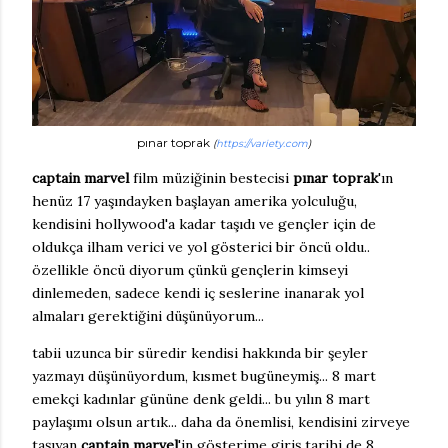
pınar toprak
(
https://variety.com
)
captain marvel
film müziğinin bestecisi
pınar toprak
'ın
henüz 17 yaşındayken başlayan amerika yolculuğu,
kendisini hollywood'a kadar taşıdı ve gençler için de
oldukça ilham verici ve yol gösterici bir öncü oldu..
özellikle öncü diyorum çünkü gençlerin kimseyi
dinlemeden, sadece kendi iç seslerine inanarak yol
almaları gerektiğini düşünüyorum...
tabii uzunca bir süredir kendisi hakkında bir şeyler
yazmayı düşünüyordum, kısmet bugüneymiş... 8 mart
emekçi kadınlar gününe denk geldi... bu yılın 8 mart
paylaşımı olsun artık... daha da önemlisi, kendisini zirveye
taşıyan
captain marvel
'in gösterime giriş tarihi de 8