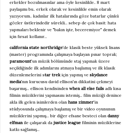
erkekler bozulmasınlar ama öyle kesinlikle.. 8 mart
paylaşımı bu.. erkek olarak ve kesinlikle emin olarak
yazıyorum.. kadınlar ilk hatalarında göze batarlar çünkü
gözler üstlerindedir sürekli... sebep de çok basit: hata
yapmaları beklenir ve "bakın işte, beceremiyor" demek
için fırsat kollanır...
california state northridge
'de klasik beste yüksek lisans
(master) programında çalışmaya başlayan pınar toprak;
paramount
'un müzik bölümünde staj yapmak üzere
seçildiğinde ilk adımlarını atmaya başlamış ve ilk klasik
düzenlemelerini s
tar trek
için yapmış ve
skydance
media
'nın kurucusu david ellison'ın dikkatini çekmeyi
başarmış... ellison kendisinden
when all else fails
adlı kısa
filmin müziklerini yapmasını istemiş... film müziği denince
akla ilk gelen isimlerden olan
hans zimmer
'in
stüdyosunda çalışmaya başlamış ve bir video oyununun
müziklerini yapmış... bir diğer efsane besteci olan
danny
elfman
ile çalışarak da
justice league
filminin müziklerine
katkı sağlamış...