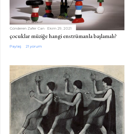
Gönderen
Zafer Can
Ekim 29, 2021
çocuklar müziğe hangi enstrümanla başlamalı?
Paylaş
21 yorum