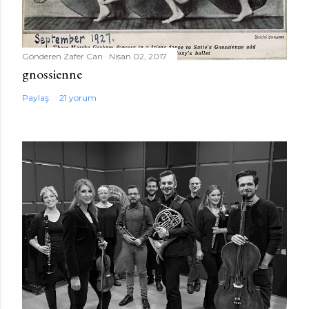
Gönderen
Zafer Can
Nisan 02, 2017
gnossienne
Paylaş
21 yorum