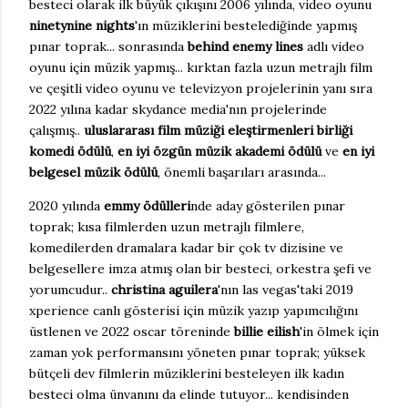
besteci olarak ilk büyük çıkışını 2006 yılında, video oyunu
ninetynine nights
'ın müziklerini bestelediğinde yapmış
pınar toprak... sonrasında
behind enemy lines
adlı video
oyunu için müzik yapmış... kırktan fazla uzun metrajlı film
ve çeşitli video oyunu ve televizyon projelerinin yanı sıra
2022 yılına kadar skydance media'nın projelerinde
çalışmış..
uluslararası film müziği eleştirmenleri birliği
komedi ödülü
,
en iyi özgün müzik akademi ödülü
ve
en iyi
belgesel müzik ödülü
, önemli başarıları arasında...
2020 yılında
emmy ödülleri
nde aday gösterilen pınar
toprak; kısa filmlerden uzun metrajlı filmlere,
komedilerden dramalara kadar bir çok tv dizisine ve
belgesellere imza atmış olan bir besteci, orkestra şefi ve
yorumcudur..
christina aguilera
'nın las vegas'taki 2019
xperience canlı gösterisi için müzik yazıp yapımcılığını
üstlenen ve 2022 oscar töreninde
billie eilish
'in ölmek için
zaman yok performansını yöneten pınar toprak; yüksek
bütçeli dev filmlerin müziklerini besteleyen ilk kadın
besteci olma ünvanını da elinde tutuyor... kendisinden