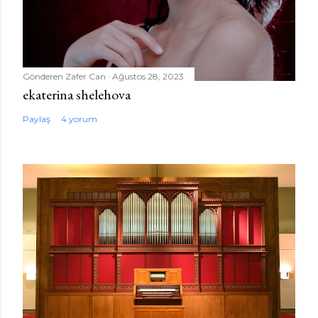
Gönderen
Zafer Can
Ağustos 28, 2023
ekaterina shelehova
Paylaş
4 yorum