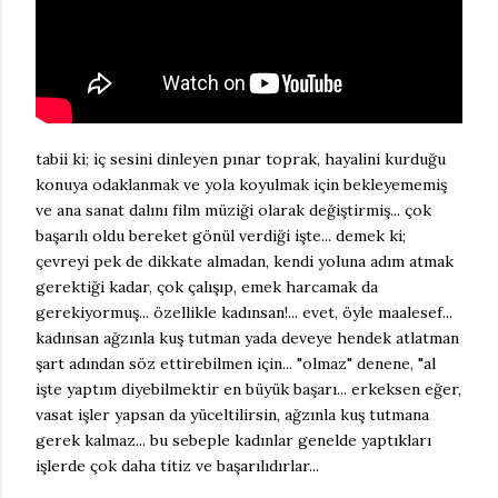
tabii ki; iç sesini dinleyen pınar toprak, hayalini kurduğu
konuya odaklanmak ve yola koyulmak için bekleyememiş
ve ana sanat dalını film müziği olarak değiştirmiş... çok
başarılı oldu bereket gönül verdiği işte... demek ki;
çevreyi pek de dikkate almadan, kendi yoluna adım atmak
gerektiği kadar, çok çalışıp, emek harcamak da
gerekiyormuş... özellikle kadınsan!... evet, öyle maalesef...
kadınsan ağzınla kuş tutman yada deveye hendek atlatman
şart adından söz ettirebilmen için... "olmaz" denene, "al
işte yaptım diyebilmektir en büyük başarı... erkeksen eğer,
vasat işler yapsan da yüceltilirsin, ağzınla kuş tutmana
gerek kalmaz... bu sebeple kadınlar genelde yaptıkları
işlerde çok daha titiz ve başarılıdırlar...