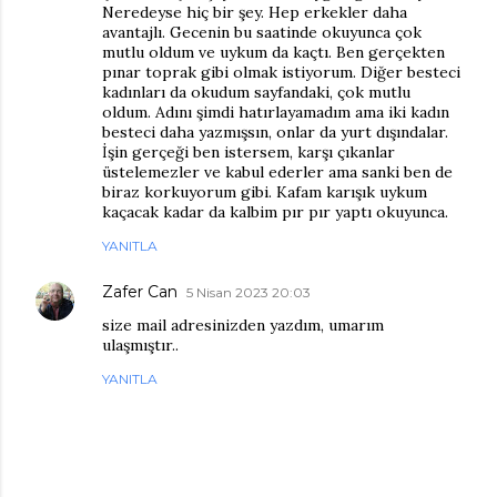
Neredeyse hiç bir şey. Hep erkekler daha
avantajlı. Gecenin bu saatinde okuyunca çok
mutlu oldum ve uykum da kaçtı. Ben gerçekten
pınar toprak gibi olmak istiyorum. Diğer besteci
kadınları da okudum sayfandaki, çok mutlu
oldum. Adını şimdi hatırlayamadım ama iki kadın
besteci daha yazmışsın, onlar da yurt dışındalar.
İşin gerçeği ben istersem, karşı çıkanlar
üstelemezler ve kabul ederler ama sanki ben de
biraz korkuyorum gibi. Kafam karışık uykum
kaçacak kadar da kalbim pır pır yaptı okuyunca.
YANITLA
Zafer Can
5 Nisan 2023 20:03
size mail adresinizden yazdım, umarım
ulaşmıştır..
YANITLA