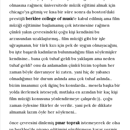
olmasına rağmen; üniversitede müzik eğitimi almak için
chicago'ya gitmiş ve kısa bir süre sonra da boston'daki
prestijli
berklee college of music
'e kabul edilmiş ama film
müziği eğitimine başlamamış çok istemesine rağmen
çünkü yakın çevresindeki çoğu kişi kendisini bu
arzusundan uzaklaştırmış... film müziği gibi bir işle
uğraşmanın, bir türk kızı için pek de uygun olmayacağını,
bu işte başarılı kadınların bulunmadığını filan söylemişler
kendisine... bana çok tuhaf geldi bu yaklaşım ama neden
tuhaf geldi? onu da anlamadım çünkü bizim toplum her
zaman böyle davranıyor ki zaten.. yani hiç de yabancı
olmadığımız bir durum aslında ama çok tuhaf aslında...
bizim insanımız çok ilginç bu konularda... mesela başka bir
yolda ilerlemek isteseydi, mutlaka en azından bir kaç kişi
film müziği konusuna yönlendirmeye çalışırdı::)).. çoğu
zaman öylesine fikirler de verilir.. yani pek de dikkate
almamak lazım öyle her söyleneni...
önce çevresini dinlemiş
pınar toprak
istemeyerek de olsa
ve berklee'de piyano eğitimini sürdürmeye karar vermiş...